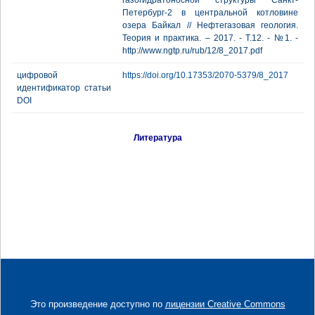
газогидратоносной структуры Санкт-
Петербург-2 в центральной котловине
озера Байкал // Нефтегазовая геология.
Теория и практика. – 2017. - Т.12. - №1. -
http://www.ngtp.ru/rub/12/8_2017.pdf
цифровой
https://doi.org/10.17353/2070-5379/8_2017
идентификатор статьи
DOI
Литература
Это произведение доступно по
лицензии Creative Commons