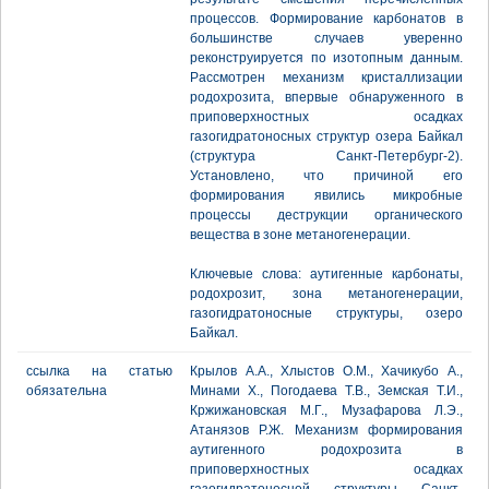
процессов. Формирование карбонатов в
большинстве случаев уверенно
реконструируется по изотопным данным.
Рассмотрен механизм кристаллизации
родохрозита, впервые обнаруженного в
приповерхностных осадках
газогидратоносных структур озера Байкал
(структура Санкт-Петербург-2).
Установлено, что причиной его
формирования явились микробные
процессы деструкции органического
вещества в зоне метаногенерации.
Ключевые слова: аутигенные карбонаты,
родохрозит, зона метаногенерации,
газогидратоносные структуры, озеро
Байкал.
ссылка на статью
Крылов А.А., Хлыстов О.М., Хачикубо А.,
обязательна
Минами Х., Погодаева Т.В., Земская Т.И.,
Кржижановская М.Г., Музафарова Л.Э.,
Атанязов Р.Ж. Механизм формирования
аутигенного родохрозита в
приповерхностных осадках