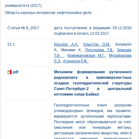
университета (2017).
Область научных интересов: нефтегазовое дело.
Статья № 8_2017
дата поступления в редакцию 19.12.2016
подписано в печать 13.03.2017
21 с.
Крылов А.А.
,
Хлыстов О.М.
, Хачикубо
А., Минами Х.,
Погодаева Т.В.
,
Земская
Т.И.
,
Кржижановская М.Г.
,
Музафарова
Л.Э.
,
Атанязов Р.Ж.
pdf
Механизм формирования аутигенного
родохрозита в приповерхностных
осадках газогидратоносной структуры
Санкт-Петербург-2 в центральной
котловине озера Байкал
Газогидратоносные очаги разгрузки
углеводородных флюидов, как правило,
маркируются аутигенными карбонатами.
Последние могут образовываться за счет
окисления или генерации метана,
деструкции органического вещества, либо в
результате смешения перечисленных