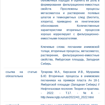
обломочных породах и оценить их роль в
формировании фильтрационно-емкостных
свойств. Прослежены процессы
метасоматоза и растворение полевых
шпатов и темноцветных слюд (биотита,
хлорита), приведено их генетическое
обоснование. Количественные
характеристики вторичных процессов
хорошо коррелируют с фильтрационно-
емкостными показателями.
Ключевые слова: песчаники ачимовской
толщи, вторичные процессы, метасоматоз,
растворение, фильтрационно-емкостные
свойства, Ямбургская площадь, Западная
Сибирь.
ссылка на статью
Тугарова М.А., Кирсанов И.В., Музраева
обязательна
Б.Ю. Вторичные процессы в ачимовских
песчаниках на примере пласта Ач 18-1
Ямбургской площади (Западная Сибирь) //
Нефтегазовая геология. Теория и практика.
- 2022. - Т.17. - №4. -
http://www.ngtp.ru/rub/2022/43_2022.html