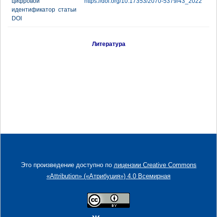
цифровой
https://doi.org/10.17353/2070-5379/43_2022
идентификатор статьи
DOI
Литература
Это произведение доступно по
лицензии Creative Commons
«Attribution» («Атрибуция») 4.0 Всемирная