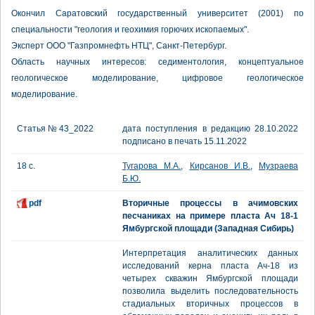
Окончил Саратовский государственный университет (2001) по
специальности "геология и геохимия горючих ископаемых".
Эксперт ООО "Газпромнефть НТЦ", Санкт-Петербург.
Область научных интересов: седиментология, концептуальное
геологическое моделирование, цифровое геологическое
моделирование.
Статья № 43_2022
дата поступления в редакцию 28.10.2022
подписано в печать 15.11.2022
18 с.
Тугарова М.А.
,
Кирсанов И.В.
,
Музраева
Б.Ю.
pdf
Вторичные процессы в ачимовских
песчаниках на примере пласта Ач 18-1
Ямбургской площади (Западная Сибирь)
Интерпретация аналитических данных
исследований керна пласта Ач-18 из
четырех скважин Ямбургской площади
позволила выделить последовательность
стадиальных вторичных процессов в