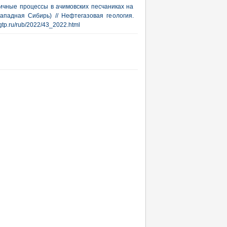
ричные процессы в ачимовских песчаниках на
падная Сибирь) // Нефтегазовая геология.
ngtp.ru/rub/2022/43_2022.html