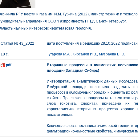
кончила РГУ нефти и газа им. И.М. Губкина (2012), магистр техники и техноло
уководитель направления ООО "Газпромнефть НТЦ", Санкт-Петербург.
бласть научных интересов: нефтегазовая геология.
Статья № 43_2022
дата поступления в редакцию 28.10.2022 подписано
18 с.
Тугарова М.А.
,
Кирсанов И.В.
,
Музраева Б.Ю.
pdf
Вторичные процессы в ачимовских песчаника
площади (Западная Сибирь)
Интерпретация аналитических данных исследован
Ямбургской площади позволила выделить пос
процессов в обломочных породах и оценить их ро
свойств. Прослежены процессы метасоматоза и р
слюд (биотита, хлорита), приведено их ген
характеристики вторичных процессов хорошо 
показателями.
Ключевые слова: песчаники ачимовской толщи, вто
фильтрационно-емкостные свойства, Ямбургская п