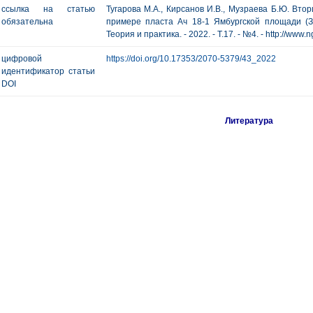
ссылка на статью
Тугарова М.А., Кирсанов И.В., Музраева Б.Ю. Вто
обязательна
примере пласта Ач 18-1 Ямбургской площади (За
Теория и практика. - 2022. - Т.17. - №4. - http://www.
цифровой
https://doi.org/10.17353/2070-5379/43_2022
идентификатор статьи
DOI
Литература