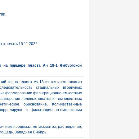
гии.
 в печать 15.11.2022
х на примере пласта Ач 18-1 Ямбургской
ий керна пласта Ач-18 из четырех скважин
ледовательность стадиальных вторичных
ль в формировании фильтрационно-емкостных
астворение полевых шпатов и темноцветных
етическое обоснование. Количественные
коррелируют с фильтрационно-емкостными
ричные процессы, метасоматоз, растворение,
лощадь, Западная Сибирь.