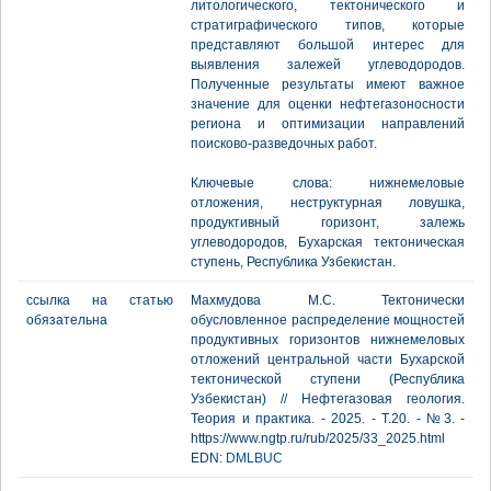
литологического, тектонического и
стратиграфического типов, которые
представляют большой интерес для
выявления залежей углеводородов.
Полученные результаты имеют важное
значение для оценки нефтегазоносности
региона и оптимизации направлений
поисково-разведочных работ.
Ключевые слова: нижнемеловые
отложения, неструктурная ловушка,
продуктивный горизонт, залежь
углеводородов, Бухарская тектоническая
ступень, Республика Узбекистан.
ссылка на статью
Махмудова М.С. Тектонически
обязательна
обусловленное распределение мощностей
продуктивных горизонтов нижнемеловых
отложений центральной части Бухарской
тектонической ступени (Республика
Узбекистан) // Нефтегазовая геология.
Теория и практика. - 2025. - Т.20. - №3. -
https://www.ngtp.ru/rub/2025/33_2025.html
EDN:
DMLBUC