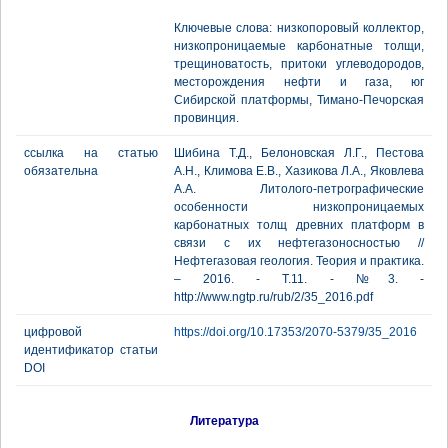
Ключевые слова: низкопоровый коллектор,
низкопроницаемые карбонатные толщи,
трещиноватость, притоки углеводородов,
месторождения нефти и газа, юг
Сибирской платформы, Тимано-Печорская
провинция.
ссылка на статью
Шибина Т.Д., Белоновская Л.Г., Пестова
обязательна
А.Н., Климова Е.В., Хазикова Л.А., Яковлева
А.А. Литолого-петрографические
особенности низкопроницаемых
карбонатных толщ древних платформ в
связи с их нефтегазоносностью //
Нефтегазовая геология. Теория и практика.
– 2016. - Т.11. - №3. -
http://www.ngtp.ru/rub/2/35_2016.pdf
цифровой
https://doi.org/10.17353/2070-5379/35_2016
идентификатор статьи
DOI
Литература