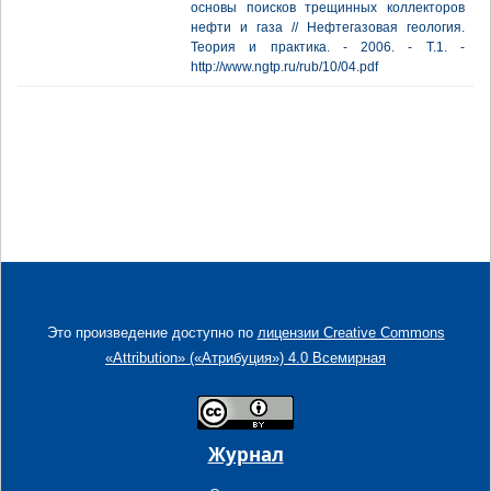
основы поисков трещинных коллекторов
нефти и газа // Нефтегазовая геология.
Теория и практика. - 2006. - Т.1. -
http://www.ngtp.ru/rub/10/04.pdf
Это произведение доступно по
лицензии Creative Commons
«Attribution» («Атрибуция») 4.0 Всемирная
Журнал