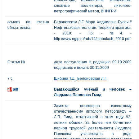
коллекторы, карбонатные коллекторы,
сложные коллекторы, литолого-
петрографический метод, ВНИГРИ.
ссылка на статью
Белоновская Л.Г. Мара Хаджиевна Булач //
обязательна
Нефтегазовая геология. Теория и практика.
- 2010. - Т.5. - №4. -
http://www.ngtp.ru/rub/14/mhbulach_2010.pdf
Статья №
дата поступления в редакцию 09.10.2009
подписано в печать 30.11.2009
7 с.
Шибина Т.Д.
,
Белоновская Л.Г.
pdf
Выдающийся учёный и человек –
Людмила Павловна Гмид
Заметка посвящена известному
отечественному литологу, петрографу –
Л.П. Гмид, отметившей в этом году 92-
летний юбилей. За более чем 60-летний
период трудовой деятельности Людмила
Павловна участвовала в ряде