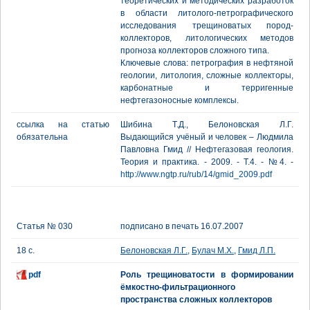
теоретических и методических разработок
в области литолого-петрографического
исследования трещиноватых пород-
коллекторов, литологических методов
прогноза коллекторов сложного типа.
Ключевые слова: петрография в нефтяной
геологии, литология, сложные коллекторы,
карбонатные и терригенные
нефтегазоносные комплексы.
ссылка на статью
Шибина Т.Д., Белоновская Л.Г.
обязательна
Выдающийся учёный и человек – Людмила
Павловна Гмид // Нефтегазовая геология.
Теория и практика. - 2009. - Т.4. - №4. -
http://www.ngtp.ru/rub/14/gmid_2009.pdf
Статья № 030
подписано в печать 16.07.2007
18 с.
Белоновская Л.Г.
,
Булач М.Х.
,
Гмид Л.П.
pdf
Роль трещиноватости в формировании
ёмкостно-фильтрационного
пространства сложных коллекторов