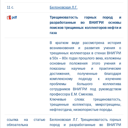
11 с.
Белоновская Л.Г.
pdf
Трещиноватость горных пород и
разработанные во ВНИГРИ основы
поисков трещинных коллекторов нефти и
газа
В кратком виде рассмотрена история
возникновения и развития учения о
трещинных коллекторах в стенах ВНИГРИ
в 50х – 80х годах прошлого века, изложены
основные положения этого учения и
показаны научные и практические
достижения, полученные благодаря
комплексному подходу к изучению
проблемы большого коллектива
сотрудников ВНИГРИ под руководством
профессора Е.М. Смехова.
Ключевые слова: трещиноватость,
трещинные коллектора, микротрещины,
нефтеотдача, низкопористые породы.
ссылка на статью
Белоновская Л.Г. Трещиноватость горных
обязательна
пород и разработанные во ВНИГРИ