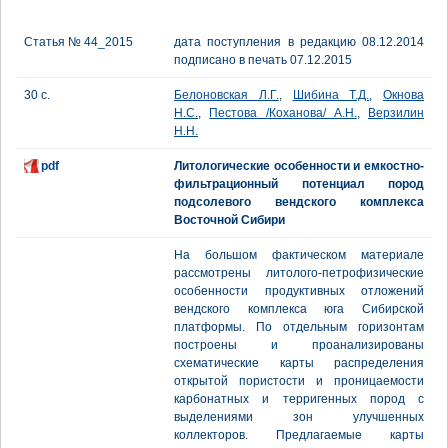
Статья № 44_2015
дата поступления в редакцию 08.12.2014
подписано в печать 07.12.2015
30 с.
Белоновская Л.Г.
,
Шибина Т.Д.
,
Окнова
Н.С.
,
Пестова /Коханова/ А.Н.
,
Верзилин
Н.Н.
pdf
Литологические особенности и емкостно-
фильтрационный потенциал пород
подсолевого вендского комплекса
Восточной Cибири
На большом фактическом материале
рассмотрены литолого-петрофизические
особенности продуктивных отложений
вендского комплекса юга Сибирской
платформы. По отдельным горизонтам
построены и проанализированы
схематические карты распределения
открытой пористости и проницаемости
карбонатных и терригенных пород с
выделениями зон улучшенных
коллекторов. Предлагаемые карты