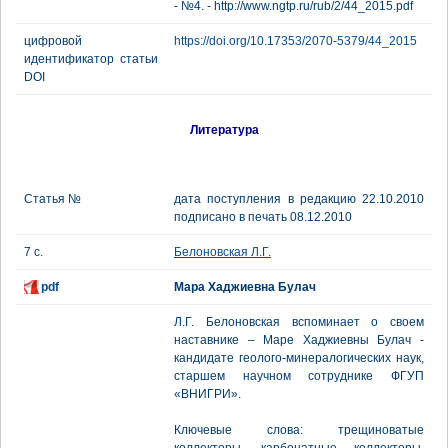
- №4. - http://www.ngtp.ru/rub/2/44_2015.pdf
цифровой
https://doi.org/10.17353/2070-5379/44_2015
идентификатор статьи
DOI
Литература
Статья №
дата поступления в редакцию 22.10.2010
подписано в печать 08.12.2010
7 с.
Белоновская Л.Г.
pdf
Мара Хаджиевна Булач
Л.Г. Белоновская вспоминает о своем
наставнике – Маре Хаджиевны Булач -
кандидате геолого-минералогических наук,
старшем научном сотруднике ФГУП
«ВНИГРИ».
Ключевые слова: трещиноватые