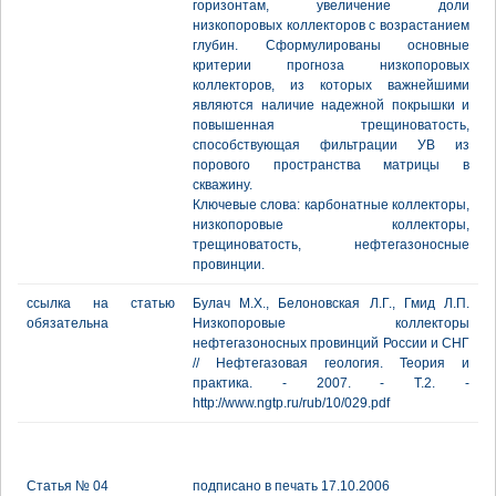
горизонтам, увеличение доли
низкопоровых коллекторов с возрастанием
глубин. Сформулированы основные
критерии прогноза низкопоровых
коллекторов, из которых важнейшими
являются наличие надежной покрышки и
повышенная трещиноватость,
способствующая фильтрации УВ из
порового пространства матрицы в
скважину.
Ключевые слова: карбонатные коллекторы,
низкопоровые коллекторы,
трещиноватость, нефтегазоносные
провинции.
ссылка на статью
Булач М.Х., Белоновская Л.Г., Гмид Л.П.
обязательна
Низкопоровые коллекторы
нефтегазоносных провинций России и СНГ
// Нефтегазовая геология. Теория и
практика. - 2007. - Т.2. -
http://www.ngtp.ru/rub/10/029.pdf
Статья № 04
подписано в печать 17.10.2006