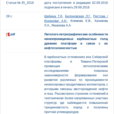
Статья № 35_2016
дата поступления в редакцию 02.09.2016
подписано в печать 29.09.2016
28 с.
Шибина Т.Д.
,
Белоновская Л.Г.
,
Пестова /
Коханова/ А.Н.
, Климова Е.В., Хазикова
Л.А., Яковлева А.А.
pdf
Литолого-петрографические особенности
низкопроницаемых карбонатных толщ
древних платформ в связи с их
нефтегазоносностью
В карбонатных отложениях юга Сибирской
платформы и Тимано-Печорской
провинции литологическими
исследованиями показаны
закономерности формирования зон
развития различных по проницаемости
низкопоровых продуктивных коллекторов, с
которыми связаны месторождения нефти
и газа. Рассмотрено строение отложений в
тектонически более напряженных участках
структур, где наблюдается повышенная
трещиноватость пород и получены
притоки углеводородов.