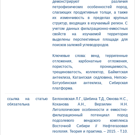
демонстрируют различия
петрофизических особенностей пород,
слагающих продуктивные толщи, а также
их изменчивость в пределах крупных
структур, входящих в изучаемый регион. С
учетом данных фильтрационно-емкостных
свойств на изучаемой территории
выделены перспективные площади для
поисков залежей углеводородов.
Ключевые слова: венд, терригенные
отложения, карбонатные отложения,
пористость, проницаемость,
трещиноватость, коллектор, Байкитская
антеклиза, Катангская седловина, Непско-
Ботуобинская антеклиза, Сибирская
платформа.
ссылка на статью
Белоновская Л.Г., Шибина Т.Д., Окнова Н.С.,
обязательна
Коханова А.Н., Верзилин Н.Н.
Литологические особенности и емкостно-
фильтрационный потенциал пород
подсолевого вендского комплекса
Восточной Cибири // Нефтегазовая
геология. Теория и практика. – 2015. - Т.10.