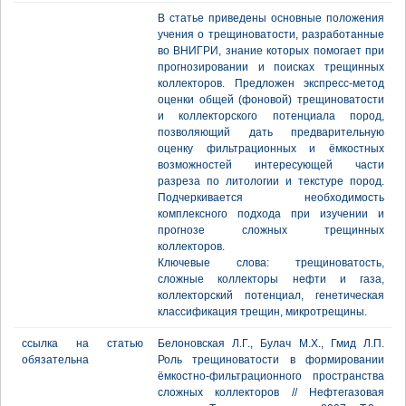
В статье приведены основные положения
учения о трещиноватости, разработанные
во ВНИГРИ, знание которых помогает при
прогнозировании и поисках трещинных
коллекторов. Предложен экспресс-метод
оценки общей (фоновой) трещиноватости
и коллекторского потенциала пород,
позволяющий дать предварительную
оценку фильтрационных и ёмкостных
возможностей интересующей части
разреза по литологии и текстуре пород.
Подчеркивается необходимость
комплексного подхода при изучении и
прогнозе сложных трещинных
коллекторов.
Ключевые слова: трещиноватость,
сложные коллекторы нефти и газа,
коллекторский потенциал, генетическая
классификация трещин, микротрещины.
ссылка на статью
Белоновская Л.Г., Булач М.Х., Гмид Л.П.
обязательна
Роль трещиноватости в формировании
ёмкостно-фильтрационного пространства
сложных коллекторов // Нефтегазовая