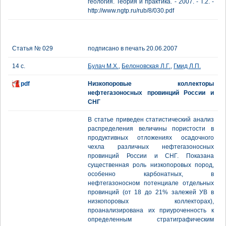
геология. Теория и практика. - 2007. - Т.2. -
http://www.ngtp.ru/rub/8/030.pdf
Статья № 029
подписано в печать 20.06.2007
14 с.
Булач М.Х.
,
Белоновская Л.Г.
,
Гмид Л.П.
pdf
Низкопоровые коллекторы
нефтегазоносных провинций России и
СНГ
В статье приведен статистический анализ
распределения величины пористости в
продуктивных отложениях осадочного
чехла различных нефтегазоносных
провинций России и СНГ. Показана
существенная роль низкопоровых пород,
особенно карбонатных, в
нефтегазоносном потенциале отдельных
провинций (от 18 до 21% залежей УВ в
низкопоровых коллекторах),
проанализирована их приуроченность к
определенным стратиграфическим