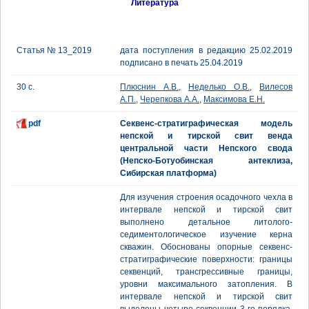
Литература
Статья № 13_2019
дата поступления в редакцию 25.02.2019
подписано в печать 25.04.2019
30 с.
Плюснин А.В.
,
Неделько О.В.
,
Вилесов
А.П.
,
Черепкова А.А.
,
Максимова Е.Н.
pdf
Секвенс-стратиграфическая модель
непской и тирской свит венда
центральной части Непского свода
(Непско-Ботуобинская антеклиза,
Сибирская платформа)
Для изучения строения осадочного чехла в
интервале непской и тирской свит
выполнено детальное литолого-
седиментологическое изучение керна
скважин. Обоснованы опорные секвенс-
стратиграфические поверхности: границы
секвенций, трансгрессивные границы,
уровни максимального затопления. В
интервале непской и тирской свит