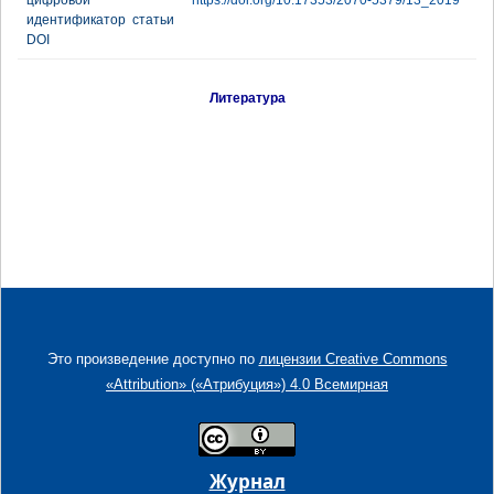
цифровой
https://doi.org/10.17353/2070-5379/13_2019
идентификатор статьи
DOI
Литература
Это произведение доступно по
лицензии Creative Commons
«Attribution» («Атрибуция») 4.0 Всемирная
Журнал