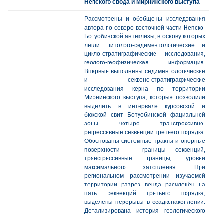
Непского свода и Мирнинского выступа
Рассмотрены и обобщены исследования
автора по северо-восточной части Непско-
Ботуобинской антеклизы, в основу которых
легли литолого-седиментологические и
цикло-стратиграфические исследования,
геолого-геофизическая информация.
Впервые выполнены седиментологические
и секвенс-стратиграфические
исследования керна по территории
Мирнинского выступа, которые позволили
выделить в интервале курсовской и
бюкской свит Ботуобинской фациальной
зоны четыре трансгрессивно-
регрессивные секвенции третьего порядка.
Обоснованы системные тракты и опорные
поверхности – границы секвенций,
трансгрессивные границы, уровни
максимального затопления. При
региональном рассмотрении изучаемой
территории разрез венда расчленён на
пять секвенций третьего порядка,
выделены перерывы в осадконакоплении.
Детализирована история геологического