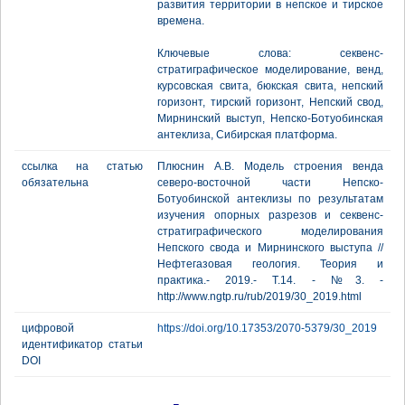
развития территории в непское и тирское
времена.
Ключевые слова: секвенс-
стратиграфическое моделирование, венд,
курсовская свита, бюкская свита, непский
горизонт, тирский горизонт, Непский свод,
Мирнинский выступ, Непско-Ботуобинская
антеклиза, Сибирская платформа.
ссылка на статью
Плюснин А.В. Модель строения венда
обязательна
северо-восточной части Непско-
Ботуобинской антеклизы по результатам
изучения опорных разрезов и секвенс-
стратиграфического моделирования
Непского свода и Мирнинского выступа //
Нефтегазовая геология. Теория и
практика.- 2019.- Т.14. - №3. -
http://www.ngtp.ru/rub/2019/30_2019.html
цифровой
https://doi.org/10.17353/2070-5379/30_2019
идентификатор статьи
DOI