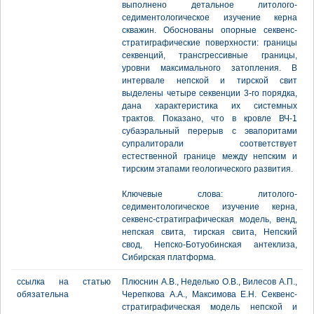
выполнено детальное литолого-
седиментологическое изучение керна
скважин. Обоснованы опорные секвенс-
стратиграфические поверхности: границы
секвенций, трансгрессивные границы,
уровни максимального затопления. В
интервале непской и тирской свит
выделены четыре секвенции 3-го порядка,
дана характеристика их системных
трактов. Показано, что в кровле ВЧ-1
субаэральный перерыв с эвапоритами
супралиторали соответствует
естественной границе между непским и
тирским этапами геологического развития.
Ключевые слова: литолого-
седиментологическое изучение керна,
секвенс-стратиграфическая модель, венд,
непская свита, тирская свита, Непский
свод, Непско-Ботуобинская антеклиза,
Сибирская платформа.
ссылка на статью
Плюснин А.В., Неделько О.В., Вилесов А.П.,
обязательна
Черепкова А.А., Максимова Е.Н. Секвенс-
стратиграфическая модель непской и