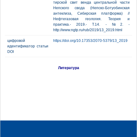
тирской свит венда центральной части
Непского свода (Непско-Ботуобинская
антеклиза, Сибирская платформа) //
Нефтегазовая геология. Теория и
практика.- 2019.- Т.14. - №2. -
http://www.ngtp.ru/rub/2019/13_2019.html
цифровой
https://doi.org/10.17353/2070-5379/13_2019
идентификатор статьи
DOI
Литература