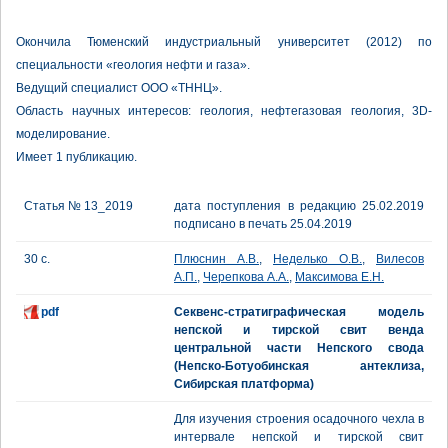
Окончила Тюменский индустриальный университет (2012) по
специальности «геология нефти и газа».
Ведущий специалист ООО «ТННЦ».
Область научных интересов: геология, нефтегазовая геология, 3D-
моделирование.
Имеет 1 публикацию.
Статья № 13_2019
дата поступления в редакцию 25.02.2019
подписано в печать 25.04.2019
30 с.
Плюснин А.В.
,
Неделько О.В.
,
Вилесов
А.П.
,
Черепкова А.А.
,
Максимова Е.Н.
pdf
Секвенс-стратиграфическая модель
непской и тирской свит венда
центральной части Непского свода
(Непско-Ботуобинская антеклиза,
Сибирская платформа)
Для изучения строения осадочного чехла в
интервале непской и тирской свит