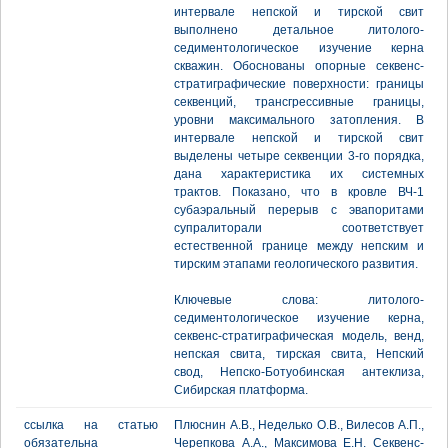
интервале непской и тирской свит
выполнено детальное литолого-
седиментологическое изучение керна
скважин. Обоснованы опорные секвенс-
стратиграфические поверхности: границы
секвенций, трансгрессивные границы,
уровни максимального затопления. В
интервале непской и тирской свит
выделены четыре секвенции 3-го порядка,
дана характеристика их системных
трактов. Показано, что в кровле ВЧ-1
субаэральный перерыв с эвапоритами
супралиторали соответствует
естественной границе между непским и
тирским этапами геологического развития.
Ключевые слова: литолого-
седиментологическое изучение керна,
секвенс-стратиграфическая модель, венд,
непская свита, тирская свита, Непский
свод, Непско-Ботуобинская антеклиза,
Сибирская платформа.
ссылка на статью
Плюснин А.В., Неделько О.В., Вилесов А.П.,
обязательна
Черепкова А.А., Максимова Е.Н. Секвенс-