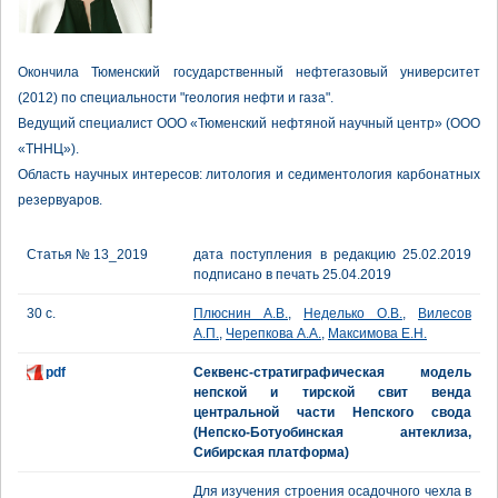
Окончила Тюменский государственный нефтегазовый университет
(2012) по специальности "геология нефти и газа".
Ведущий специалист ООО «Тюменский нефтяной научный центр» (ООО
«ТННЦ»).
Область научных интересов: литология и седиментология карбонатных
резервуаров.
Статья № 13_2019
дата поступления в редакцию 25.02.2019
подписано в печать 25.04.2019
30 с.
Плюснин А.В.
,
Неделько О.В.
,
Вилесов
А.П.
,
Черепкова А.А.
,
Максимова Е.Н.
pdf
Секвенс-стратиграфическая модель
непской и тирской свит венда
центральной части Непского свода
(Непско-Ботуобинская антеклиза,
Сибирская платформа)
Для изучения строения осадочного чехла в