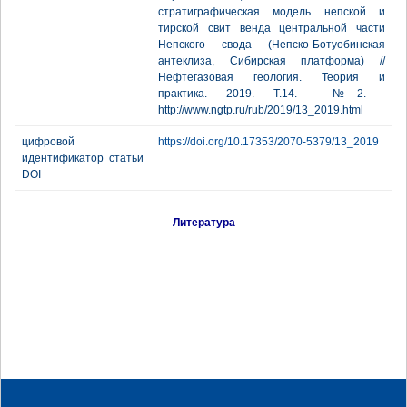
стратиграфическая модель непской и
тирской свит венда центральной части
Непского свода (Непско-Ботуобинская
антеклиза, Сибирская платформа) //
Нефтегазовая геология. Теория и
практика.- 2019.- Т.14. - №2. -
http://www.ngtp.ru/rub/2019/13_2019.html
цифровой
https://doi.org/10.17353/2070-5379/13_2019
идентификатор статьи
DOI
Литература