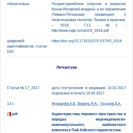
обязательна
Позднетурнейское событие в разрезах
Косью-Роговской впадины и ее обрамления
(Тимано-Печорская провинция) //
Нефтегазовая геология. Теория и практика.
– 2018. - Т.13. - №1. -
http://www.ngtp.ru/rub/2/3_2018.pdf
цифровой
https://doi.org/10.17353/2070-5379/3_2018
идентификатор статьи
DOI
Литература
Статья № 17_2017
дата поступления в редакцию 10.02.2017
подписано в печать 16.05.2017
13 с.
Журавлёв А.В.
,
Вевель Я.А.
,
Груздев Д.А.
pdf
Характеристика порового пространства в
породах верхнедевонско-
каменноугольного карбонатного
комплекса Пай-Хойского паравтохтона