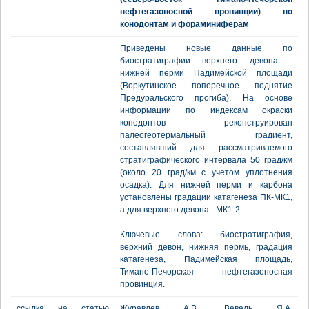
нефтегазоносной провинции) по
конодонтам и фораминиферам
Приведены новые данные по
биостратиграфии верхнего девона -
нижней перми Падимейской площади
(Воркутинское поперечное поднятие
Предуральского прогиба). На основе
информации по индексам окраски
конодонтов реконструирован
палеогеотермальный градиент,
составлявший для рассматриваемого
стратиграфического интервала 50 град/км
(около 20 град/км с учетом уплотнения
осадка). Для нижней перми и карбона
установлены градации катагенеза ПК-МК1,
а для верхнего девона - МК1-2.
Ключевые слова: биостратиграфия,
верхний девон, нижняя пермь, градация
катагенеза, Падимейская площадь,
Тимано-Печорская нефтегазоносная
провинция.
ссылка на статью
Журавлев А.В., Вевель Я.А.