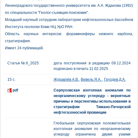
Ленинградского государственного университета им. А.А. Жданова (1992)
по специальности "Геолог-съемщик-поисковик".
Младший научный сотрудник лаборатории нефтегазоносных бассейнов
Института геологии Коми НЦ УрО РАН.
Область научных интересов: фораминиферы нижнего карбона,
стратиграфия.
Имеет 24 публикаций.
Статья № 6_2025
дата поступления в редакцию 09.12.2024
подписано в печать 11.02.2025
15 с.
Журавлёв А.В.
,
Вевель Я.А.
,
Груздев Д.А.
pdf
Серпуховская изотопная аномалия по
неорганическому углероду - вероятные
причины и перспективы использования в
стратиграфии Тимано-Печорской
нефтегазоносной провинции
Глобальная серпуховская положительная
изотопная аномалия по неорганическому
углероду ограничена двумя узкими