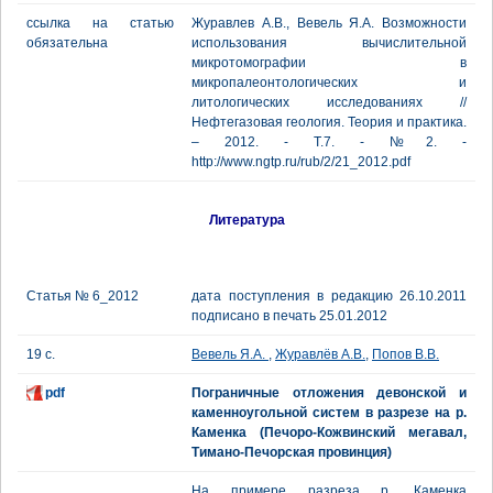
ссылка на статью
Журавлев А.В., Вевель Я.А. Возможности
обязательна
использования вычислительной
микротомографии в
микропалеонтологических и
литологических исследованиях //
Нефтегазовая геология. Теория и практика.
– 2012. - Т.7. - №2. -
http://www.ngtp.ru/rub/2/21_2012.pdf
Литература
Статья № 6_2012
дата поступления в редакцию 26.10.2011
подписано в печать 25.01.2012
19 с.
Вевель Я.А.
,
Журавлёв А.В.
,
Попов В.В.
pdf
Пограничные отложения девонской и
каменноугольной систем в разрезе на р.
Каменка (Печоро-Кожвинский мегавал,
Тимано-Печорская провинция)
На примере разреза р. Каменка