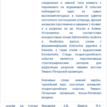
оледенения и сменой типа климата с
парникового на ледниковый. В событие
наблюдается один из самых
высокоамплитудных в палеозое сдвигов
изотопного соотношения углерода. Данная
аномалия прослежена в скважине 1-Кочмес
и в разрезах на рр. Изъяю и Кожим.
Установлено ее соответствие
конодонтовым зонам Siphonodella isosticha
и Gnathodus typicus, слоям с
фораминиферами Eoforschia gigantea и
Dainella, а также слоям с водорослями
Exvotarisella. Следы позднетурнейского
события являются перспективным
стратиграфическим репером для
корреляции разрезов скважин востока
Тимано-Печорской провинции.
Ключевые слова: нижний карбон,
турнейский ярус, изотопная аномалия,
позднетурнейское событие, Тимано-
Печорская провинция, Косью-Роговская
впадина.
ссылка на статью
Журавлев А.В., Вевель Я.А.