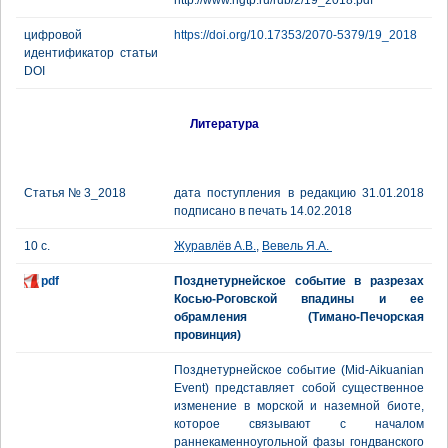
http://www.ngtp.ru/rub/2/19_2018.pdf
цифровой
https://doi.org/10.17353/2070-5379/19_2018
идентификатор статьи
DOI
Литература
Статья № 3_2018
дата поступления в редакцию 31.01.2018
подписано в печать 14.02.2018
10 с.
Журавлёв А.В.
,
Вевель Я.А.
pdf
Позднетурнейское событие в разрезах
Косью-Роговской впадины и ее
обрамления (Тимано-Печорская
провинция)
Позднетурнейское событие (Mid-Aikuanian
Event) представляет собой существенное
изменение в морской и наземной биоте,
которое связывают с началом
раннекаменноугольной фазы гондванского