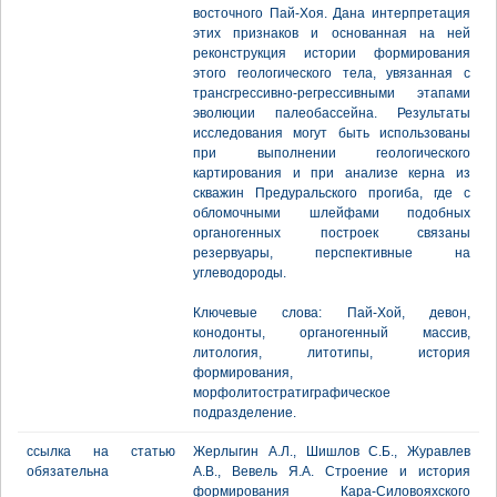
восточного Пай-Хоя. Дана интерпретация
этих признаков и основанная на ней
реконструкция истории формирования
этого геологического тела, увязанная с
трансгрессивно-регрессивными этапами
эволюции палеобассейна. Результаты
исследования могут быть использованы
при выполнении геологического
картирования и при анализе керна из
скважин Предуральского прогиба, где с
обломочными шлейфами подобных
органогенных построек связаны
резервуары, перспективные на
углеводороды.
Ключевые слова: Пай-Хой, девон,
конодонты, органогенный массив,
литология, литотипы, история
формирования,
морфолитостратиграфическое
подразделение.
ссылка на статью
Жерлыгин А.Л., Шишлов С.Б., Журавлев
обязательна
А.В., Вевель Я.А. Строение и история
формирования Кара-Силовояхского