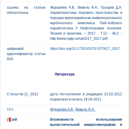
ссылка на статью
Журавлев А.В., Вевель Я.А., Груздев Д.А.
обязательна
Характеристика порового пространства в
породах верхнедевонско-каменноугольного
карбонатного комплекса Пай-Хойского
паравтохтона // Нефтегазовая геология.
Теория и практика. – 2017. - Т.12. - №2. -
http://www.ngtp.ru/rub/2/17_2017.pdf
цифровой
https://doi.org/10.17353/2070-5379/17_2017
идентификатор статьи
DOI
Литература
Статья № 21_2012
дата поступления в редакцию 21.02.2012
подписано в печать 19.04.2012
13 с.
Журавлёв А.В.
,
Вевель Я.А.
pdf
Возможности использования
вычислительной микротомографии в