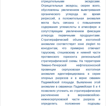
отрицательными экскурсами.
Отрицательные экскурсы, скорее всего,
обусловлены увеличением выветривания
органического углерода во время
регрессий, а положительная аномалия
могла быть связана с повышением
содержания углекислоты в атмосфере и
сопутствующим увеличением фиксации
углерода первичными продуцентами.
Стратиграфический объем изотопной
аномалии соответствует зоне ziegleri по
конодонтам, что примерно отвечает
тарускому, стешевскому и нижней части
протвинского горизонта региональной
стратиграфической схемы. На территории
Тимано-Печорской нефтегазоносной
провинции серпуховская изотопная
аномалия идентифицирована в серии
опорных разрезов и в керне скважин
Падимейской площади. Выявление этой
аномалии в скважинах Падимейская 6 и 4
позволило уточнить их стратиграфическое
расчленение в верхневизейско-
нижнесерпуховской части разреза и
определить положение подошвы