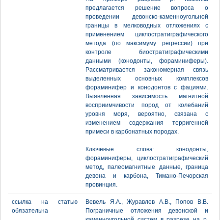
предлагается решение вопроса о
проведении девонско-каменноугольной
границы в мелководных отложениях с
применением циклостратиграфического
метода (по максимуму регрессии) при
контроле биостратиграфическими
данными (конодонты, фораминиферы).
Рассматривается закономерная связь
выделенных основных комплексов
фораминифер и конодонтов с фациями.
Выявленная зависимость магнитной
восприимчивости пород от колебаний
уровня моря, вероятно, связана с
изменением содержания терригенной
примеси в карбонатных породах.
Ключевые слова: конодонты,
фораминиферы, циклостратиграфический
метод, палеомагнитные данные, граница
девона и карбона, Тимано-Печорская
провинция.
ссылка на статью
Вевель Я.А., Журавлев А.В., Попов В.В.
обязательна
Пограничные отложения девонской и
каменноугольной систем в разрезе на р.