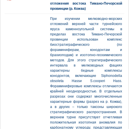
отложения востока Тимано-Печорской
провинции (р. Кожва)
При изучении мелководно-морских
отложений верхней части турнейского
яруса каменноугольной системы в
пределах востока Тимано-Печорской
провинции использован комплекс
биостратиграфического (по
фораминиферам, конодонтам и
брахиоподам) и изотопно-геохимического
методов. Для этого стратиграфического
интервала в мелководных фациях
характерны бедные комплексы
конодонтов, включающие Siphonodella
obsoleta Hassи S.cooperi Hass.
Фораминиферовые комплексы отличаются
крайней неоднородностью. В отдельных
разрезах они содержат многочисленные
характерные формы (разрез на р. Кожва),
а в других – только таксоны широкого
стратиграфического распространения. В
верхнем турне присутствует отчетливая
положительная изотопная аномалия по
карбонатному углероду, представляющая