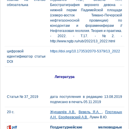
обязательна
Биостратиграфия верхнего девона –
нижней перми Падимейской площади
(северо-восток Тимано-Печорской
нефтегазоносной провинции) по
конодонтам и фораминиферам //
Нефтегазовая геология. Теория и практика.
- 2022. - Т.17. - №2. -
http://www.ngtp.ru/rub/2022/13_2022.html
цифровой
https://doi.org/10.17353/2070-5379/13_2022
идентификатор статьи
DOI
Литература
Статья № 37_2019
дата поступления в редакцию 13.08.2019
подписано в печать 05.11.2019
20 с.
Журавлёв А.В.
,
Вевель Я.А.
,
Плотицын
А.Н.
,
Ерофеевский А.В.
, Лукин В.Ю.
pdf
Позднетурнейские мелководные