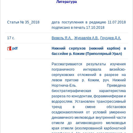
Литература
Статья № 35_2018
дата поступления в редакцию 11.07.2018
подписано в печать 17.10.2018
17 с.
Вевель Я.А.
,
Журавлёв А.В.
,
Груздев Д.А.
pdf
Нижний серпухов (нижний карбон) в
бассейне р. Кожим (Приполярный Урал)
Рассматриваются результаты изучения
пограничного интервала визейско-
серпуховских отложений в разрезе на
левом притоке р. Кожим, руч. Нижний
Нортнича-Ель. Приведена
биостратиграфическая характеристика
разреза по конодонтам, фораминиферам и
водорослям. Установлен трансгрессивный
тренд в смене обстановок
осадконакопления от условий умеренно
динамичного мелководья внутренней части
отмели до активноводного мелководья
края отмели (изолированной карбонатной