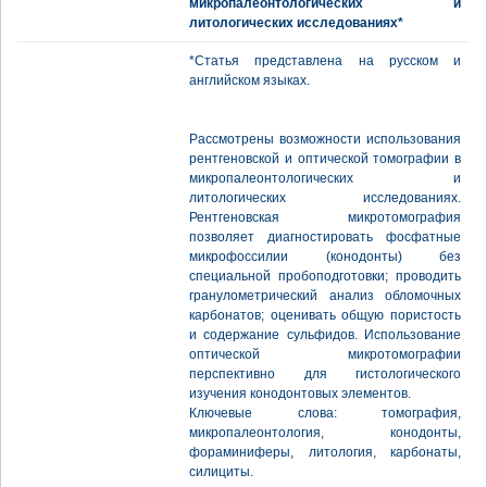
микропалеонтологических и
литологических исследованиях*
*Статья представлена на русском и
английском языках.
Рассмотрены возможности использования
рентгеновской и оптической томографии в
микропалеонтологических и
литологических исследованиях.
Рентгеновская микротомография
позволяет диагностировать фосфатные
микрофоссилии (конодонты) без
специальной пробоподготовки; проводить
гранулометрический анализ обломочных
карбонатов; оценивать общую пористость
и содержание сульфидов. Использование
оптической микротомографии
перспективно для гистологического
изучения конодонтовых элементов.
Ключевые слова: томография,
микропалеонтология, конодонты,
фораминиферы, литология, карбонаты,
силициты.