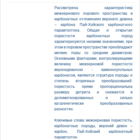
Рассмотрена характеристика
межзернового порового пространства в
карбонатных отложениях верхнего девона
– карбона Пай-Хойского карбонатного
паравтохтона. Общая и открытая
пористости карбонатных пород
характеризуются низкими значениями, при
этом в поровом пространстве преобладают
мелкие поры со средним диаметром.
Основными факторами, контролирующими
величину межзерновой пористости
верхнедевонско - каменноугольных
карбонатов, являются структура породы и
степень вторичных преобразований:
пористость прямо пропорциональна
размеру детрита и снижается в
доломитизированных и сильно
катагенетически преобразованных
разностях.
Ключевые слова: межзерновая пористость,
карбонатные породы, верхний девон –
карбон, Пай-Хойский карбонатный
паравтохтон.