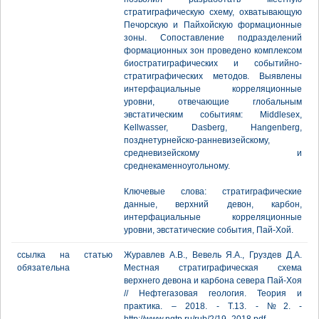
стратиграфическую схему, охватывающую
Печорскую и Пайхойскую формационные
зоны. Сопоставление подразделений
формационных зон проведено комплексом
биостратиграфических и событийно-
стратиграфических методов. Выявлены
интерфациальные корреляционные
уровни, отвечающие глобальным
эвстатическим событиям: Middlesex,
Kellwasser, Dasberg, Hangenberg,
позднетурнейско-ранневизейскому,
средневизейскому и
среднекаменноугольному.
Ключевые слова: стратиграфические
данные, верхний девон, карбон,
интерфациальные корреляционные
уровни, эвстатические события, Пай-Хой.
ссылка на статью
Журавлев А.В., Вевель Я.А., Груздев Д.А.
обязательна
Местная стратиграфическая схема
верхнего девона и карбона севера Пай-Хоя
// Нефтегазовая геология. Теория и
практика. – 2018. - Т.13. - №2. -