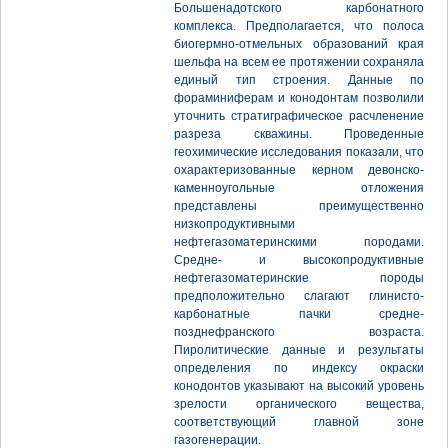
Большенадотского карбонатного
комплекса. Предполагается, что полоса
биогермно-отмельных образований края
шельфа на всем ее протяжении сохраняла
единый тип строения. Данные по
фораминиферам и конодонтам позволили
уточнить стратиграфическое расчленение
разреза скважины. Проведенные
геохимические исследования показали, что
охарактеризованные керном девонско-
каменноугольные отложения
представлены преимущественно
низкопродуктивными
нефтегазоматеринскими породами.
Средне- и высокопродуктивные
нефтегазоматеринские породы
предположительно слагают глинисто-
карбонатные пачки средне-
позднефранского возраста.
Пиролитические данные и результаты
определения по индексу окраски
конодонтов указывают на высокий уровень
зрелости органического вещества,
соответствующий главной зоне
газогенерации.