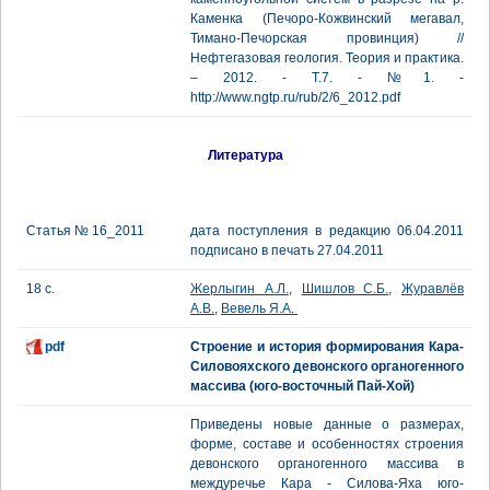
Каменка (Печоро-Кожвинский мегавал,
Тимано-Печорская провинция) //
Нефтегазовая геология. Теория и практика.
– 2012. - Т.7. - №1. -
http://www.ngtp.ru/rub/2/6_2012.pdf
Литература
Статья № 16_2011
дата поступления в редакцию 06.04.2011
подписано в печать 27.04.2011
18 с.
Жерлыгин А.Л.
,
Шишлов С.Б.
,
Журавлёв
А.В.
,
Вевель Я.А.
pdf
Строение и история формирования Кара-
Силовояхского девонского органогенного
массива (юго-восточный Пай-Хой)
Приведены новые данные о размерах,
форме, составе и особенностях строения
девонского органогенного массива в
междуречье Кара - Силова-Яха юго-