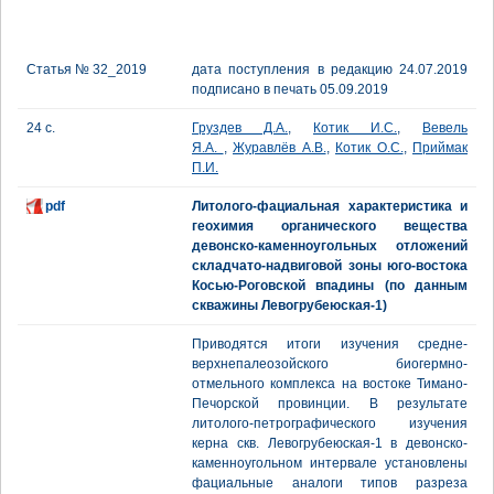
Статья № 32_2019
дата поступления в редакцию 24.07.2019
подписано в печать 05.09.2019
24 с.
Груздев Д.А.
,
Котик И.С.
,
Вевель
Я.А.
,
Журавлёв А.В.
,
Котик О.С.
,
Приймак
П.И.
pdf
Литолого-фациальная характеристика и
геохимия органического вещества
девонско-каменноугольных отложений
складчато-надвиговой зоны юго-востока
Косью-Роговской впадины (по данным
скважины Левогрубеюская-1)
Приводятся итоги изучения средне-
верхнепалеозойского биогермно-
отмельного комплекса на востоке Тимано-
Печорской провинции. В результате
литолого-петрографического изучения
керна скв. Левогрубеюская-1 в девонско-
каменноугольном интервале установлены
фациальные аналоги типов разреза