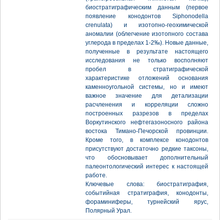
биостратиграфическим данным (первое
появление конодонтов Siphonodella
crenulata) и изотопно-геохимической
аномалии (облегчение изотопного состава
углерода в пределах 1-2‰). Новые данные,
полученные в результате настоящего
исследования не только восполняют
пробел в стратиграфической
характеристике отложений основания
каменноугольной системы, но и имеют
важное значение для детализации
расчленения и корреляции сложно
построенных разрезов в пределах
Воркутинского нефтегазоносного района
востока Тимано-Печорской провинции.
Кроме того, в комплексе конодонтов
присутствуют достаточно редкие таксоны,
что обосновывает дополнительный
палеонтологический интерес к настоящей
работе.
Ключевые слова: биостратиграфия,
событийная стратиграфия, конодонты,
фораминиферы, турнейский ярус,
Полярный Урал.