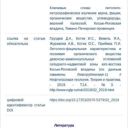
Ключевые слова: литолого-
петрографическое изучение керна, фации,
органические вещество, углеводороды,
верхний палеозой, Косью-Роговская
впадина, Тимано-Печорская провинция.
ссылка на статью
Груздев Д.А., Котик И.С., Вевель Я.А.,
обязательна
Журавлев А.В., Котик О.С., Приймак П.И.
Литолого-фациальная характеристика и
геохимия органического вещества
девонско-каменноугольных отложений
складчато-надвиговой зоны юго-востока
Косью-Роговской впадины (по данным
скважины Левогрубеюская-1) //
Нефтегазовая геология. Теория и практика.
- 2019. - Т.14. - №3. -
http://www.ngtp.ru/rub/2019/32_2019.html
цифровой
https://doi.org/10.17353/2070-5379/32_2019
идентификатор статьи
DOI
Литература