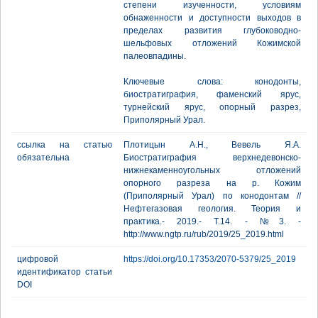
степени изученности, условиям
обнаженности и доступности выходов в
пределах развития глубоководно-
шельфовых отложений Кожимской
палеовпадины.
Ключевые слова: конодонты,
биостратиграфия, фаменский ярус,
турнейский ярус, опорный разрез,
Приполярный Урал.
ссылка на статью
Плотицын А.Н., Вевель Я.А.
обязательна
Биостратиграфия верхнедевонско-
нижнекаменноугольных отложений
опорного разреза на р. Кожим
(Приполярный Урал) по конодонтам //
Нефтегазовая геология. Теория и
практика.- 2019.- Т.14. - №3. -
http://www.ngtp.ru/rub/2019/25_2019.html
цифровой
https://doi.org/10.17353/2070-5379/25_2019
идентификатор статьи
DOI