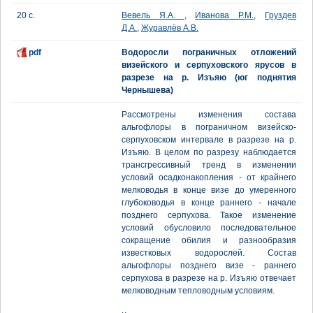
20 с.
Вевель Я.А.
,
Иванова Р.М.
,
Груздев
Д.А.
,
Журавлёв А.В.
pdf
Водоросли пограничных отложений
визейского и серпуховского ярусов в
разрезе на р. Изъяю (юг поднятия
Чернышева)
Рассмотрены изменения состава
альгофлоры в пограничном визейско-
серпуховском интервале в разрезе на р.
Изъяю. В целом по разрезу наблюдается
трансгрессивный тренд в изменении
условий осадконакопления - от крайнего
мелководья в конце визе до умеренного
глубоководья в конце раннего - начале
позднего серпухова. Такое изменение
условий обусловило последовательное
сокращение обилия и разнообразия
известковых водорослей. Состав
альгофлоры позднего визе - раннего
серпухова в разрезе на р. Изъяю отвечает
мелководным тепловодным условиям.