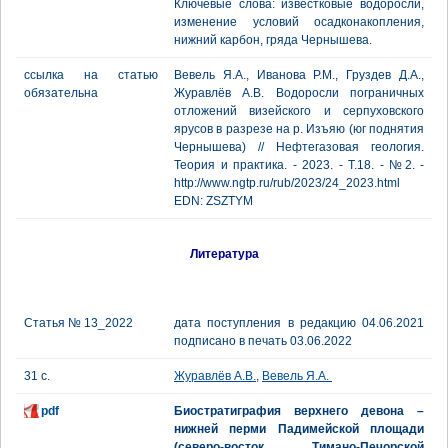
Ключевые слова: известковые водоросли,
изменение условий осадконакопления,
нижний карбон, гряда Чернышева.
ссылка на статью
Вевель Я.А., Иванова Р.М., Груздев Д.А.,
обязательна
Журавлёв А.В. Водоросли пограничных
отложений визейского и серпуховского
ярусов в разрезе на р. Изъяю (юг поднятия
Чернышева) // Нефтегазовая геология.
Теория и практика. - 2023. - Т.18. - №2. -
http://www.ngtp.ru/rub/2023/24_2023.html
EDN: ZSZTYM
Литература
Статья № 13_2022
дата поступления в редакцию 04.06.2021
подписано в печать 03.06.2022
31 с.
Журавлёв А.В.
,
Вевель Я.А.
pdf
Биостратиграфия верхнего девона –
нижней перми Падимейской площади
(северо-восток Тимано-Печорской