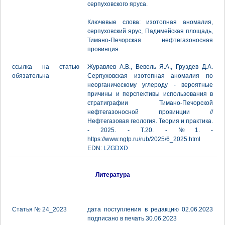
серпуховского яруса.
Ключевые слова: изотопная аномалия,
серпуховский ярус, Падимейская площадь,
Тимано-Печорская нефтегазоносная
провинция.
ссылка на статью
Журавлев А.В., Вевель Я.А., Груздев Д.А.
обязательна
Серпуховская изотопная аномалия по
неорганическому углероду - вероятные
причины и перспективы использования в
стратиграфии Тимано-Печорской
нефтегазоносной провинции //
Нефтегазовая геология. Теория и практика.
- 2025. - Т.20. - №1. -
https://www.ngtp.ru/rub/2025/6_2025.html
EDN:
LZGDXD
Литература
Статья № 24_2023
дата поступления в редакцию 02.06.2023
подписано в печать 30.06.2023