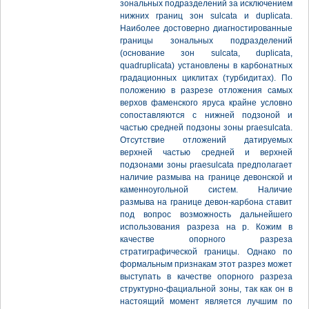
зональных подразделений за исключением
нижних границ зон sulcata и duplicata.
Наиболее достоверно диагностированные
границы зональных подразделений
(основание зон sulcata, duplicata,
quadruplicata) установлены в карбонатных
градационных циклитах (турбидитах). По
положению в разрезе отложения самых
верхов фаменского яруса крайне условно
сопоставляются с нижней подзоной и
частью средней подзоны зоны praesulcata.
Отсутствие отложений датируемых
верхней частью средней и верхней
подзонами зоны praesulcata предполагает
наличие размыва на границе девонской и
каменноугольной систем. Наличие
размыва на границе девон-карбона ставит
под вопрос возможность дальнейшего
использования разреза на р. Кожим в
качестве опорного разреза
стратиграфической границы. Однако по
формальным признакам этот разрез может
выступать в качестве опорного разреза
структурно-фациальной зоны, так как он в
настоящий момент является лучшим по