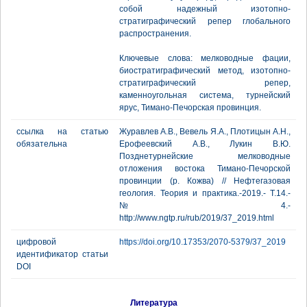
собой надежный изотопно-
стратиграфический репер глобального
распространения.
Ключевые слова: мелководные фации,
биостратиграфический метод, изотопно-
стратиграфический репер,
каменноугольная система, турнейский
ярус, Тимано-Печорская провинция.
ссылка на статью
Журавлев А.В., Вевель Я.А., Плотицын А.Н.,
обязательна
Ерофеевский А.В., Лукин В.Ю.
Позднетурнейские мелководные
отложения востока Тимано-Печорской
провинции (р. Кожва) // Нефтегазовая
геология. Теория и практика.-2019.- Т.14.-
№4.-
http://www.ngtp.ru/rub/2019/37_2019.html
цифровой
https://doi.org/10.17353/2070-5379/37_2019
идентификатор статьи
DOI
Литература