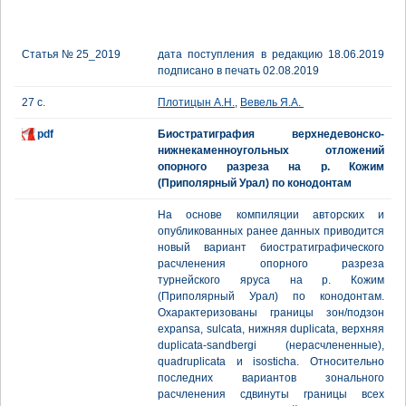
Статья № 25_2019
дата поступления в редакцию 18.06.2019
подписано в печать 02.08.2019
27 с.
Плотицын А.Н.
,
Вевель Я.А.
pdf
Биостратиграфия верхнедевонско-
нижнекаменноугольных отложений
опорного разреза на р. Кожим
(Приполярный Урал) по конодонтам
На основе компиляции авторских и
опубликованных ранее данных приводится
новый вариант биостратиграфического
расчленения опорного разреза
турнейского яруса на р. Кожим
(Приполярный Урал) по конодонтам.
Охарактеризованы границы зон/подзон
expansa, sulcata, нижняя duplicata, верхняя
duplicata-sandbergi (нерасчлененные),
quadruplicata и isosticha. Относительно
последних вариантов зонального
расчленения сдвинуты границы всех