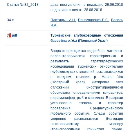
Статья № 32_2018
дата поступления в редакцию 29.06.2018
подписано в печать 28.08.2018
34 с.
Плотицын А.Н.
,
Пономаренко Е.С.
,
Вевель
Я.А.
pdf
Турнейские глубоководные отложения
бассейна р. Уса (Полярный Урал)
Впервые приводится подробная литолого-
палеонтологическая характеристика и
результаты стратиграфических
исследований турнейских относительно
глубоководных отложений, вскрывающихся
в среднем течении р. Малая Уса
(Полярный Урал). Датировка этих
отложений биостратиграфически
обоснована определениями конодонтов,
фораминифер, рыб и кораллов. В разрезе
установлена степень и характер
проявления Среднетурнейского
глобального события. Следы события
уверенно распознаются благодаря
литологическому маркеру
(трансгрессивная глинистая пачка),