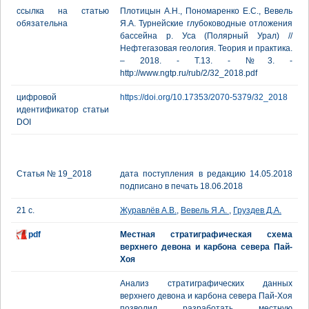
ссылка на статью
Плотицын А.Н., Пономаренко Е.С., Вевель
обязательна
Я.А. Турнейские глубоководные отложения
бассейна р. Уса (Полярный Урал) //
Нефтегазовая геология. Теория и практика.
– 2018. - Т.13. - №3. -
http://www.ngtp.ru/rub/2/32_2018.pdf
цифровой
https://doi.org/10.17353/2070-5379/32_2018
идентификатор статьи
DOI
Статья № 19_2018
дата поступления в редакцию 14.05.2018
подписано в печать 18.06.2018
21 с.
Журавлёв А.В.
,
Вевель Я.А.
,
Груздев Д.А.
pdf
Местная стратиграфическая схема
верхнего девона и карбона севера Пай-
Хоя
Анализ стратиграфических данных
верхнего девона и карбона севера Пай-Хоя
позволил разработать местную