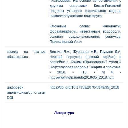
платформы). На основе сопоставления с
другими разрезами Косью-Роговской
впадины уточнена фациальная модель
нижнесерпуховского подъяруса.
Ключевые слова: конодонты,
фораминиферы, известковые водоросли,
условия осадконакопления, серпухов,
Приполярный Урал.
ссылка на статью
Вевель Я.А., Журавлёв А.В., Груздев Д.А.
обязательна
Нижний серпухов (нижний карбон) в
бассейне р. Кожим (Приполярный Урал) //
Нефтегазовая геология. Теория и практика.
- 2018. - Т.13. - №4. -
http://www.ngtp.ru/rub/2018/35_2018.html
цифровой
https://doi.org/10.17353/2070-5379/35_2018
идентификатор статьи
DOI
Литература