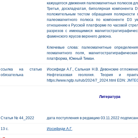
кажущегося движения палеомагнитных полюсов для
Третья, доскладчатая, биполярная компонента D
положительным тестом обращения полярности г
палеомагнитного полюса по компоненте D3 у
отношению к Русской платформе по часовой стрел
разрезов с имеющимися магнитостратиграфиче
фаменского ярусов верхнего девона.
Ключевые слова: палеомагнитные определения
геомагнитного поля, магнитостратиграфическ
платформа, Южный Тиман.
ссылка на статью
Иосифиди А.Г., Сальная Н.В. Девонские отложени
обязательна
Нефтегазовая геология. Теория и пр
https://www.ngtp.ru/rub/2024/7_2024.html EDN:
JMTE
Литература
Статья № 44_2022
дата поступления в редакцию 03.11.2022 подписано
13 с.
Иосифиди А.Г.