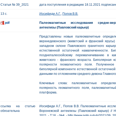
Статья № 39_2021
дата поступления в редакцию 18.11.2021 подписано
13 с.
Иосифиди А.Г.
,
Попов В.В.
pdf
Палеомагнитные исследования средне-вер
антеклизы (Павловский карьер)
Представлены новые палеомагнитные определ
верхнедевонского (живетский и франский ярусы)
западном склоне Павловского гранитного карь
естественной остаточной намагниченности. Б
позднепалеозойскому перемагничиванию в к
живетского - франского возраста. Биполярная
полярности геомагнитного поля. Полученно
биполярной компоненте естественной остаточной
данными по отложениям среднего девона Главного 
Ключевые слова: палеомагнитные определен
полярность геомагнитного поля, палеомагнитны
платформа.
ссылка на статью
Иосифиди А.Г., Попов В.В. Палеомагнитные иссл
обязательна
Воронежской антеклизы (Павловский карьер) // Н
2021. - Т.16. - №4. - http://www.ngtp.ru/rub/2021/39_2