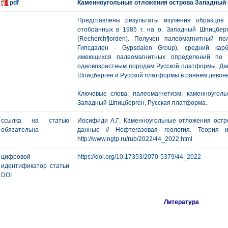
pdf
Каменноугольные отложения острова Западный
Представлены результаты изучения образцов 
отобранных в 1985 г. на о. Западный Шпицбер
(Recherchfjorden). Получен палеомагнитный 
Гипсдален - Gypsdalen Group), средний кар
имеющихся палеомагнитных определений по
одновозрастным породам Русской платформы. Дан
Шпицберген и Русской платформы в раннем девоне
Ключевые слова: палеомагнетизм, каменноугол
Западный Шпицберген, Русская платформа.
ссылка на статью
Иосифиди А.Г. Каменноугольные отложения ост
обязательна
данные // Нефтегазовая геология. Теория
http://www.ngtp.ru/rub/2022/44_2022.html
цифровой
https://doi.org/10.17353/2070-5379/44_2022
идентификатор статьи
DOI
Литература