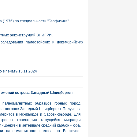
 (1976) по специальности "Геофизика".
итных реконструкций ВНИГРИ.
исследования палеозойских и докембрийских
 в печать 15.11.2024
ложений острова Западный Шпицберген
и палеомагнитных образцов горных пород
. на острове Западный Шпицберген. Получены
леритов в Ис-фьорде и Сассен-фьорде. Для
роена траектория кажущейся миграции
ицберген в интервале средний карбон - юра.
ии палеомагнитного полюса по Восточно-