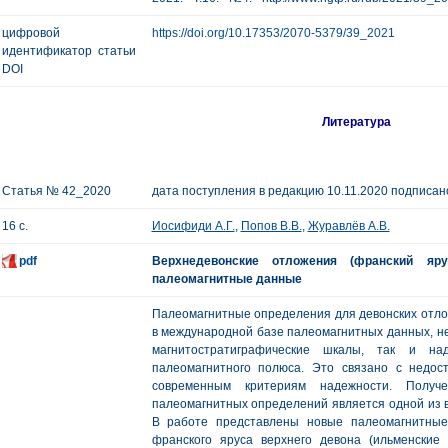
цифровой
https://doi.org/10.17353/2070-5379/39_2021
идентификатор статьи
DOI
Литература
Статья № 42_2020
дата поступления в редакцию 10.11.2020 подписано
16 с.
Иосифиди А.Г.
,
Попов В.В.
,
Журавлёв А.В.
pdf
Верхнедевонские отложения (франский яру
палеомагнитные данные
Палеомагнитные определения для девонских отло
в международной базе палеомагнитных данных, не
магнитостратиграфические шкалы, так и на
палеомагнитного полюса. Это связано с недос
современным критериям надежности. Получ
палеомагнитных определений является одной из 
В работе представлены новые палеомагнитные
франского яруса верхнего девона (ильменские и