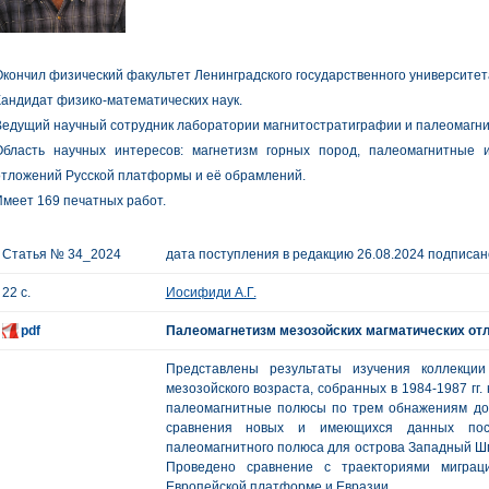
кончил физический факультет Ленинградского государственного университета
андидат физико-математических наук.
Ведущий научный сотрудник лаборатории магнитостратиграфии и палеомагн
Область научных интересов: магнетизм горных пород, палеомагнитные 
тложений Русской платформы и её обрамлений.
меет 169 печатных работ.
Статья № 34_2024
дата поступления в редакцию 26.08.2024 подписано
22 с.
Иосифиди А.Г.
pdf
Палеомагнетизм мезозойских магматических от
Представлены результаты изучения коллекци
мезозойского возраста, собранных в 1984-1987 гг
палеомагнитные полюсы по трем обнажениям до
сравнения новых и имеющихся данных пост
палеомагнитного полюса для острова Западный Шп
Проведено сравнение с траекториями миграц
Европейской платформе и Евразии.