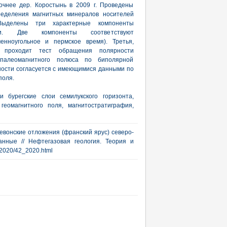
очнее дер. Коростынь в 2009 г. Проведены
ределения магнитных минералов носителей
 Выделены три характерные компоненты
сти. Две компоненты соответствуют
енноугольное и пермское время). Третья,
а проходит тест обращения полярности
 палеомагнитного полюса по биполярной
ности согласуется с имеющимися данными по
поля.
и бурегские слои семилукского горизонта,
геомагнитного поля, магнитостратиграфия,
девонские отложения (франский ярус) северо-
нные // Нефтегазовая геология. Теория и
ub/2020/42_2020.html