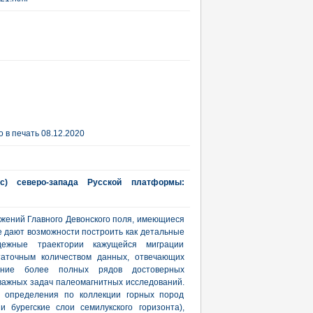
 в печать 08.12.2020
с) северо-запада Русской платформы:
жений Главного Девонского поля, имеющиеся
 дают возможности построить как детальные
дежные траектории кажущейся миграции
таточным количеством данных, отвечающих
ение более полных рядов достоверных
важных задач палеомагнитных исследований.
 определения по коллекции горных пород
 бурегские слои семилукского горизонта),