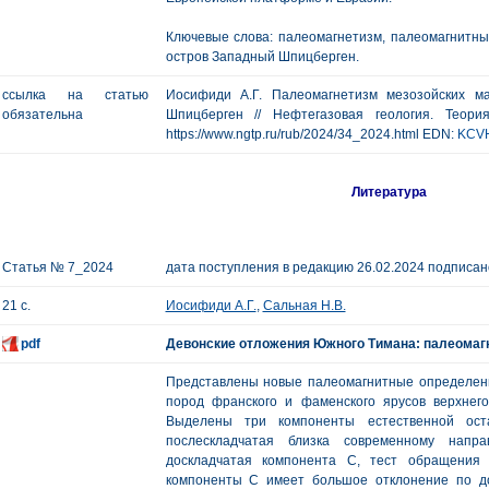
Ключевые слова: палеомагнетизм, палеомагнитны
остров Западный Шпицберген.
ссылка на статью
Иосифиди А.Г. Палеомагнетизм мезозойских м
обязательна
Шпицберген // Нефтегазовая геология. Теор
https://www.ngtp.ru/rub/2024/34_2024.html EDN:
KCV
Литература
Статья № 7_2024
дата поступления в редакцию 26.02.2024 подписано
21 с.
Иосифиди А.Г.
,
Сальная Н.В.
pdf
Девонские отложения Южного Тимана: палеомаг
Представлены новые палеомагнитные определени
пород франского и фаменского ярусов верхнег
Выделены три компоненты естественной оста
послескладчатая близка современному напра
доскладчатая компонента С, тест обращения
компоненты С имеет большое отклонение по до