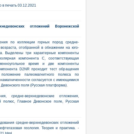
 в печать 03.12.2021
хнедевонских отложений Воронежской
ения по коллекции горных пород средне-
 возраста, отобранной в обнажении на юго-
ера. Выделены три характерные компоненты
иполярная компонента С, соответствующая
аменноугольное время и две компоненты
 компонента D2NR проходит тест обращения
е положение палеомагнитного полюса по
 намагниченности согласуется с имеющимися
Девонского поля (Русская платформа).
ия, средне-верхнедевонские отложения,
й полюс, Главное Девонское поле, Русская
едования средне-верхнедевонских отложений
ефтегазовая геология. Теория и практика. -
021.html