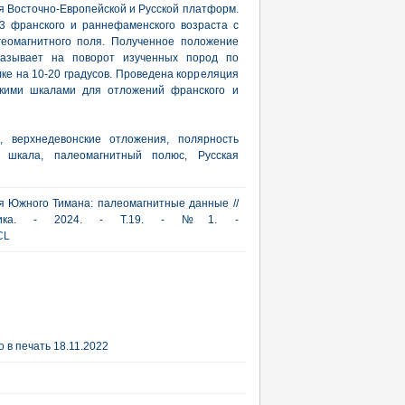
 Восточно-Европейской и Русской платформ.
3 франского и раннефаменского возраста с
еомагнитного поля. Полученное положение
казывает на поворот изученных пород по
ке на 10-20 градусов. Проведена корреляция
скими шкалами для отложений франского и
, верхнедевонские отложения, полярность
ая шкала, палеомагнитный полюс, Русская
я Южного Тимана: палеомагнитные данные //
актика. - 2024. - Т.19. - №1. -
CL
 в печать 18.11.2022