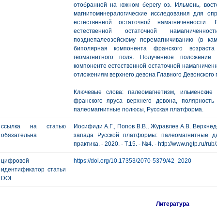
отобранной на южном берегу оз. Ильмень, вост
магнитоминералогические исследования для оп
естественной остаточной намагниченности.
естественной остаточной намагниченно
позднепалеозойскому перемагничиванию (в кам
биполярная компонента франского возраст
геомагнитного поля. Полученное положение
компоненте естественной остаточной намагничен
отложениям верхнего девона Главного Девонского 
Ключевые слова: палеомагнетизм, ильменские 
франского яруса верхнего девона, полярность 
палеомагнитные полюсы, Русская платформа.
ссылка на статью
Иосифиди А.Г., Попов В.В., Журавлев А.В. Верхне
обязательна
запада Русской платформы: палеомагнитные да
практика. - 2020. - Т.15. - №4. - http://www.ngtp.ru/r
цифровой
https://doi.org/10.17353/2070-5379/42_2020
идентификатор статьи
DOI
Литература