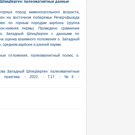
 Шпицберген: палеомагнитные данные
горных пород каменноугольного возраста,
ген на восточном побережье Речерчфьорда
полюс по горным породам карбона (группа
бон-нижняя пермь). Проведено сравнение
 о. Западный Шпицберген с данными по
а оценка взаимного положения о. Западный
, среднем карбоне и ранней перми.
ьные отложения, палеомагнитный полюс, о.
рова Западный Шпицберген: палеомагнитные
 и практика. - 2022. - Т.17. - №4. -