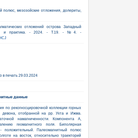
й полюс, мезозойские отложения, долериты,
агматических отложений острова Западный
ия и практика. - 2024. - Т.19. - №4. -
HCJ
 в печать 29.03.2024
нитные данные
я по рекогносцировочной коллекции горных
о девона, отобранной на рр. Ухта и Ижма.
точной намагниченности. Компонента А,
влению геомагнитного поля. Биполярная
 - положительный. Палеомагнитный полюс
лготе на восток, относительно траекторий