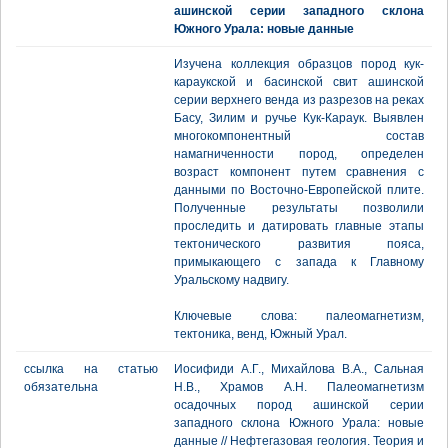
ашинской серии западного склона
Южного Урала: новые данные
Изучена коллекция образцов пород кук-
караукской и басинской свит ашинской
серии верхнего венда из разрезов на реках
Басу, Зилим и ручье Кук-Караук. Выявлен
многокомпонентный состав
намагниченности пород, определен
возраст компонент путем сравнения с
данными по Восточно-Европейской плите.
Полученные результаты позволили
проследить и датировать главные этапы
тектонического развития пояса,
примыкающего с запада к Главному
Уральскому надвигу.
Ключевые слова: палеомагнетизм,
тектоника, венд, Южный Урал.
ссылка на статью
Иосифиди А.Г., Михайлова В.А., Сальная
обязательна
Н.В., Храмов А.Н. Палеомагнетизм
осадочных пород ашинской серии
западного склона Южного Урала: новые
данные // Нефтегазовая геология. Теория и