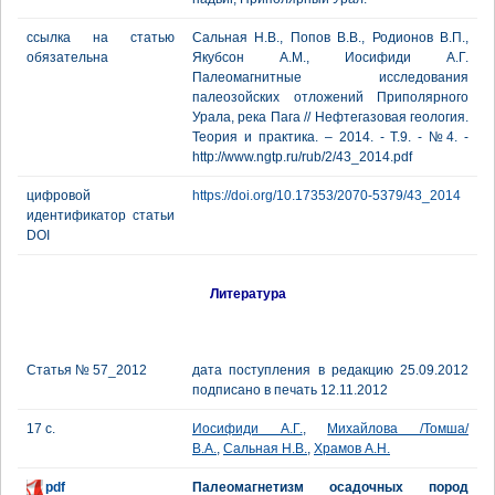
ссылка на статью
Сальная Н.В., Попов В.В., Родионов В.П.,
обязательна
Якубсон А.М., Иосифиди А.Г.
Палеомагнитные исследования
палеозойских отложений Приполярного
Урала, река Пага // Нефтегазовая геология.
Теория и практика. – 2014. - Т.9. - №4. -
http://www.ngtp.ru/rub/2/43_2014.pdf
цифровой
https://doi.org/10.17353/2070-5379/43_2014
идентификатор статьи
DOI
Литература
Статья № 57_2012
дата поступления в редакцию 25.09.2012
подписано в печать 12.11.2012
17 с.
Иосифиди А.Г.
,
Михайлова /Томша/
В.А.
,
Сальная Н.В.
,
Храмов А.Н.
pdf
Палеомагнетизм осадочных пород