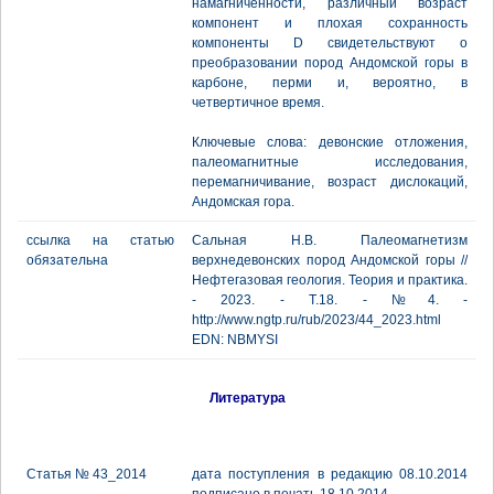
намагниченности, различный возраст
компонент и плохая сохранность
компоненты D свидетельствуют о
преобразовании пород Андомской горы в
карбоне, перми и, вероятно, в
четвертичное время.
Ключевые слова: девонские отложения,
палеомагнитные исследования,
перемагничивание, возраст дислокаций,
Андомская гора.
ссылка на статью
Сальная Н.В. Палеомагнетизм
обязательна
верхнедевонских пород Андомской горы //
Нефтегазовая геология. Теория и практика.
- 2023. - Т.18. - №4. -
http://www.ngtp.ru/rub/2023/44_2023.html
EDN: NBMYSI
Литература
Статья № 43_2014
дата поступления в редакцию 08.10.2014