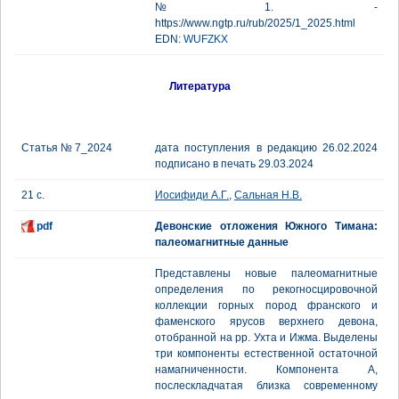
№1. -
https://www.ngtp.ru/rub/2025/1_2025.html
EDN:
WUFZKX
Литература
Статья № 7_2024
дата поступления в редакцию 26.02.2024
подписано в печать 29.03.2024
21 с.
Иосифиди А.Г.
,
Сальная Н.В.
pdf
Девонские отложения Южного Тимана:
палеомагнитные данные
Представлены новые палеомагнитные
определения по рекогносцировочной
коллекции горных пород франского и
фаменского ярусов верхнего девона,
отобранной на рр. Ухта и Ижма. Выделены
три компоненты естественной остаточной
намагниченности. Компонента А,
послескладчатая близка современному