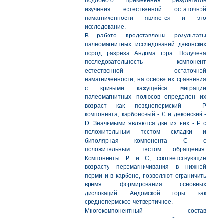
подобного применения результатов
изучения естественной остаточной
намагниченности является и это
исследование.
В работе представлены результаты
палеомагнитных исследований девонских
пород разреза Андома гора. Получена
последовательность компонент
естественной остаточной
намагниченности, на основе их сравнения
с кривыми кажущейся миграции
палеомагнитных полюсов определен их
возраст как позднепермский - Р
компонента, карбоновый - С и девонский -
D. Значимыми являются две из них - Р с
положительным тестом складки и
биполярная компонента С с
положительным тестом обращения.
Компоненты P и С, соответствующие
возрасту перемагничивания в нижней
перми и в карбоне, позволяют ограничить
время формирования основных
дислокаций Андомской горы как
среднепермское-четвертичное.
Многокомпонентный состав