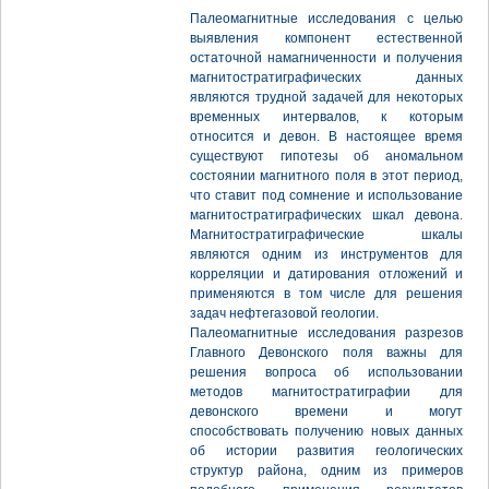
Палеомагнитные исследования с целью
выявления компонент естественной
остаточной намагниченности и получения
магнитостратиграфических данных
являются трудной задачей для некоторых
временных интервалов, к которым
относится и девон. В настоящее время
существуют гипотезы об аномальном
состоянии магнитного поля в этот период,
что ставит под сомнение и использование
магнитостратиграфических шкал девона.
Магнитостратиграфические шкалы
являются одним из инструментов для
корреляции и датирования отложений и
применяются в том числе для решения
задач нефтегазовой геологии.
Палеомагнитные исследования разрезов
Главного Девонского поля важны для
решения вопроса об использовании
методов магнитостратиграфии для
девонского времени и могут
способствовать получению новых данных
об истории развития геологических
структур района, одним из примеров