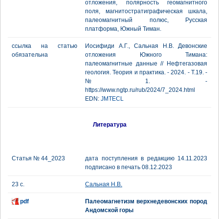
отложения, полярность геомагнитного
поля, магнитостратиграфическая шкала,
палеомагнитный полюс, Русская
платформа, Южный Тиман.
ссылка на статью
Иосифиди А.Г., Сальная Н.В. Девонские
обязательна
отложения Южного Тимана:
палеомагнитные данные // Нефтегазовая
геология. Теория и практика. - 2024. - Т.19. -
№1. -
https://www.ngtp.ru/rub/2024/7_2024.html
EDN:
JMTECL
Литература
Статья № 44_2023
дата поступления в редакцию 14.11.2023
подписано в печать 08.12.2023
23 с.
Сальная Н.В.
pdf
Палеомагнетизм верхнедевонских пород
Андомской горы