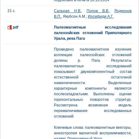
подписано в печать 18.10.2014
21 с.
Сальная Н.В.
,
Попов В.В.
,
Родионов
В.П.
, Якубсон А.М.,
Иосифиди А.Г.
pdf
Палеомагнитные исследования
палеозойских отложений Приполярного
Урала, река Пага
Проведено палеомагнитное изучение
коллекции палеозойских отложений
долины р. Пага. Результаты
палеомагнитных исследований
показывают двухкомпонентный состав
естественной остаточной
намагниченности. Выделенные
характерные компоненты являются
послескладчатыми. Выполнены оценки
горизонтальных поворотов структур.
Рассмотрена возможная модель
перемагничивания исследованных
отложений.
Ключевые слова: палеомагнитные векторы,
анизотропия магнитной восприимчивости,
надвиг, Приполярный Урал.