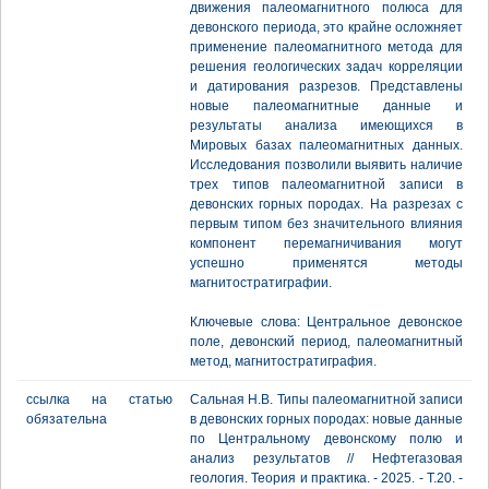
движения палеомагнитного полюса для
девонского периода, это крайне осложняет
применение палеомагнитного метода для
решения геологических задач корреляции
и датирования разрезов. Представлены
новые палеомагнитные данные и
результаты анализа имеющихся в
Мировых базах палеомагнитных данных.
Исследования позволили выявить наличие
трех типов палеомагнитной записи в
девонских горных породах. На разрезах с
первым типом без значительного влияния
компонент перемагничивания могут
успешно применятся методы
магнитостратиграфии.
Ключевые слова: Центральное девонское
поле, девонский период, палеомагнитный
метод, магнитостратиграфия.
ссылка на статью
Сальная Н.В. Типы палеомагнитной записи
обязательна
в девонских горных породах: новые данные
по Центральному девонскому полю и
анализ результатов // Нефтегазовая
геология. Теория и практика. - 2025. - Т.20. -