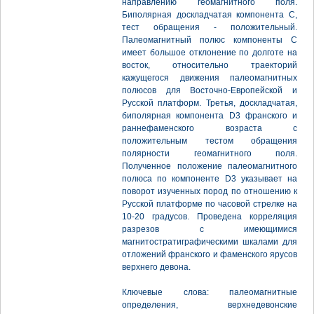
направлению геомагнитного поля.
Биполярная доскладчатая компонента С,
тест обращения - положительный.
Палеомагнитный полюс компоненты С
имеет большое отклонение по долготе на
восток, относительно траекторий
кажущегося движения палеомагнитных
полюсов для Восточно-Европейской и
Русской платформ. Третья, доскладчатая,
биполярная компонента D3 франского и
раннефаменского возраста с
положительным тестом обращения
полярности геомагнитного поля.
Полученное положение палеомагнитного
полюса по компоненте D3 указывает на
поворот изученных пород по отношению к
Русской платформе по часовой стрелке на
10-20 градусов. Проведена корреляция
разрезов с имеющимися
магнитостратиграфическими шкалами для
отложений франского и фаменского ярусов
верхнего девона.
Ключевые слова: палеомагнитные
определения, верхнедевонские