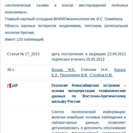
«геологическая съемка и поиски месторождений полезных
ископаемых».
Главный научный сотрудник ВНИИОкеангеология им. И.С. Грамберга.
Область научных интересов: геодинамика, тектоника, региональная
геология Арктики.
Имеет 120 публикаций.
Статья № 17_2013
дата поступления в редакцию 22.04.2013
подписано в печать 20.05.2013
36 с.
Косько М.К.
, Соболев Н.Н.,
Кораго
Е.А.
,
Проскурнин В.Ф.
,
Столбов Н.М.
pdf
Геология Новосибирских островов –
основа интерпретации геофизических
данных по Восточно-Арктическому
шельфу России
Синтез геологической информации,
включая новейшие полевые наблюдения и
лабораторные данные, позволяет
детализировать и дополнить обоснование