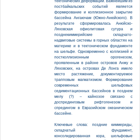
тектонических деформаций. Важнейшим из
постбайкальских событий является
формирование и коллизионное закрытие
бассейна Ангаючам (Южно-Анюйского). В
результате сформировалась Анюйско-
Ляховская офиолитовая сутура и
позднекиммерийские складчато-
надвиговые системы в горных областях на
материке и в тектоническом фундаменте
на шельфе. Одновременно с коллизией и
постколлизионным орогенезом,
проявленным в районе островов Анжу и
Ляховских, на островах Де Лонга имело
место растяжение, документируемое
трапповым магматизмом. Формирование
современных шельфовых
седиментационных бассейнов в позднем
мелу (?) – кайнозое связано с
доспрединговым рифтогенезом и
спредингом в Евразийском океаническом
бассейне.
Ключевые слова: поздние киммериды,
складчатый фундамент,
консолидированная кора, шельфовые