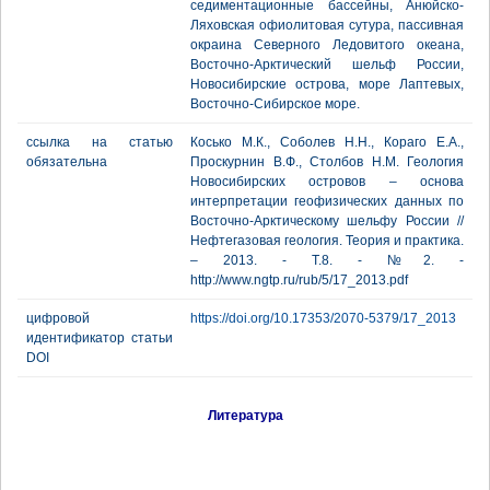
седиментационные бассейны, Анюйско-
Ляховская офиолитовая сутура, пассивная
окраина Северного Ледовитого океана,
Восточно-Арктический шельф России,
Новосибирские острова, море Лаптевых,
Восточно-Сибирское море.
ссылка на статью
Косько М.К., Соболев Н.Н., Кораго Е.А.,
обязательна
Проскурнин В.Ф., Столбов Н.М. Геология
Новосибирских островов – основа
интерпретации геофизических данных по
Восточно-Арктическому шельфу России //
Нефтегазовая геология. Теория и практика.
– 2013. - Т.8. - №2. -
http://www.ngtp.ru/rub/5/17_2013.pdf
цифровой
https://doi.org/10.17353/2070-5379/17_2013
идентификатор статьи
DOI
Литература