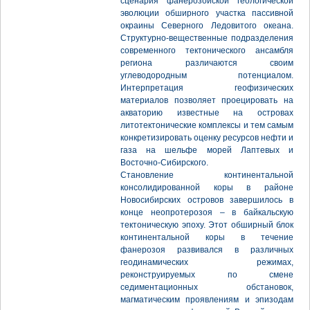
сценария фанерозойской геологической
эволюции обширного участка пассивной
окраины Северного Ледовитого океана.
Структурно-вещественные подразделения
современного тектонического ансамбля
региона различаются своим
углеводородным потенциалом.
Интерпретация геофизических
материалов позволяет проецировать на
акваторию известные на островах
литотектонические комплексы и тем самым
конкретизировать оценку ресурсов нефти и
газа на шельфе морей Лаптевых и
Восточно-Сибирского.
Становление континентальной
консолидированной коры в районе
Новосибирских островов завершилось в
конце неопротерозоя – в байкальскую
тектоническую эпоху. Этот обширный блок
континентальной коры в течение
фанерозоя развивался в различных
геодинамических режимах,
реконструируемых по смене
седиментационных обстановок,
магматическим проявлениям и эпизодам