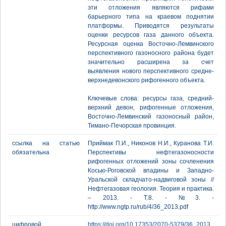
эти отложения являются рифами
барьерного типа на краевом поднятии
платформы. Приводятся результаты
оценки ресурсов газа данного объекта.
Ресурсная оценка Восточно-Лемвинского
перспективного газоносного района будет
значительно расширена за счет
выявления нового перспективного средне-
верхнедевонского рифогенного объекта.
Ключевые слова: ресурсы газа, средний-
верхний девон, рифогенные отложения,
Восточно-Лемвинский газоносный район,
Тимано-Печорская провинция.
ссылка на статью
Приймак П.И., Никонов Н.И., Куранова Т.И.
обязательна
Перспективы нефтегазоносности
рифогенных отложений зоны сочленения
Косью-Роговской впадины и Западно-
Уральской складчато-надвиговой зоны //
Нефтегазовая геология. Теория и практика.
– 2013. - Т.8. - №3. -
http://www.ngtp.ru/rub/4/36_2013.pdf
цифровой
https://doi.org/10.17353/2070-5379/36_2013