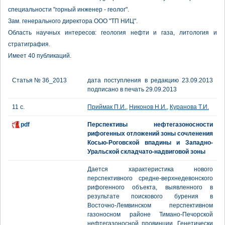
специальности "горный инженер - геолог".
Зам. генерального директора ООО "ТП НИЦ".
Область научных интересов: геология нефти и газа, литология и
стратиграфия.
Имеет 40 публикаций.
Статья № 36_2013
дата поступления в редакцию 23.09.2013
подписано в печать 29.09.2013
11 с.
Приймак П.И.
,
Никонов Н.И.
,
Куранова Т.И.
pdf
Перспективы нефтегазоносности
рифогенных отложений зоны сочленения
Косью-Роговской впадины и Западно-
Уральской складчато-надвиговой зоны
Дается характеристика нового
перспективного средне-верхнедевонского
рифогенного объекта, выявленного в
результате поискового бурения в
Восточно-Лемвинском перспективном
газоносном районе Тимано-Печорской
нефтегазоносной провинции. Генетически