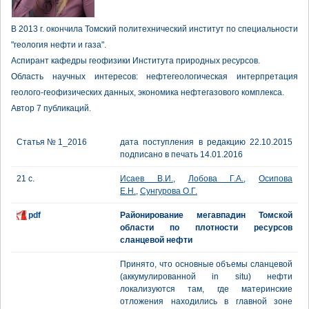
В 2013 г. окончила Томский политехнический институт по специальности
"геология нефти и газа".
Аспирант кафедры геофизики Института природных ресурсов.
Область научных интересов: нефтегеологическая интерпретация
геолого-геофизических данных, экономика нефтегазового комплекса.
Автор 7 публикаций.
Статья № 1_2016
дата поступления в редакцию 22.10.2015
подписано в печать 14.01.2016
21 с.
Исаев В.И.
,
Лобова Г.А.
,
Осипова
Е.Н.
,
Сунгурова О.Г.
pdf
Районирование мегавпадин Томской
области по плотности ресурсов
сланцевой нефти
Принято, что основные объемы сланцевой
(аккумулированной in situ) нефти
локализуются там, где материнские
отложения находились в главной зоне