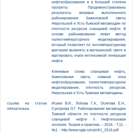
нефтеобразования и в большей степени
прогреты. Продемонстрированы
результаты впервые выполненного
районирования баженовской свиты
Нюрольской и Усть-Тымской мегавпадин по
плотности ресурсов сланцевой нефти. В
основе районирования лежит метод
палеотемпературного моделирования,
который позволяет по геотемпературному
критерию выявлять в материнской свите и
картировать очаги интенсивной генерации
нефти.
Ключевые слова: сланцевая нефть,
баженовская свита, главная зона
нефтеобразования, палеотемпературное
моделирование, плотность ресурсов,
Нюрольская и Усть-Тымская мегавпадины.
ссылка на статью
Исаев В.И., Лобова Г.А., Осипова Е.Н.,
обязательна
Сунгурова О.Г. Районирование мегавпадин
Томской области по плотности ресурсов
сланцевой нефти // Нефтегазовая
геология. Теория и практика. – 2016. - Т.11. -
№1. - http://www.ngtp.ru/rub/4/1_2016.pdf