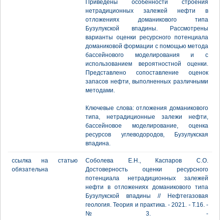
Приведены особенности строения
нетрадиционных залежей нефти в
отложениях доманикового типа
Бузулукской впадины. Рассмотрены
варианты оценки ресурсного потенциала
доманиковой формации с помощью метода
бассейнового моделирования и с
использованием вероятностной оценки.
Представлено сопоставление оценок
запасов нефти, выполненных различными
методами.
Ключевые слова: отложения доманикового
типа, нетрадиционные залежи нефти,
бассейновое моделирование, оценка
ресурсов углеводородов, Бузулукская
впадина.
ссылка на статью
Соболева Е.Н., Каспаров С.О.
обязательна
Достоверность оценки ресурсного
потенциала нетрадиционных залежей
нефти в отложениях доманикового типа
Бузулукской впадины // Нефтегазовая
геология. Теория и практика. - 2021. - Т.16. -
№3. -