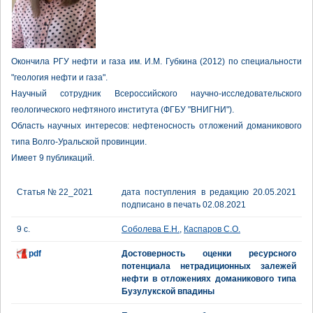
Окончила РГУ нефти и газа им. И.М. Губкина (2012) по специальности
"геология нефти и газа".
Научный сотрудник Всероссийского научно-исследовательского
геологического нефтяного института (ФГБУ "ВНИГНИ").
Область научных интересов: нефтеносность отложений доманикового
типа Волго-Уральской провинции.
Имеет 9 публикаций.
Статья № 22_2021
дата поступления в редакцию 20.05.2021
подписано в печать 02.08.2021
9 с.
Соболева Е.Н.
,
Каспаров С.О.
pdf
Достоверность оценки ресурсного
потенциала нетрадиционных залежей
нефти в отложениях доманикового типа
Бузулукской впадины