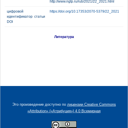
http://www.ngtp.ru/rub/2021/22_2021.html
цифровой
https://doi.org/10.17353/2070-5379/22_2021
идентификатор статьи
DOI
Литература
Это произведение доступно по
лицензии Creative Commons
«Attribution» («Атрибуция») 4.0 Всемирная