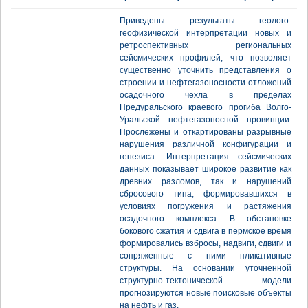
Приведены результаты геолого-
геофизической интерпретации новых и
ретроспективных региональных
сейсмических профилей, что позволяет
существенно уточнить представления о
строении и нефтегазоносности отложений
осадочного чехла в пределах
Предуральского краевого прогиба Волго-
Уральской нефтегазоносной провинции.
Прослежены и откартированы разрывные
нарушения различной конфигурации и
генезиса. Интерпретация сейсмических
данных показывает широкое развитие как
древних разломов, так и нарушений
сбросового типа, формировавшихся в
условиях погружения и растяжения
осадочного комплекса. В обстановке
бокового сжатия и сдвига в пермское время
формировались взбросы, надвиги, сдвиги и
сопряженные с ними пликативные
структуры. На основании уточненной
структурно-тектонической модели
прогнозируются новые поисковые объекты
на нефть и газ.