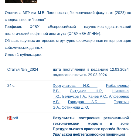
Окончила МГУ им. М.В. Ломоносова, Геологический факультет (2023) по
специальности "геолог".
Геофизик ФГБУ «Всероссийский научно-исследовательский
геологический нефтяной институт» (ФГБУ «ВНИГНИ»).
Область научных интересов: структурно-формационная интерпретация
сейсмических данных.
Имеет 1 публикацию.
Статья № 8_2024
дата поступления в редакцию 12.03.2024
подписано в печать 29.03.2024
24 с.
Фортунатова Н.К.
,
Рыбальченко
В.В.
,
Ситдиков Н.Р.
,
Шишкина
Т.Ю.
,
Белоусов Г.А.
,
Канев А.С.
,
Алференок
А.В.
,
Городков А.Б.
,
Таратын
Э.А.
,
Сотникова Д.Ю.
pdf
Результаты построения региональной
тектонической модели в зоне
Предуральского краевого прогиба Волго-
Уральской нефтегазоносной провинции