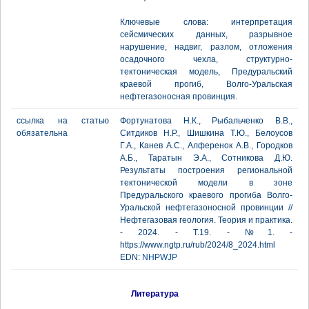
Ключевые слова: интерпретация
сейсмических данных, разрывное
нарушение, надвиг, разлом, отложения
осадочного чехла, структурно-
тектоническая модель, Предуральский
краевой прогиб, Волго-Уральская
нефтегазоносная провинция.
ссылка на статью
Фортунатова Н.К., Рыбальченко В.В.,
обязательна
Ситдиков Н.Р., Шишкина Т.Ю., Белоусов
Г.А., Канев А.С., Алференок А.В., Городков
А.Б., Таратын Э.А., Сотникова Д.Ю.
Результаты построения региональной
тектонической модели в зоне
Предуральского краевого прогиба Волго-
Уральской нефтегазоносной провинции //
Нефтегазовая геология. Теория и практика.
- 2024. - Т.19. - №1. -
https://www.ngtp.ru/rub/2024/8_2024.html
EDN:
NHPWJP
Литература