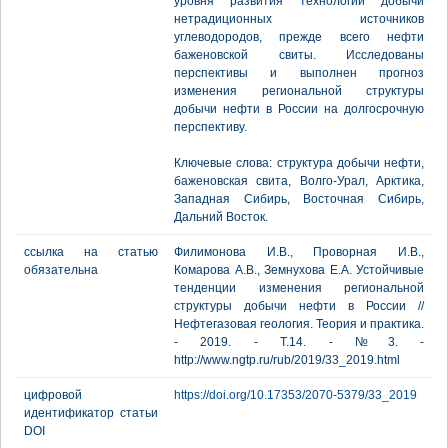
уровня развития технологий добычи
нетрадиционных источников
углеводородов, прежде всего нефти
баженовской свиты. Исследованы
перспективы и выполнен прогноз
изменения региональной структуры
добычи нефти в России на долгосрочную
перспективу.
Ключевые слова: структура добычи нефти,
баженовская свита, Волго-Урал, Арктика,
Западная Сибирь, Восточная Сибирь,
Дальний Восток.
ссылка на статью
Филимонова И.В., Проворная И.В.,
обязательна
Комарова А.В., Земнухова Е.А. Устойчивые
тенденции изменения региональной
структуры добычи нефти в России //
Нефтегазовая геология. Теория и практика.
- 2019. - Т.14. - №3. -
http://www.ngtp.ru/rub/2019/33_2019.html
цифровой
https://doi.org/10.17353/2070-5379/33_2019
идентификатор статьи
DOI