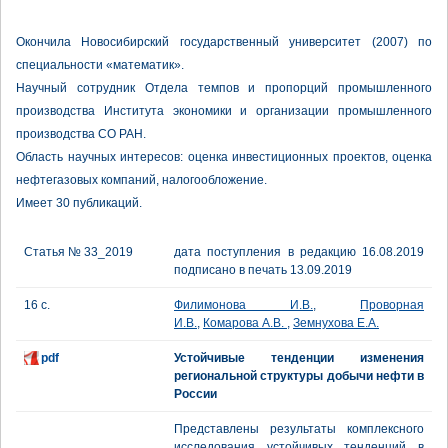
Окончила Новосибирский государственный университет (2007) по
специальности «математик».
Научный сотрудник Отдела темпов и пропорций промышленного
производства Института экономики и организации промышленного
производства СО РАН.
Область научных интересов: оценка инвестиционных проектов, оценка
нефтегазовых компаний, налогообложение.
Имеет 30 публикаций.
Статья № 33_2019
дата поступления в редакцию 16.08.2019
подписано в печать 13.09.2019
16 с.
Филимонова И.В.
,
Проворная
И.В.
,
Комарова А.В.
,
Земнухова Е.А.
pdf
Устойчивые тенденции изменения
региональной структуры добычи нефти в
России
Представлены результаты комплексного
исследования устойчивых тенденций в