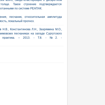
рее всего, свидетельствующие о дискретном
 толще. Такое строение подтверждается
ботанными по системе РЕАПАК.
ения, песчаник, относительная амплитуда
ость, локальный прогноз.
в Н.В., Константинова Л.Н., Захрямина М.О.,
ачимовских песчаниках на западе Сургутского
 и практика. – 2013. - Т.8. - №2. -