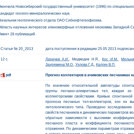
кончила Новосибирский государственный университет (1996) по специальнос
андидат геолого-минералогических наук.
ачальник геологического отдела ОАО Сибнефтегеофизика.
Область научных интересов: клиноморфные отложения неокомма Западной С
меет 28 публикаций.
Статья № 20_2013
дата поступления в редакцию 25.05.2013 подписано
12 с.
Ларичев А.И.
, Медведев Н.Я.,
Кос И.М.
,
Мельни
Захрямина/ М.О.
,
Ухлова Г.Д.
,
Калгин В.П.
pdf
Прогноз коллекторов в ачимовских песчаниках н
По значению относительной амплитуды спонт
группы песчано-алевритовых тел, каждая из
коллекторскими свойствами. Кривые спонтанной
прогноза песчаных тел-коллекторов, зон их 
литологического типа. Проведено исследование 
свойств песчаников и динамических параметров в
обратные зависимости с высокими коэффицие
песчаного пласта и коэффициента песчанист
отражения. По динамическим параметрам отража