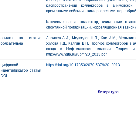
в северо-восточном направлении узкие зоны, ско
распространении коллекторов в ачимовской
временными сейсмическими разрезами, переобра
Ключевые слова: коллектор, ачимовские отлож
спонтанной поляризации, корреляционная зависим
ссылка на статью
Ларичев А.И., Медведев Н.Я., Кос И.М., Мельнико
обязательна
Ухлова Г.Д., Калгин В.П. Прогноз коллекторов в 
свода // Нефтегазовая геология. Теория
http://www.ngtp.ru/rub/4/20_2013.pdf
цифровой
https://doi.org/10.17353/2070-5379/20_2013
идентификатор статьи
DOI
Литература