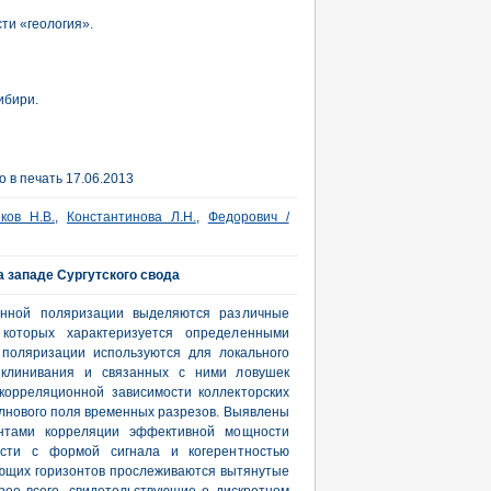
ти «геология».
ибири.
 в печать 17.06.2013
ков Н.В.
,
Константинова Л.Н.
,
Федорович /
а западе Сургутского свода
анной поляризации выделяются различные
 которых характеризуется определенными
 поляризации используются для локального
выклинивания и связанных с ними ловушек
корреляционной зависимости коллекторских
олнового поля временных разрезов. Выявлены
нтами корреляции эффективной мощности
ости с формой сигнала и когерентностью
ющих горизонтов прослеживаются вытянутые