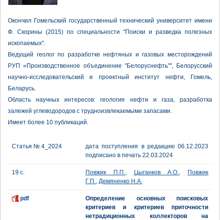
Окончил Гомельский государственный технический университет имени
Ф. Скорины (2015) по специальности "Поиски и разведка полезных
ископаемых".
Ведущий геолог по разработке нефтяных и газовых месторождений
РУП «Производственное объединение "Белоруснефть"", Белорусский
научно-исследовательский и проектный институт нефти, Гомель,
Беларусь.
Область научных интересов: геология нефти и газа, разработка
залежей углеводородов с трудноизвлекаемыми запасами.
Имеет более 10 публикаций.
Статья № 4_2024
дата поступления в редакцию 06.12.2023
подписано в печать 22.03.2024
19 с.
Повжик П.П.
,
Цыганков А.О.
,
Повжик
Г.П.
,
Демяненко Н.А.
pdf
Определение основных поисковых
критериев и критериев приточности
нетрадиционных коллекторов на