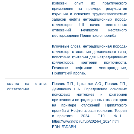
изложен опыт их практического
применения на примере результатов
изучения и освоения трудноизвлекаемых
запасов нефти нетрадиционных пород-
коллекторов I-III пачек межсолевых
отложений Речицкого нефтяного
месторождения Припятского прогиба.
Ключевые слова: нетрадиционная порода-
коллектор, отложения доманикового типа,
поисковые критерии для нетрадиционных
коллекторов, критерии приточности,
Речицкое нефтяное месторождение,
Припятский прогиб.
ссылка на статью
Повжик П.П., Цыганков А.О., Повжик Г.П.,
обязательна
Демяненко Н.А. Определение основных
поисковых критериев и критериев
приточности нетрадиционных коллекторов
на примере отложений Припятского
прогиба // Нефтегазовая геология. Теория
и практика. - 2024. - Т.19. - №1. -
https://www.ngtp.ru/rub/2024/4_2024.html
EDN:
FADABH