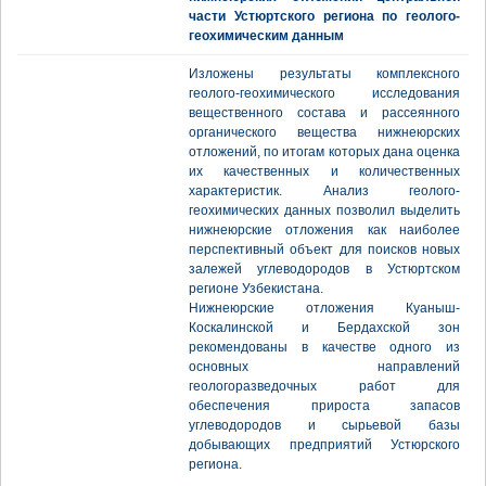
части Устюртского региона по геолого-
геохимическим данным
Изложены результаты комплексного
геолого-геохимического исследования
вещественного состава и рассеянного
органического вещества нижнеюрских
отложений, по итогам которых дана оценка
их качественных и количественных
характеристик. Анализ геолого-
геохимических данных позволил выделить
нижнеюрские отложения как наиболее
перспективный объект для поисков новых
залежей углеводородов в Устюртском
регионе Узбекистана.
Нижнеюрские отложения Куаныш-
Коскалинской и Бердахской зон
рекомендованы в качестве одного из
основных направлений
геологоразведочных работ для
обеспечения прироста запасов
углеводородов и сырьевой базы
добывающих предприятий Устюрского
региона.