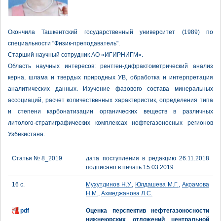
Окончила Ташкентский государственный университет (1989) по
специальности "Физик-преподаватель".
Старший научный сотрудник АО «ИГИРНИГМ».
Область научных интересов: рентген-дифрактометрический анализ
керна, шлама и твердых природных УВ, обработка и интерпретация
аналитических данных. Изучение фазового состава минеральных
ассоциаций, расчет количественных характеристик, определения типа
и степени карбонатизации органических веществ в различных
литолого-стратиграфических комплексах нефтегазоносных регионов
Узбекистана.
Статья № 8_2019
дата поступления в редакцию 26.11.2018
подписано в печать 15.03.2019
16 с.
Мухутдинов Н.У.
,
Юлдашева М.Г.
,
Акрамова
Н.М.
,
Ахмеджанова Л.С.
pdf
Оценка перспектив нефтегазоносности
нижнеюрских отложений центральной