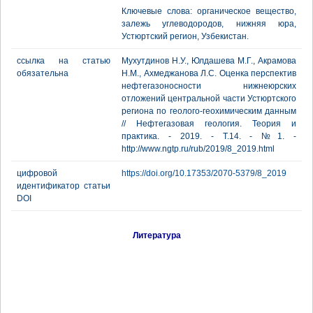
Ключевые слова: органическое вещество,
залежь углеводородов, нижняя юра,
Устюртский регион, Узбекистан.
ссылка на статью
Мухутдинов Н.У., Юлдашева М.Г., Акрамова
обязательна
Н.М., Ахмеджанова Л.С. Оценка перспектив
нефтегазоносности нижнеюрских
отложений центральной части Устюртского
региона по геолого-геохимическим данным
// Нефтегазовая геология. Теория и
практика. - 2019. - Т.14. - №1. -
http://www.ngtp.ru/rub/2019/8_2019.html
цифровой
https://doi.org/10.17353/2070-5379/8_2019
идентификатор статьи
DOI
Литература