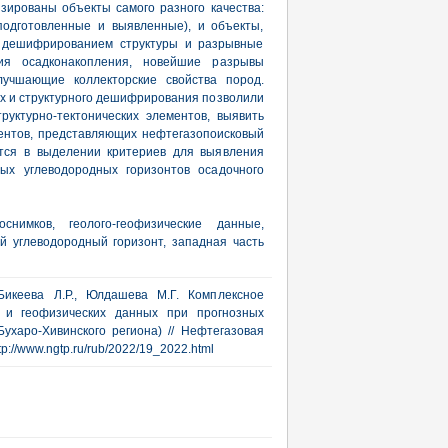
зированы объекты самого разного качества:
подготовленные и выявленные), и объекты,
е дешифрированием структуры и разрывные
ия осадконакопления, новейшие разрывы
лучшающие коллекторские свойства пород.
х и структурного дешифрирования позволили
руктурно-тектонических элементов, выявить
ентов, представляющих нефтегазопоисковый
ется в выделении критериев для выявления
ных углеводородных горизонтов осадочного
нимков, геолого-геофизические данные,
й углеводородный горизонт, западная часть
 Бикеева Л.Р., Юлдашева М.Г. Комплексное
к и геофизических данных при прогнозных
ухаро-Хивинского региона) // Нефтегазовая
ttp://www.ngtp.ru/rub/2022/19_2022.html