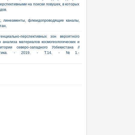
ерспективными на поиски ловушек, в которых
дов.
к, линеаменты, флюидопроводящие каналы,
тан.
енциально-перспективных зон вероятного
о анализа материалов космогеологических и
итории северо-западного Узбекистана //
рактика. - 2019. - Т.14. - №1.-