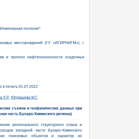
"Инженерная геология".
азовых месторождений (ГУ «ИГИРНИГМ»), г.
тив и прогноз нефтегазоносности осадочных
 в печать 01.07.2022
а Л.Р.
,
Юлдашева М.Г.
еских съемок и геофизических данных при
ная часть Бухаро-Хивинского региона)
ению регионального структурного плана и
дородов западной части Бухаро-Хивинского
ния поисковых объектов и характер их