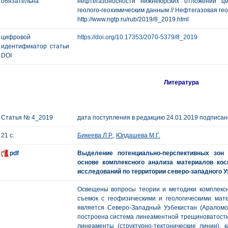
обязательна
нефтегазоносности нижнеюрских отложений це
геолого-геохимическим данным // Нефтегазовая геолог
http://www.ngtp.ru/rub/2019/8_2019.html
цифровой
https://doi.org/10.17353/2070-5379/8_2019
идентификатор статьи
DOI
Литература
Статья № 4_2019
дата поступления в редакцию 24.01.2019 подписано
21 с.
Бикеева Л.Р.
,
Юлдашева М.Г.
pdf
Выделение потенциально-перспективных зон 
основе комплексного анализа материалов кос
исследований по территории северо-западного У
Освещены вопросы теории и методики комплексн
съемок с геофизическими и геологическими ма
является Северо-Западный Узбекистан (Араломо
построена система линеаментной трещиноватости.
линеаменты (структурно-тектонические линии),