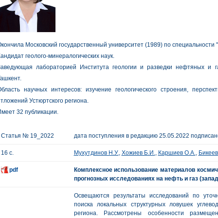
кончила Московский государственный университет (1989) по специальности 
андидат геолого-минералогических наук.
Заведующая лабораторией Института геологии и разведки нефтяных и г
ашкент.
Область научных интересов: изучение геологического строения, перспек
тложений Устюртского региона.
меет 32 публикации.
Статья № 19_2022
дата поступления в редакцию 25.05.2022 подписано
16 с.
Мухутдинов Н.У.
,
Хожиев Б.И.
,
Каршиев О.А.
,
Бикеев
pdf
Комплексное использование материалов космич
прогнозных исследованиях на нефть и газ (запад
Освещаются результаты исследований по уточн
поиска локальных структурных ловушек углево
региона. Рассмотрены особенности размеще