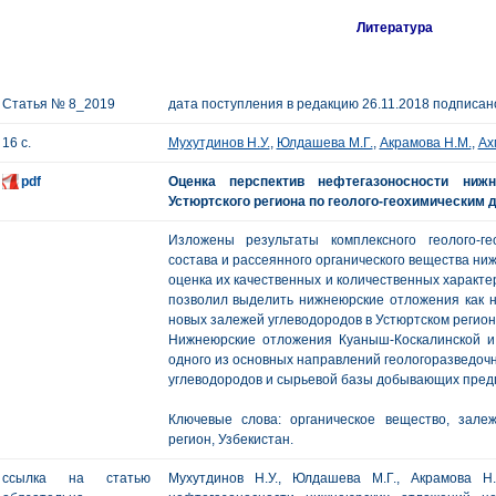
Литература
Статья № 8_2019
дата поступления в редакцию 26.11.2018 подписано
16 с.
Мухутдинов Н.У.
,
Юлдашева М.Г.
,
Акрамова Н.М.
,
Ах
pdf
Оценка перспектив нефтегазоносности ниж
Устюртского региона по геолого-геохимическим
Изложены результаты комплексного геолого-ге
состава и рассеянного органического вещества ни
оценка их качественных и количественных характе
позволил выделить нижнеюрские отложения как н
новых залежей углеводородов в Устюртском регион
Нижнеюрские отложения Куаныш-Коскалинской и
одного из основных направлений геологоразведоч
углеводородов и сырьевой базы добывающих предп
Ключевые слова: органическое вещество, зале
регион, Узбекистан.
ссылка на статью
Мухутдинов Н.У., Юлдашева М.Г., Акрамова Н