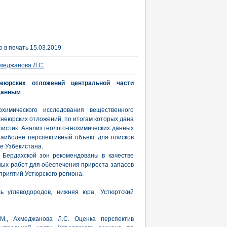
 в печать 15.03.2019
меджанова Л.С.
неюрских отложений центральной части
 данным
охимического исследования вещественного
жнеюрских отложений, по итогам которых дана
ристик. Анализ геолого-геохимических данных
аиболее перспективный объект для поисков
е Узбекистана.
 Бердахской зон рекомендованы в качестве
ных работ для обеспечения прироста запасов
риятий Устюрского региона.
жь углеводородов, нижняя юра, Устюртский
.М., Ахмеджанова Л.С. Оценка перспектив