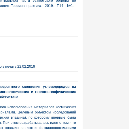
нтральной части Устюртского региона по
ия. Теория и практика. - 2019. - Т.14. - №1. -
 в печать 22.02.2019
вероятного скопления углеводородов на
могеологических и геолого-геофизических
збекистана
ого использования материалов космических
териалами. Целевым объектом исследований
рская впадина), по которому впервые была
 При этом разрабатывалась идея о том, что
 как правило, являются флюидопроводящими