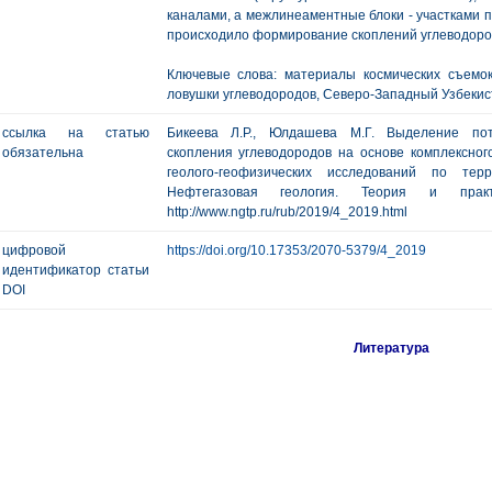
каналами, а межлинеаментные блоки - участками п
происходило формирование скоплений углеводоро
Ключевые слова: материалы космических съемо
ловушки углеводородов, Северо-Западный Узбекис
ссылка на статью
Бикеева Л.Р., Юлдашева М.Г. Выделение пот
обязательна
скопления углеводородов на основе комплексног
геолого-геофизических исследований по терр
Нефтегазовая геология. Теория и п
http://www.ngtp.ru/rub/2019/4_2019.html
цифровой
https://doi.org/10.17353/2070-5379/4_2019
идентификатор статьи
DOI
Литература