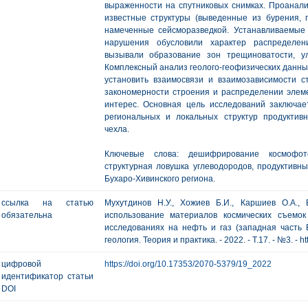
выраженности на спутниковых снимках. Проанали
известные структуры (выведенные из бурения, 
намеченные сейсморазведкой. Устанавливаемы
нарушения обусловили характер распределен
вызывали образование зон трещиноватости, у
Комплексный анализ геолого-геофизических данны
установить взаимосвязи и взаимозависимости ст
закономерности строения и распределении элем
интерес. Основная цель исследований заключа
региональных и локальных структур продуктив
чехла.
Ключевые слова: дешифрирование космофотос
структурная ловушка углеводородов, продуктивны
Бухаро-Хивинского региона.
ссылка на статью
Мухутдинов Н.У., Хожиев Б.И., Каршиев О.А.,
обязательна
использование материалов космических съемо
исследованиях на нефть и газ (западная часть Б
геология. Теория и практика. - 2022. - Т.17. - №3. - h
цифровой
https://doi.org/10.17353/2070-5379/19_2022
идентификатор статьи
DOI