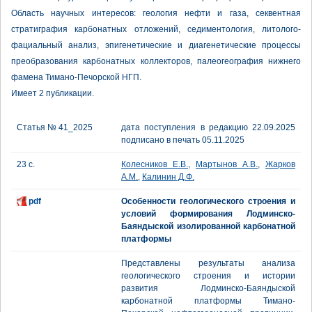
Область научных интересов: геология нефти и газа, секвентная
стратиграфия карбонатных отложений, седиментология, литолого-
фациальный анализ, эпигенетические и диагенетические процессы
преобразования карбонатных коллекторов, палеогеография нижнего
фамена Тимано-Печорской НГП.
Имеет 2 публикации.
Статья № 41_2025
дата поступления в редакцию 22.09.2025
подписано в печать 05.11.2025
23 с.
Колесников Е.В.
,
Мартынов А.В.
,
Жарков
А.М.
,
Калинин Д.Ф.
pdf
Особенности геологического строения и
условий формирования Лодминско-
Баяндыской изолированной карбонатной
платформы
Представлены результаты анализа
геологического строения и истории
развития Лодминско-Баяндыской
карбонатной платформы Тимано-