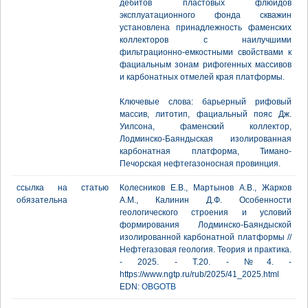
дебитов пластовых флюидов
эксплуатационного фонда скважин
установлена принадлежность фаменских
коллекторов с наилучшими
фильтрационно-емкостными свойствами к
фациальным зонам рифогенных массивов
и карбонатных отмелей края платформы.
Ключевые слова: барьерный рифовый
массив, литотип, фациальный пояс Дж.
Уилсона, фаменский коллектор,
Лодминско-Баяндыская изолированная
карбонатная платформа, Тимано-
Печорская нефтегазоносная провинция.
ссылка на статью
Колесников Е.В., Мартынов А.В., Жарков
обязательна
А.М., Калинин Д.Ф. Особенности
геологического строения и условий
формирования Лодминско-Баяндыской
изолированной карбонатной платформы //
Нефтегазовая геология. Теория и практика.
- 2025. - Т.20. - №4. -
https://www.ngtp.ru/rub/2025/41_2025.html
EDN:
OBGOTB