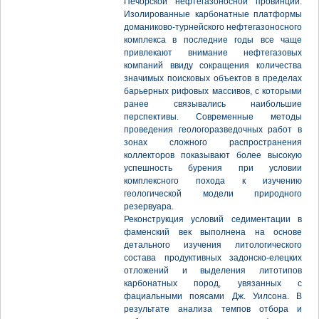
Печорской нефтегазоносной провинции.
Изолированные карбонатные платформы
доманиково-турнейского нефтегазоносного
комплекса в последние годы все чаще
привлекают внимание нефтегазовых
компаний ввиду сокращения количества
значимых поисковых объектов в пределах
барьерных рифовых массивов, с которыми
ранее связывались наибольшие
перспективы. Современные методы
проведения геологоразведочных работ в
зонах сложного распространения
коллекторов показывают более высокую
успешность бурения при условии
комплексного похода к изучению
геологической модели природного
резервуара.
Реконструкция условий седиментации в
фаменский век выполнена на основе
детального изучения литологического
состава продуктивных задонско-елецких
отложений и выделения литотипов
карбонатных пород, увязанных с
фациальными поясами Дж. Уилсона. В
результате анализа темпов отбора и