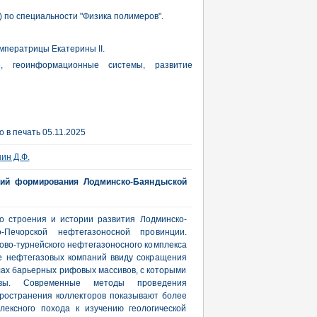
) по специальности "Физика полимеров".
мператрицы Екатерины II.
е, геоинформационные системы, развитие
 в печать 05.11.2025
ин Д.Ф.
овий формирования Лодминско-Баяндыской
о строения и истории развития Лодминско-
Печорской нефтегазоносной провинции.
о-турнейского нефтегазоносного комплекса
е нефтегазовых компаний ввиду сокращения
лах барьерных рифовых массивов, с которыми
ивы. Современные методы проведения
пространения коллекторов показывают более
лексного похода к изучению геологической