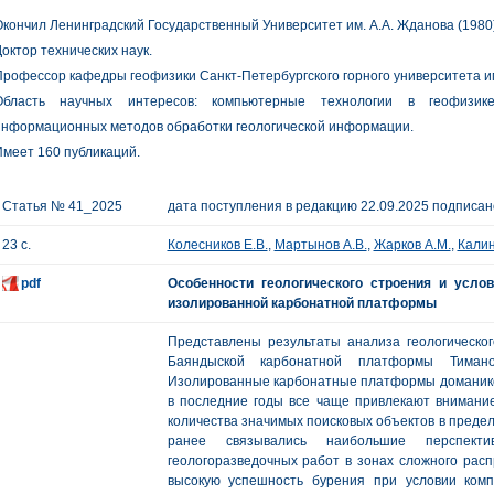
кончил Ленинградский Государственный Университет им. А.А. Жданова (1980
октор технических наук.
рофессор кафедры геофизики Санкт-Петербургского горного университета и
Область научных интересов: компьютерные технологии в геофизик
информационных методов обработки геологической информации.
меет 160 публикаций.
Статья № 41_2025
дата поступления в редакцию 22.09.2025 подписано
23 с.
Колесников Е.В.
,
Мартынов А.В.
,
Жарков А.М.
,
Калин
pdf
Особенности геологического строения и усл
изолированной карбонатной платформы
Представлены результаты анализа геологическог
Баяндыской карбонатной платформы Тимано-
Изолированные карбонатные платформы домаников
в последние годы все чаще привлекают внимани
количества значимых поисковых объектов в преде
ранее связывались наибольшие перспект
геологоразведочных работ в зонах сложного рас
высокую успешность бурения при условии комп