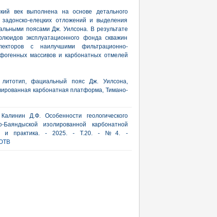
ский век выполнена на основе детального
х задонско-елецких отложений и выделения
альными поясами Дж. Уилсона. В результате
флюидов эксплуатационного фонда скважин
лекторов с наилучшими фильтрационно-
фогенных массивов и карбонатных отмелей
 литотип, фациальный пояс Дж. Уилсона,
лированная карбонатная платформа, Тимано-
 Калинин Д.Ф. Особенности геологического
-Баяндыской изолированной карбонатной
я и практика. - 2025. - Т.20. - №4. -
OTB