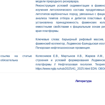
модели природного резервуара.
Реконструкция условий седиментации в фамен
изучения литологического состава продуктивны
литотипов карбонатных пород, увязанных с фаци
анализа темпов отбора и дебитов пластовых 
установлена принадлежность фаменских кол
емкостными свойствами к фациальным зонам ри
края платформы.
Ключевые слова: барьерный рифовый массив,
фаменский коллектор, Лодминско-Баяндыская изо
Печорская нефтегазоносная провинция.
ссылка на статью
Колесников Е.В., Мартынов А.В., Жарков А.М.,
обязательна
строения и условий формирования Лодминско
платформы // Нефтегазовая геология. Теори
https://www.ngtp.ru/rub/2025/41_2025.html EDN:
OBG
Литература