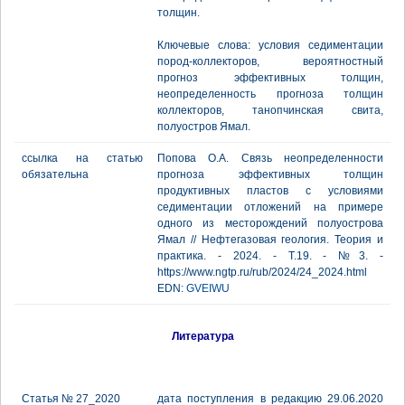
толщин.
Ключевые слова: условия седиментации
пород-коллекторов, вероятностный
прогноз эффективных толщин,
неопределенность прогноза толщин
коллекторов, танопчинская свита,
полуостров Ямал.
ссылка на статью
Попова О.А. Связь неопределенности
обязательна
прогноза эффективных толщин
продуктивных пластов с условиями
седиментации отложений на примере
одного из месторождений полуострова
Ямал // Нефтегазовая геология. Теория и
практика. - 2024. - Т.19. - №3. -
https://www.ngtp.ru/rub/2024/24_2024.html
EDN:
GVEIWU
Литература
Статья № 27_2020
дата поступления в редакцию 29.06.2020