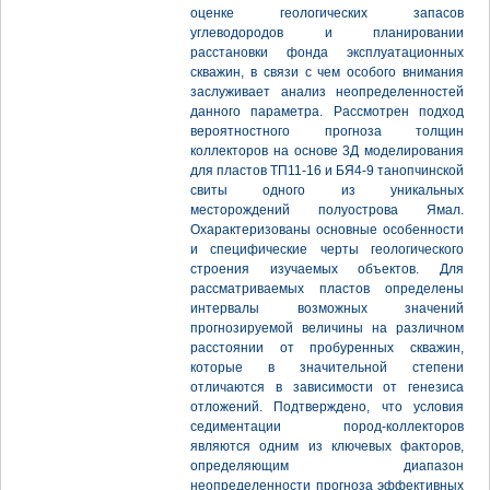
оценке геологических запасов
углеводородов и планировании
расстановки фонда эксплуатационных
скважин, в связи с чем особого внимания
заслуживает анализ неопределенностей
данного параметра. Рассмотрен подход
вероятностного прогноза толщин
коллекторов на основе 3Д моделирования
для пластов ТП11-16 и БЯ4-9 танопчинской
свиты одного из уникальных
месторождений полуострова Ямал.
Охарактеризованы основные особенности
и специфические черты геологического
строения изучаемых объектов. Для
рассматриваемых пластов определены
интервалы возможных значений
прогнозируемой величины на различном
расстоянии от пробуренных скважин,
которые в значительной степени
отличаются в зависимости от генезиса
отложений. Подтверждено, что условия
седиментации пород-коллекторов
являются одним из ключевых факторов,
определяющим диапазон
неопределенности прогноза эффективных