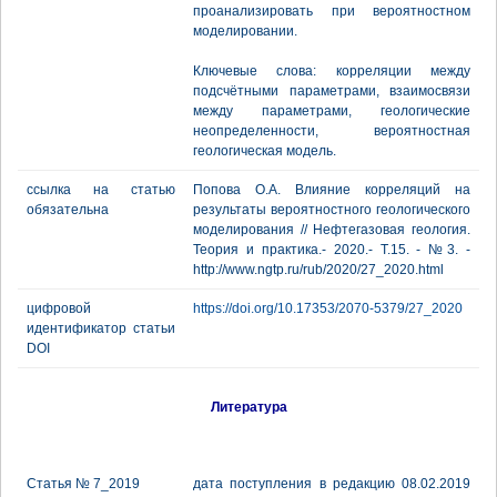
проанализировать при вероятностном
моделировании.
Ключевые слова: корреляции между
подсчётными параметрами, взаимосвязи
между параметрами, геологические
неопределенности, вероятностная
геологическая модель.
ссылка на статью
Попова О.А. Влияние корреляций на
обязательна
результаты вероятностного геологического
моделирования // Нефтегазовая геология.
Теория и практика.- 2020.- Т.15. - №3. -
http://www.ngtp.ru/rub/2020/27_2020.html
цифровой
https://doi.org/10.17353/2070-5379/27_2020
идентификатор статьи
DOI
Литература
Статья № 7_2019
дата поступления в редакцию 08.02.2019