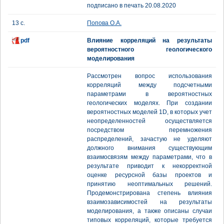
подписано в печать 20.08.2020
13 с.
Попова О.А.
pdf
Влияние корреляций на результаты
вероятностного геологического
моделирования
Рассмотрен вопрос использования
корреляций между подсчетными
параметрами в вероятностных
геологических моделях. При создании
вероятностных моделей 1D, в которых учет
неопределенностей осуществляется
посредством перемножения
распределений, зачастую не уделяют
должного внимания существующим
взаимосвязям между параметрами, что в
результате приводит к некорректной
оценке ресурсной базы проектов и
принятию неоптимальных решений.
Продемонстрирована степень влияния
взаимозависимостей на результаты
моделирования, а также описаны случаи
типовых корреляций, которые требуется