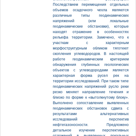
Последствием перемещения отдельных
объемов осадочного чехла являются
различные типы геодинамических
напряжений (или локальные
геодинамические обстановки), которые
находят отражение в особенностях
рельефа территории. Замечено, что к
участкам с характерным
морфоструктурным обликом тяготеют
скопления углеводородов. В настоящей
работе геодинамическим критерием
обнаружения глубинных геологических
объектов с углеводородами является
характерная форма русел рек на
территории исследований. При таком типе
геодинамических напряжений русло реки
резко меняет направление течения и
близко по форме к «вытолкнутому блоку».
Выполнено сопоставление выявленных
геодинамических обстановок сдвига с
результатами альтернативных
исследований перспектив
нефтегазоносности. Предложено
детальное изучение перспективных
отложений в выявленных локальных