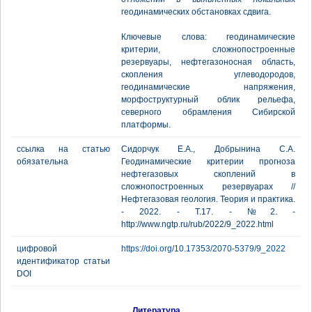
геодинамических обстановках сдвига.
Ключевые слова: геодинамические
критерии, сложнопостроенные
резервуары, нефтегазоносная область,
скопления углеводородов,
геодинамические напряжения,
морфоструктурный облик рельефа,
северного обрамления Сибирской
платформы.
ссылка на статью
Сидорчук Е.А., Добрынина С.А.
обязательна
Геодинамические критерии прогноза
нефтегазовых скоплений в
сложнопостроенных резервуарах //
Нефтегазовая геология. Теория и практика.
- 2022. - Т.17. - №2. -
http://www.ngtp.ru/rub/2022/9_2022.html
цифровой
https://doi.org/10.17353/2070-5379/9_2022
идентификатор статьи
DOI
Литература