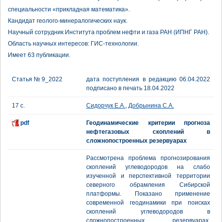
специальности «прикладная математика».
Кандидат геолого-минералогических наук.
Научный сотрудник Института проблем нефти и газа РАН (ИПНГ РАН).
Область научных интересов: ГИС-технологии.
Имеет 63 публикации.
Статья № 9_2022
дата поступления в редакцию 06.04.2022
подписано в печать 18.04.2022
17 с.
Сидорчук Е.А.
,
Добрынина С.А.
pdf
Геодинамические критерии прогноза
нефтегазовых скоплений в
сложнопостроенных резервуарах
Рассмотрена проблема прогнозирования
скоплений углеводородов на слабо
изученной и перспективной территории
северного обрамления Сибирской
платформы. Показано применение
современной геодинамики при поисках
скоплений углеводородов в
сложнопостроенных резервуарах.