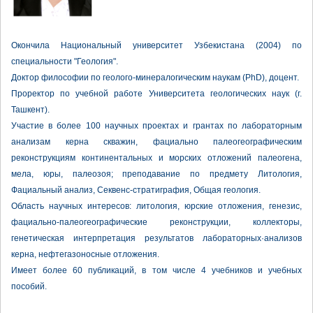
Окончила Национальный университет Узбекистана (2004) по
специальности "Геология".
Доктор философии по геолого-минералогическим наукам (PhD), доцент.
Проректор по учебной работе Университета геологических наук (г.
Ташкент).
Участие в более 100 научных проектах и грантах по лабораторным
анализам керна скважин, фациально­ палеогеографическим
реконструкциям континентальных и морских отложений палеогена,
мела, юры, палеозоя; преподавание по предмету Литология,
Фациальный анализ, Секвенс­-стратиграфия, Общая геология.
Область научных интересов: литология, юрские отложения, генезис,
фациально­-палеогеографические реконструкции, коллекторы,
генетическая интерпретация результатов лабораторных·анализов
керна, нефтегазоносные отложения.
Имеет более 60 публикаций, в том числе 4 учебников и учебных
пособий.