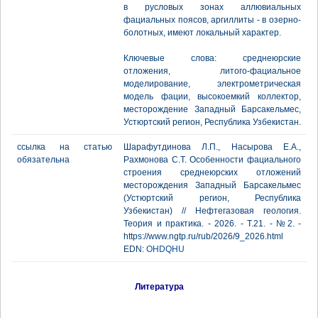
в русловых зонах аллювиальных
фациальных поясов, аргиллиты - в озерно-
болотных, имеют локальный характер.
Ключевые слова: среднеюрские
отложения, литого-фациальное
моделирование, электрометрическая
модель фации, высокоемкий коллектор,
месторождение Западный Барсакельмес,
Устюртский регион, Республика Узбекистан.
ссылка на статью
Шарафутдинова Л.П., Насырова Е.А.,
обязательна
Рахмонова С.Т. Особенности фациального
строения среднеюрских отложений
месторождения Западный Барсакельмес
(Устюртский регион, Республика
Узбекистан) // Нефтегазовая геология.
Теория и практика. - 2026. - Т.21. - №2. -
https://www.ngtp.ru/rub/2026/9_2026.html
EDN:
OHDQHU
Литература