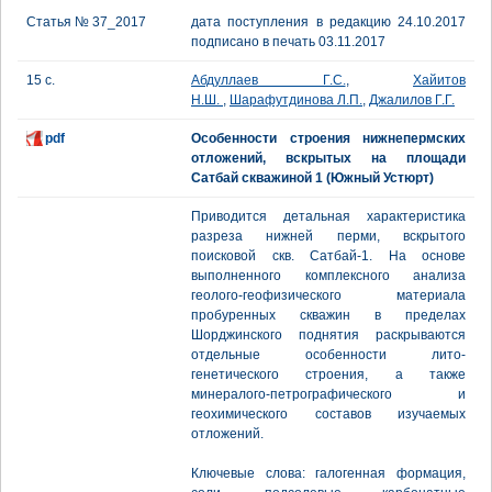
Статья № 37_2017
дата поступления в редакцию 24.10.2017
подписано в печать 03.11.2017
15 с.
Абдуллаев Г.С.
,
Хайитов
Н.Ш.
,
Шарафутдинова Л.П.
,
Джалилов Г.Г.
pdf
Особенности строения нижнепермских
отложений, вскрытых на площади
Сатбай скважиной 1 (Южный Устюрт)
Приводится детальная характеристика
разреза нижней перми, вскрытого
поисковой скв. Сатбай-1. На основе
выполненного комплексного анализа
геолого-геофизического материала
пробуренных скважин в пределах
Шорджинского поднятия раскрываются
отдельные особенности лито-
генетического строения, а также
минералого-петрографического и
геохимического составов изучаемых
отложений.
Ключевые слова: галогенная формация,