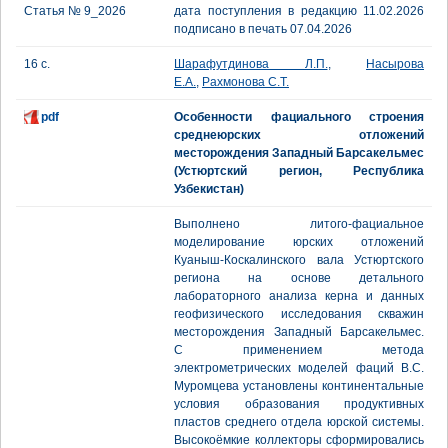
Статья № 9_2026
дата поступления в редакцию 11.02.2026
подписано в печать 07.04.2026
16 с.
Шарафутдинова Л.П.
,
Насырова
Е.А.
,
Рахмонова С.Т.
pdf
Особенности фациального строения
среднеюрских отложений
месторождения Западный Барсакельмес
(Устюртский регион, Республика
Узбекистан)
Выполнено литого-фациальное
моделирование юрских отложений
Куаныш-Коскалинского вала Устюртского
региона на основе детального
лабораторного анализа керна и данных
геофизического исследования скважин
месторождения Западный Барсакельмес.
С применением метода
электрометрических моделей фаций В.С.
Муромцева установлены континентальные
условия образования продуктивных
пластов среднего отдела юрской системы.
Высокоёмкие коллекторы сформировались