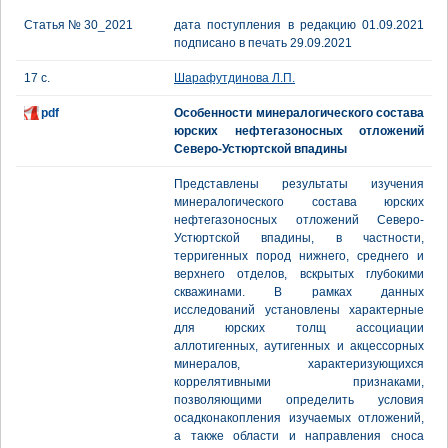
Статья № 30_2021
дата поступления в редакцию 01.09.2021
подписано в печать 29.09.2021
17 с.
Шарафутдинова Л.П.
pdf
Особенности минералогического состава
юрских нефтегазоносных отложений
Северо-Устюртской впадины
Представлены результаты изучения
минералогического состава юрских
нефтегазоносных отложений Северо-
Устюртской впадины, в частности,
терригенных пород нижнего, среднего и
верхнего отделов, вскрытых глубокими
скважинами. В рамках данных
исследований установлены характерные
для юрских толщ ассоциации
аллотигенных, аутигенных и акцессорных
минералов, характеризующихся
коррелятивными признаками,
позволяющими определить условия
осадконакопления изучаемых отложений,
а также области и направления сноса