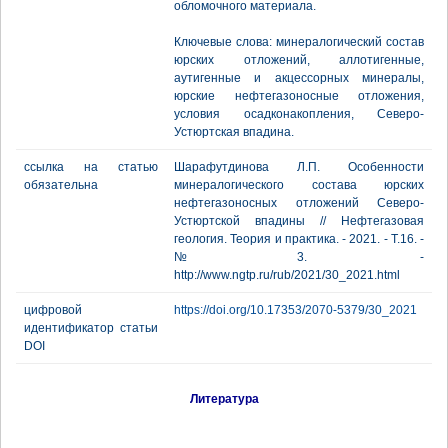
обломочного материала.
Ключевые слова: минералогический состав
юрских отложений, аллотигенные,
аутигенные и акцессорных минералы,
юрские нефтегазоносные отложения,
условия осадконакопления, Северо-
Устюртская впадина.
ссылка на статью
Шарафутдинова Л.П. Особенности
обязательна
минералогического состава юрских
нефтегазоносных отложений Северо-
Устюртской впадины // Нефтегазовая
геология. Теория и практика. - 2021. - Т.16. -
№3. -
http://www.ngtp.ru/rub/2021/30_2021.html
цифровой
https://doi.org/10.17353/2070-5379/30_2021
идентификатор статьи
DOI
Литература