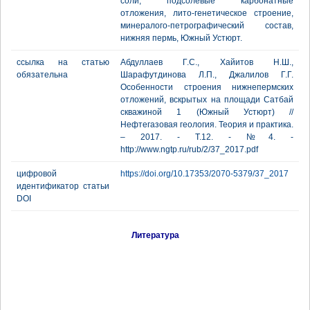
соли, подсолевые карбонатные
отложения, лито-генетическое строение,
минералого-петрографический состав,
нижняя пермь, Южный Устюрт.
ссылка на статью
Абдуллаев Г.С., Хайитов Н.Ш.,
обязательна
Шарафутдинова Л.П., Джалилов Г.Г.
Особенности строения нижнепермских
отложений, вскрытых на площади Сатбай
скважиной 1 (Южный Устюрт) //
Нефтегазовая геология. Теория и практика.
– 2017. - Т.12. - №4. -
http://www.ngtp.ru/rub/2/37_2017.pdf
цифровой
https://doi.org/10.17353/2070-5379/37_2017
идентификатор статьи
DOI
Литература