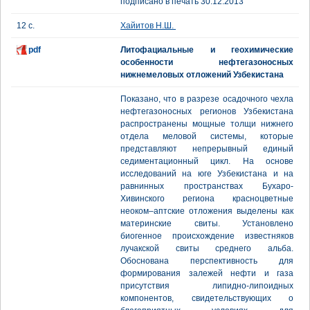
подписано в печать 30.12.2013
12 с.
Хайитов Н.Ш.
pdf
Литофациальные и геохимические
особенности нефтегазоносных
нижнемеловых отложений Узбекистана
Показано, что в разрезе осадочного чехла
нефтегазоносных регионов Узбекистана
распространены мощные толщи нижнего
отдела меловой системы, которые
представляют непрерывный единый
седиментационный цикл. На основе
исследований на юге Узбекистана и на
равнинных пространствах Бухаро-
Хивинского региона красноцветные
неоком–аптские отложения выделены как
материнские свиты. Установлено
биогенное происхождение известняков
лучакской свиты среднего альба.
Обоснована перспективность для
формирования залежей нефти и газа
присутствия липидно-липоидных
компонентов, свидетельствующих о