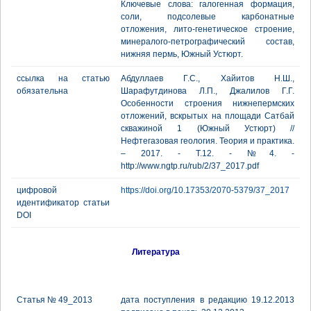
Ключевые слова: галогенная формация,
соли, подсолевые карбонатные
отложения, лито-генетическое строение,
минералого-петрографический состав,
нижняя пермь, Южный Устюрт.
ссылка на статью
Абдуллаев Г.С., Хайитов Н.Ш.,
обязательна
Шарафутдинова Л.П., Джалилов Г.Г.
Особенности строения нижнепермских
отложений, вскрытых на площади Сатбай
скважиной 1 (Южный Устюрт) //
Нефтегазовая геология. Теория и практика.
– 2017. - Т.12. - №4. -
http://www.ngtp.ru/rub/2/37_2017.pdf
цифровой
https://doi.org/10.17353/2070-5379/37_2017
идентификатор статьи
DOI
Литература
Статья № 49_2013
дата поступления в редакцию 19.12.2013