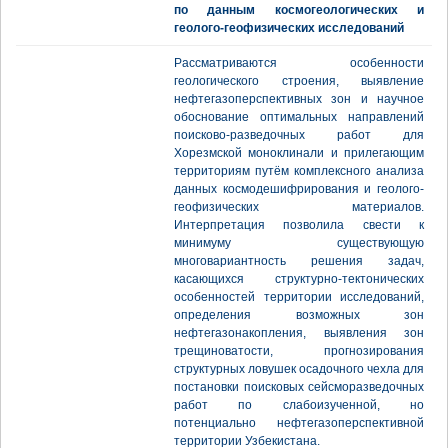
по данным космогеологических и
геолого-геофизических исследований
Рассматриваются особенности
геологического строения, выявление
нефтегазоперспективных зон и научное
обоснование оптимальных направлений
поисково-разведочных работ для
Хорезмской моноклинали и прилегающим
территориям путём комплексного анализа
данных космодешифрирования и геолого-
геофизических материалов.
Интерпретация позволила свести к
минимуму существующую
многовариантность решения задач,
касающихся структурно-тектонических
особенностей территории исследований,
определения возможных зон
нефтегазонакопления, выявления зон
трещиноватости, прогнозирования
структурных ловушек осадочного чехла для
постановки поисковых сейсморазведочных
работ по слабоизученной, но
потенциально нефтегазоперспективной
территории Узбекистана.