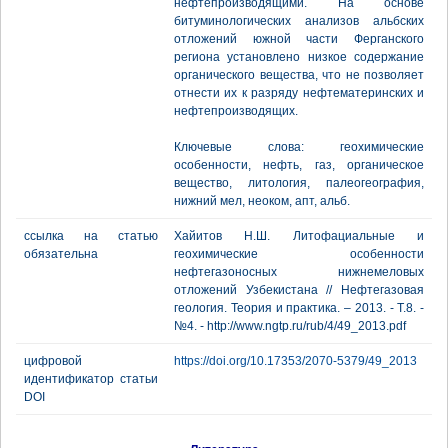
нефтепроизводящими. На основе
битуминологических анализов альбских
отложений южной части Ферганского
региона установлено низкое содержание
органического вещества, что не позволяет
отнести их к разряду нефтематеринских и
нефтепроизводящих.
Ключевые слова: геохимические
особенности, нефть, газ, органическое
вещество, литология, палеогеография,
нижний мел, неоком, апт, альб.
ссылка на статью
Хайитов Н.Ш. Литофациальные и
обязательна
геохимические особенности
нефтегазоносных нижнемеловых
отложений Узбекистана // Нефтегазовая
геология. Теория и практика. – 2013. - Т.8. -
№4. - http://www.ngtp.ru/rub/4/49_2013.pdf
цифровой
https://doi.org/10.17353/2070-5379/49_2013
идентификатор статьи
DOI