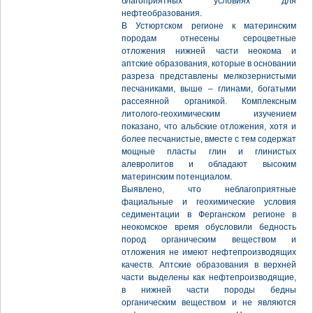
благоприятных условиях для
нефтеобразования.
В Устюртском регионе к материнским
породам отнесены сероцветные
отложения нижней части неокома и
аптские образования, которые в основании
разреза представлены мелкозернистыми
песчаниками, выше – глинами, богатыми
рассеянной органикой. Комплексным
литолого-геохимическим изучением
показано, что альбские отложения, хотя и
более песчанистые, вместе с тем содержат
мощные пласты глин и глинистых
алевролитов и обладают высоким
материнским потенциалом.
Выявлено, что неблагоприятные
фациальные и геохимические условия
седиментации в Ферганском регионе в
неокомское время обусловили бедность
пород органическим веществом и
отложения не имеют нефтепроизводящих
качеств. Аптские образования в верхней
части выделены как нефтепроизводящие,
в нижней части породы бедны
органическим веществом и не являются