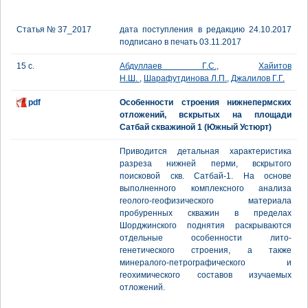
Статья № 37_2017
дата поступления в редакцию 24.10.2017
подписано в печать 03.11.2017
15 с.
Абдуллаев Г.С.
,
Хайитов
Н.Ш.
,
Шарафутдинова Л.П.
,
Джалилов Г.Г.
pdf
Особенности строения нижнепермских
отложений, вскрытых на площади
Сатбай скважиной 1 (Южный Устюрт)
Приводится детальная характеристика
разреза нижней перми, вскрытого
поисковой скв. Сатбай-1. На основе
выполненного комплексного анализа
геолого-геофизического материала
пробуренных скважин в пределах
Шорджинского поднятия раскрываются
отдельные особенности лито-
генетического строения, а также
минералого-петрографического и
геохимического составов изучаемых
отложений.