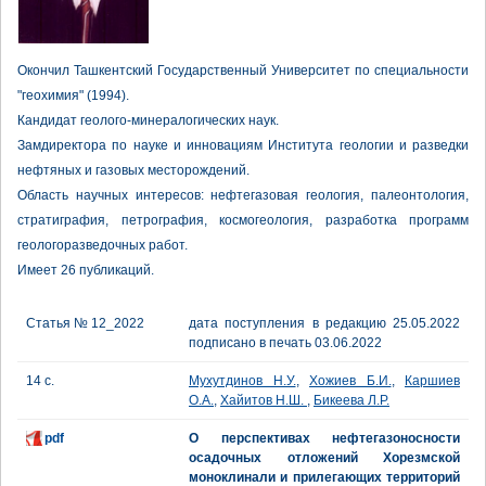
Окончил Ташкентский Государственный Университет по специальности
"геохимия" (1994).
Кандидат геолого-минералогических наук.
Замдиректора по науке и инновациям Института геологии и разведки
нефтяных и газовых месторождений.
Область научных интересов: нефтегазовая геология, палеонтология,
стратиграфия, петрография, космогеология, разработка программ
геологоразведочных работ.
Имеет 26 публикаций.
Статья № 12_2022
дата поступления в редакцию 25.05.2022
подписано в печать 03.06.2022
14 с.
Мухутдинов Н.У.
,
Хожиев Б.И.
,
Каршиев
О.А.
,
Хайитов Н.Ш.
,
Бикеева Л.Р.
pdf
О перспективах нефтегазоносности
осадочных отложений Хорезмской
моноклинали и прилегающих территорий