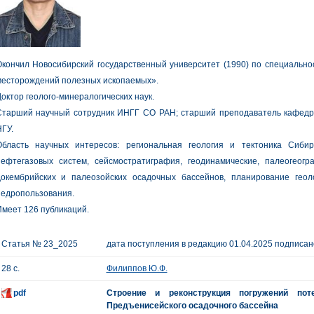
кончил Новосибирский государственный университет (1990) по специальнос
месторождений полезных ископаемых».
октор геолого-минералогических наук.
Старший научный сотрудник ИНГГ СО РАН; старший преподаватель кафедры
ГУ.
Область научных интересов: региональная геология и тектоника Сиби
нефтегазовых систем, сейсмостратиграфия, геодинамические, палеогеогр
докембрийских и палеозойских осадочных бассейнов, планирование геол
недропользования.
меет 126 публикаций.
Статья № 23_2025
дата поступления в редакцию 01.04.2025 подписано
28 с.
Филиппов Ю.Ф.
pdf
Строение и реконструкция погружений пот
Предъенисейского осадочного бассейна