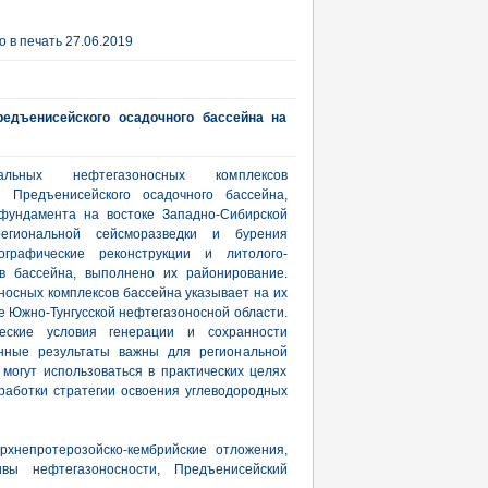
 в печать 27.06.2019
едъенисейского осадочного бассейна на
льных нефтегазоносных комплексов
й Предъенисейского осадочного бассейна,
 фундамента на востоке Западно-Сибирской
гиональной сейсморазведки и бурения
ографические реконструкции и литолого-
в бассейна, выполнено их районирование.
осных комплексов бассейна указывает на их
е Южно-Тунгусской нефтегазоносной области.
ческие условия генерации и сохранности
енные результаты важны для региональной
могут использоваться в практических целях
работки стратегии освоения углеводородных
рхнепротерозойско-кембрийские отложения,
тивы нефтегазоносности, Предъенисейский