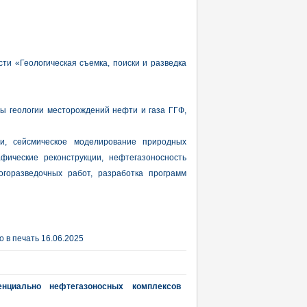
ти «Геологическая съемка, поиски и разведка
 геологии месторождений нефти и газа ГГФ,
ри, сейсмическое моделирование природных
афические реконструкции, нефтегазоносность
огоразведочных работ, разработка программ
 в печать 16.06.2025
енциально нефтегазоносных комплексов