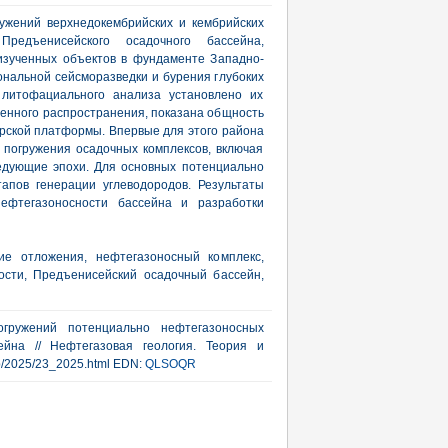
ужений верхнедокембрийских и кембрийских
Предъенисейского осадочного бассейна,
изученных объектов в фундаменте Западно-
нальной сейсморазведки и бурения глубоких
и литофациального анализа установлено их
енного распространения, показана общность
рской платформы. Впервые для этого района
погружения осадочных комплексов, включая
едующие эпохи. Для основных потенциально
апов генерации углеводородов. Результаты
ефтегазоносности бассейна и разработки
кие отложения, нефтегазоносный комплекс,
ости, Предъенисейский осадочный бассейн,
гружений потенциально нефтегазоносных
ейна // Нефтегазовая геология. Теория и
/rub/2025/23_2025.html EDN:
QLSOQR