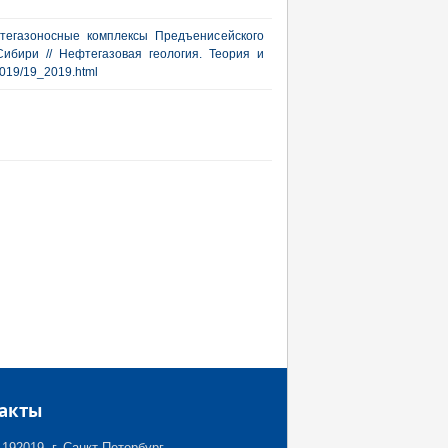
тегазоносные комплексы Предъенисейского
ибири // Нефтегазовая геология. Теория и
/2019/19_2019.html
акты
192019, г. Санкт-Петербург,