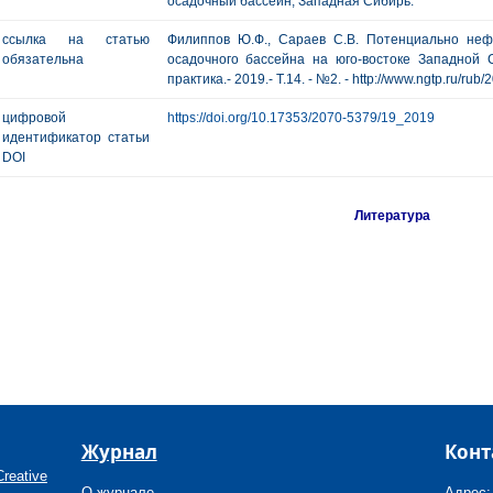
осадочный бассейн, Западная Сибирь.
ссылка на статью
Филиппов Ю.Ф., Сараев С.В. Потенциально неф
обязательна
осадочного бассейна на юго-востоке Западной С
практика.- 2019.- Т.14. - №2. - http://www.ngtp.ru/rub
цифровой
https://doi.org/10.17353/2070-5379/19_2019
идентификатор статьи
DOI
Литература
Журнал
Конт
reative
О журнале
Адрес: