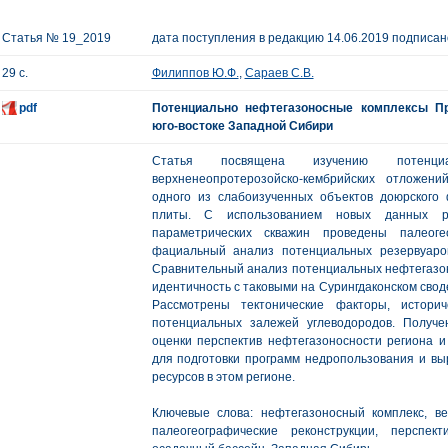
Статья № 19_2019
дата поступления в редакцию 14.06.2019 подписано
29 с.
Филиппов Ю.Ф.
,
Сараев С.В.
pdf
Потенциально нефтегазоносные комплексы Пр
юго-востоке Западной Сибири
Статья посвящена изучению потенциа
верхненеопротерозойско-кембрийских отложени
одного из слабоизученных объектов доюрского
плиты. С использованием новых данных ре
параметрических скважин проведены палеоге
фациальный анализ потенциальных резервуаро
Сравнительный анализ потенциальных нефтегазон
идентичность с таковыми на Сурингдаконском свод
Рассмотрены тектонические факторы, истори
потенциальных залежей углеводородов. Получ
оценки перспектив нефтегазоносности региона и 
для подготовки программ недропользования и вы
ресурсов в этом регионе.
Ключевые слова: нефтегазоносный комплекс, ве
палеогеографические реконструкции, перспек