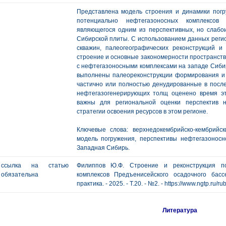
Представлена модель строения и динамики погр
потенциально нефтегазоносных комплексов 
являющегося одним из перспективных, но слабо
Сибирской плиты. С использованием данных регио
скважин, палеогеографических реконструкций 
строение и основные закономерности пространств
с нефтегазоносными комплексами на западе Сиби
выполнены палеореконструкции формирования и 
частично или полностью денудированные в посл
нефтегазогенерирующих толщ оценено время эт
важны для региональной оценки перспектив н
стратегии освоения ресурсов в этом регионе.
Ключевые слова: верхнедокембрийско-кембрийс
модель погружения, перспективы нефтегазоносн
Западная Сибирь.
ссылка на статью
Филиппов Ю.Ф. Строение и реконструкция по
обязательна
комплексов Предъенисейского осадочного басс
практика. - 2025. - Т.20. - №2. - https://www.ngtp.ru
Литература