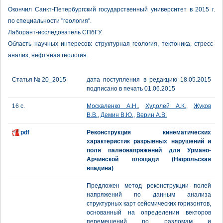
Окончил Санкт-Петербургский государственный университет в 2015 г.
по специальности "геология".
Лаборант-исследователь СПбГУ.
Область научных интересов: структурная геология, тектоника, стресс-
анализ, нефтяная геология.
Статья № 20_2015
дата поступления в редакцию 18.05.2015
подписано в печать 01.06.2015
16 с.
Москаленко А.Н.
,
Худолей А.К.
,
Жуков
В.В.
,
Демин В.Ю.
,
Верин А.В.
pdf
Реконструкция кинематических
характеристик разрывных нарушений и
поля палеонапряжений для Урмано-
Арчинской площади (Нюрольская
впадина)
Предложен метод реконструкции полей
напряжений по данным анализа
структурных карт сейсмических горизонтов,
основанный на определении векторов
перемещений по разломам и