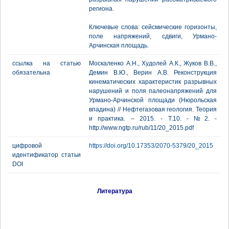
региона.
Ключевые слова: сейсмические горизонты,
поле напряжений, сдвиги, Урмано-
Арчинская площадь.
ссылка на статью
Москаленко А.Н., Худолей А.К., Жуков В.В.,
обязательна
Демин В.Ю., Верин А.В. Реконструкция
кинематических характеристик разрывных
нарушений и поля палеонапряжений для
Урмано-Арчинской площади (Нюрольская
впадина) // Нефтегазовая геология. Теория
и практика. – 2015. - Т.10. - №2. -
http://www.ngtp.ru/rub/11/20_2015.pdf
цифровой
https://doi.org/10.17353/2070-5379/20_2015
идентификатор статьи
DOI
Литература