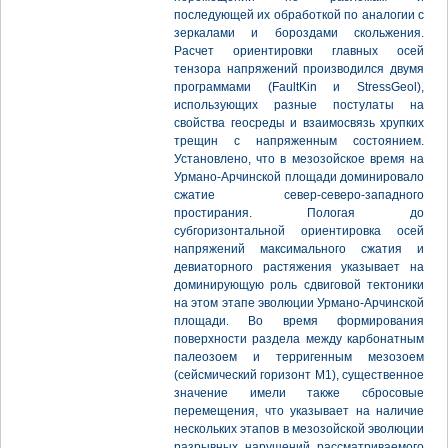
последующей их обработкой по аналогии с
зеркалами и бороздами скольжения.
Расчет ориентировки главных осей
тензора напряжений производился двумя
программами (FaultKin и StressGeol),
использующих разные постулаты на
свойства геосреды и взаимосвязь хрупких
трещин с напряженным состоянием.
Установлено, что в мезозойское время на
Урмано-Арчинской площади доминировало
сжатие север-северо-западного
простирания. Пологая до
субгоризонтальной ориентировка осей
напряжений максимального сжатия и
девиаторного растяжения указывает на
доминирующую роль сдвиговой тектоники
на этом этапе эволюции Урмано-Арчинской
площади. Во время формирования
поверхности раздела между карбонатным
палеозоем и терригенным мезозоем
(сейсмический горизонт М1), существенное
значение имели также сбросовые
перемещения, что указывает на наличие
нескольких этапов в мезозойской эволюции
разрывных нарушений рассматриваемого