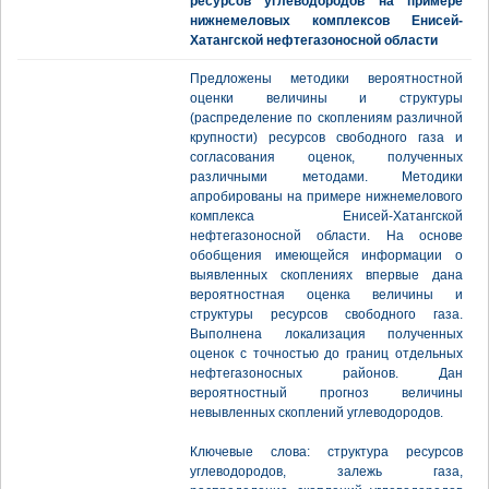
ресурсов углеводородов на примере
нижнемеловых комплексов Енисей-
Хатангской нефтегазоносной области
Предложены методики вероятностной
оценки величины и структуры
(распределение по скоплениям различной
крупности) ресурсов свободного газа и
согласования оценок, полученных
различными методами. Методики
апробированы на примере нижнемелового
комплекса Енисей-Хатангской
нефтегазоносной области. На основе
обобщения имеющейся информации о
выявленных скоплениях впервые дана
вероятностная оценка величины и
структуры ресурсов свободного газа.
Выполнена локализация полученных
оценок с точностью до границ отдельных
нефтегазоносных районов. Дан
вероятностный прогноз величины
невывленных скоплений углеводородов.
Ключевые слова: структура ресурсов
углеводородов, залежь газа,