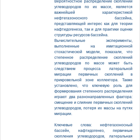
Вероятностное распределение скоплений
углеводородов по их массе, является
важнейшей характеристикой
нефтегазоносного бассейна,
представляющей интерес как для теории
нафтидогенеза, так и для практики оценки
структуры ресурсов бассейна.
Вычислительные эксперименты,
выполненные на имитационной
стохастической модели, показали, что
степенное распределение скоплений
углеводородов по массе может быть
следствием процесса латеральной
миграции первичных скоплений в
прикровельной зоне коллектора. Также
установлено, что ключевую роль для
формирования степенного распределения
играют два разнонаправленных фактора:
смещение и слияние первичных скоплений
углеводородов, потеря их массы на путях
миграции.
Ключевые слова: нефтегазоносный
бассейн, нафтидогенез, первичные
скопления углеводородов, латеральная