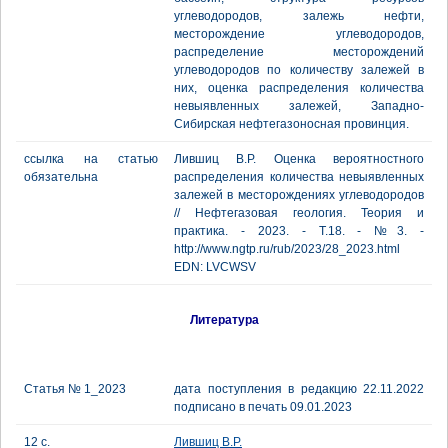
углеводородов, залежь нефти,
месторождение углеводородов,
распределение месторождений
углеводородов по количеству залежей в
них, оценка распределения количества
невыявленных залежей, Западно-
Сибирская нефтегазоносная провинция.
ссылка на статью
Лившиц В.Р. Оценка вероятностного
обязательна
распределения количества невыявленных
залежей в месторождениях углеводородов
// Нефтегазовая геология. Теория и
практика. - 2023. - Т.18. - №3. -
http://www.ngtp.ru/rub/2023/28_2023.html
EDN: LVCWSV
Литература
Статья № 1_2023
дата поступления в редакцию 22.11.2022
подписано в печать 09.01.2023
12 с.
Лившиц В.Р.