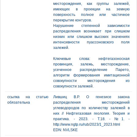
месторождения, как группы залежей,
имеющих в проекции на земную
поверхность полное или частичное
перекрытие контуров.
Нарушение степенной зависимости
распределения возникает при слишком
низких или слишком высоких значениях
интенсивности пуассоновского поля
залежей.
Ключевые слова: нефтегазоносная
провинция, залежь, месторождение,
усеченное распределение Парето,
алгоритм формирования имитационной
совокупности месторождения из
совокупности залежей.
ссылка на статью
Лившиц В.Р. О генезисе закона
обязательна
распределения месторождений
углеводородов по количеству залежей в
них // Нефтегазовая геология. Теория и
практика. - 2023. - Т.18. - №1. -
http://www.ngtp.ru/rub/2023/1_2023.html
EDN: NVLSKE