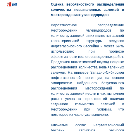
pdf
Оценка вероятностного распределения
количества невыявленных залежей в
месторождениях углеводородов
Вероятностное распределение
месторождений углеводородов по
количеству залежей в них является важной
характеристикой структуры ресурсов
нефтегазоносного бассейна и может быть
использовано при прогнозе
эффективности геологоразведочных работ.
Предложен аналитический подход к оценке
распределения количества невыявленных
залежей. На примере Западно-Сибирской
нефтегазоносной провинции, на основе
эмпирически найденного безусловного
распределения месторождений по
количеству залежей нефти в них, выполнен
расчет условных вероятностей наличия
заданного количества залежей в
месторождении при условии, что
некоторое их число уже выявлено.
Ключевые слова: нефтегазоносный
бассейн, структура ресурсов