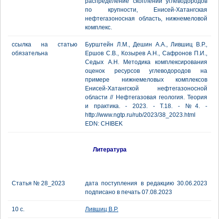
распределение скоплений углеводородов
по крупности, Енисей-Хатангская
нефтегазоносная область, нижнемеловой
комплекс.
ссылка на статью
Бурштейн Л.М., Дешин А.А., Лившиц В.Р.,
обязательна
Ершов С.В., Козырев А.Н., Сафронов П.И.,
Седых А.Н. Методика комплексирования
оценок ресурсов углеводородов на
примере нижнемеловых комплексов
Енисей-Хатангской нефтегазоносной
области // Нефтегазовая геология. Теория
и практика. - 2023. - Т.18. - №4. -
http://www.ngtp.ru/rub/2023/38_2023.html
EDN: CHIBEK
Литература
Статья № 28_2023
дата поступления в редакцию 30.06.2023
подписано в печать 07.08.2023
10 с.
Лившиц В.Р.