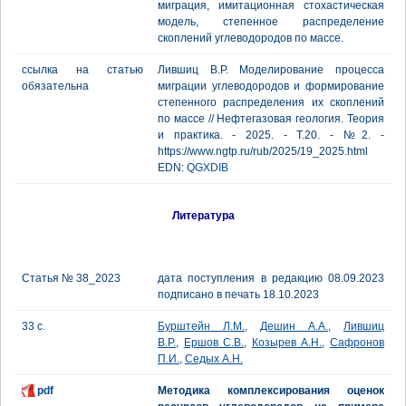
миграция, имитационная стохастическая
модель, степенное распределение
скоплений углеводородов по массе.
ссылка на статью
Лившиц В.Р. Моделирование процесса
обязательна
миграции углеводородов и формирование
степенного распределения их скоплений
по массе // Нефтегазовая геология. Теория
и практика. - 2025. - Т.20. - №2. -
https://www.ngtp.ru/rub/2025/19_2025.html
EDN:
QGXDIB
Литература
Статья № 38_2023
дата поступления в редакцию 08.09.2023
подписано в печать 18.10.2023
33 с.
Бурштейн Л.М.
,
Дешин А.А.
,
Лившиц
В.Р.
,
Ершов С.В.
,
Козырев А.Н.
,
Сафронов
П.И.
,
Седых А.Н.
pdf
Методика комплексирования оценок