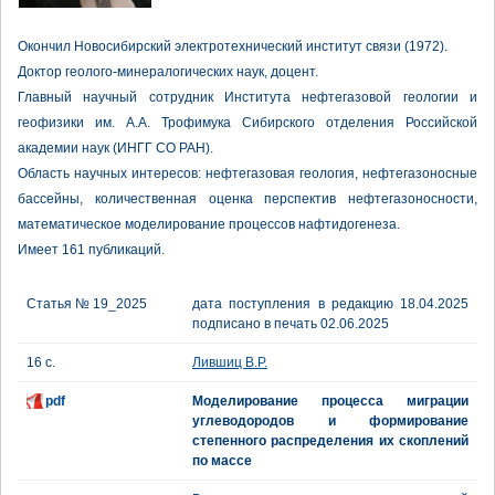
Окончил Новосибирский электротехнический институт связи (1972).
Доктор геолого-минералогических наук, доцент.
Главный научный сотрудник Института нефтегазовой геологии и
геофизики им. А.А. Трофимука Сибирского отделения Российской
академии наук (ИНГГ СО РАН).
Область научных интересов: нефтегазовая геология, нефтегазоносные
бассейны, количественная оценка перспектив нефтегазоносности,
математическое моделирование процессов нафтидогенеза.
Имеет 161 публикаций.
Статья № 19_2025
дата поступления в редакцию 18.04.2025
подписано в печать 02.06.2025
16 с.
Лившиц В.Р.
pdf
Моделирование процесса миграции
углеводородов и формирование
степенного распределения их скоплений
по массе