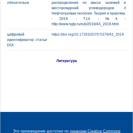
обязательна
распределения по массе залежей и
месторождений углеводородов //
Нефтегазовая геология. Теория и практика.
- 2019. - Т.14. - №4. -
http://www.ngtp.ru/rub/2019/43_2019.html
цифровой
https://doi.org/10.17353/2070-5379/43_2019
идентификатор статьи
DOI
Литература
Это произведение доступно по
лицензии Creative Commons