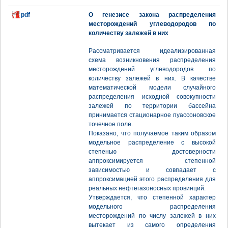
pdf
О генезисе закона распределения
месторождений углеводородов по
количеству залежей в них
Рассматривается идеализированная
схема возникновения распределения
месторождений углеводородов по
количеству залежей в них. В качестве
математической модели случайного
распределения исходной совокупности
залежей по территории бассейна
принимается стационарное пуассоновское
точечное поле.
Показано, что получаемое таким образом
модельное распределение с высокой
степенью достоверности
аппроксимируется степенной
зависимостью и совпадает с
аппроксимацией этого распределения для
реальных нефтегазоносных провинций.
Утверждается, что степенной характер
модельного распределения
месторождений по числу залежей в них
вытекает из самого определения