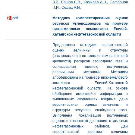
В.Р.
,
Ершов С.В.
,
Козырев А.Н.
,
Сафронов
П.И.
,
Седых А.Н.
pdf
Методика комплексирования оценок
ресурсов углеводородов на примере
нижнемеловых комплексов Енисей-
Хатангской нефтегазоносной области
Предложены методики вероятностной
оценки величины и структуры
(распределение по скоплениям различной
крупности) ресурсов свободного газа и
согласования оценок, полученных
различными методами. Методики
апробированы на примере нижнемелового
комплекса Енисей-Хатангской
нефтегазоносной области. На основе
обобщения имеющейся информации о
выявленных скоплениях впервые дана
вероятностная оценка величины и
структуры ресурсов свободного газа.
Выполнена локализация полученных
оценок с точностью до границ отдельных
нефтегазоносных районов. Дан
вероятностный прогноз величины