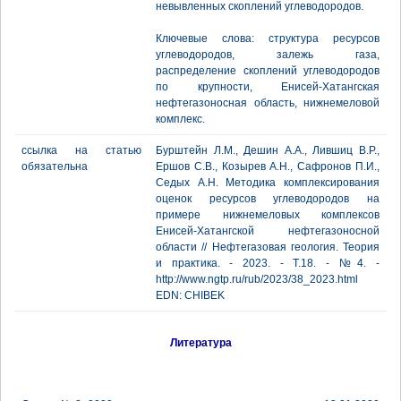
невывленных скоплений углеводородов.
Ключевые слова: структура ресурсов
углеводородов, залежь газа,
распределение скоплений углеводородов
по крупности, Енисей-Хатангская
нефтегазоносная область, нижнемеловой
комплекс.
ссылка на статью
Бурштейн Л.М., Дешин А.А., Лившиц В.Р.,
обязательна
Ершов С.В., Козырев А.Н., Сафронов П.И.,
Седых А.Н. Методика комплексирования
оценок ресурсов углеводородов на
примере нижнемеловых комплексов
Енисей-Хатангской нефтегазоносной
области // Нефтегазовая геология. Теория
и практика. - 2023. - Т.18. - №4. -
http://www.ngtp.ru/rub/2023/38_2023.html
EDN: CHIBEK
Литература