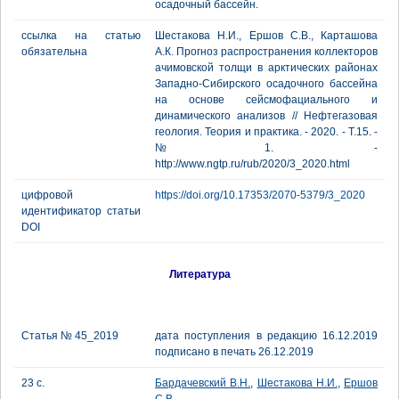
осадочный бассейн.
ссылка на статью
Шестакова Н.И., Ершов С.В., Карташова
обязательна
А.К. Прогноз распространения коллекторов
ачимовской толщи в арктических районах
Западно-Сибирского осадочного бассейна
на основе сейсмофациального и
динамического анализов // Нефтегазовая
геология. Теория и практика. - 2020. - Т.15. -
№1. -
http://www.ngtp.ru/rub/2020/3_2020.html
цифровой
https://doi.org/10.17353/2070-5379/3_2020
идентификатор статьи
DOI
Литература
Статья № 45_2019
дата поступления в редакцию 16.12.2019
подписано в печать 26.12.2019
23 с.
Бардачевский В.Н.
,
Шестакова Н.И.
,
Ершов