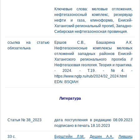
Ключевые слова: меловые отложения,
нефтегазоносный комплекс, резервуар
нефти и газа, клиноформа, Енисей-
Хатангский региональный прогиб, Западно-
Сибирская нефтегазоносная провинция.
ссылка на статью
Ершов С.В., Башарина А.К.
обязательна
Нефтегазоносные комплексы меловых
отложений западных районов Енисей-
Хатангского регионального прогиба //
Нефтегазовая геология. Теория и практика.
- 2024. - Т.19. - №4. -
https://www.ngtp.ru/rub/2024/32_2024.html
EDN:
BSQIAH
Литература
Статья № 38_2023
дата поступления в редакцию 08.09.2023
подписано в печать 18.10.2023
33 с.
Бурштейн Л.М.
,
Дешин А.А.
,
Лившиц