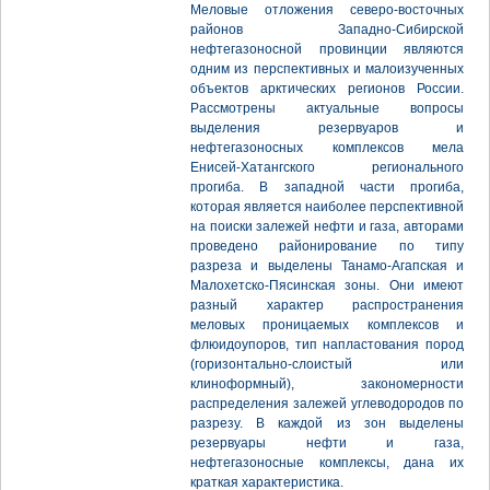
Меловые отложения северо-восточных
районов Западно-Сибирской
нефтегазоносной провинции являются
одним из перспективных и малоизученных
объектов арктических регионов России.
Рассмотрены актуальные вопросы
выделения резервуаров и
нефтегазоносных комплексов мела
Енисей-Хатангского регионального
прогиба. В западной части прогиба,
которая является наиболее перспективной
на поиски залежей нефти и газа, авторами
проведено районирование по типу
разреза и выделены Танамо-Агапская и
Малохетско-Пясинская зоны. Они имеют
разный характер распространения
меловых проницаемых комплексов и
флюидоупоров, тип напластования пород
(горизонтально-слоистый или
клиноформный), закономерности
распределения залежей углеводородов по
разрезу. В каждой из зон выделены
резервуары нефти и газа,
нефтегазоносные комплексы, дана их
краткая характеристика.