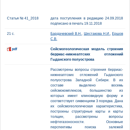
Статья № 41_2018
дата поступления в редакцию 24.09.2018
подписано в печать 19.11.2018
21 с.
Бардачевский В.Н.
,
Шестакова Н.И.
,
Ершов
С.В.
pdf
Сейсмогеологическая модель строения
берриас-нижнеаптских отложений
Гыданского полуострова
Рассмотрены вопросы строения берриас-
нижнеаптских отложений Гыданского
полуострова Западной Сибири. В их
составе выделено восемь
сейсмокомплексов, большинство из
которых имеет клиновидную форму и
соответствует сиквенциям 3 порядка. Дана
их сейсмогеологическая характеристика,
построены структурные карты и карты
толщин, рассмотрены вопросы
нефтегазоносности. Основные
перспективы поиска залежей