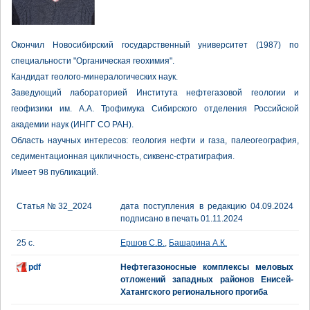
Окончил Новосибирский государственный университет (1987) по
специальности "Органическая геохимия".
Кандидат геолого-минералогических наук.
Заведующий лабораторией Института нефтегазовой геологии и
геофизики им. А.А. Трофимука Сибирского отделения Российской
академии наук (ИНГГ СО РАН).
Область научных интересов: геология нефти и газа, палеогеография,
седиментационная цикличность, сиквенс-стратиграфия.
Имеет 98 публикаций.
Статья № 32_2024
дата поступления в редакцию 04.09.2024
подписано в печать 01.11.2024
25 с.
Ершов С.В.
,
Башарина А.К.
pdf
Нефтегазоносные комплексы меловых
отложений западных районов Енисей-
Хатангского регионального прогиба