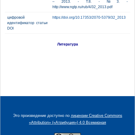
– 2013. - Т.8. - №3. -
http://www.ngtp.ru/rub/4/32_2013.pdf
цифровой
https://doi.org/10.17353/2070-5379/32_2013
идентификатор статьи
DOI
Литература
Это произведение доступно по
лицензии Creative Commons
«Attribution» («Атрибуция») 4.0 Всемирная