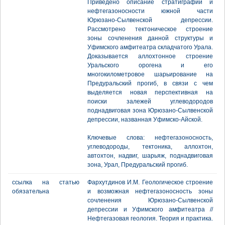
Приведено описание стратиграфии и
нефтегазоносности южной части
Юрюзано-Сылвенской депрессии.
Рассмотрено тектоническое строение
зоны сочленения данной структуры и
Уфимского амфитеатра складчатого Урала.
Доказывается аллохтонное строение
Уральского орогена и его
многокилометровое шарьирование на
Предуральский прогиб, в связи с чем
выделяется новая перспективная на
поиски залежей углеводородов
поднадвиговая зона Юрюзано-Сылвенской
депрессии, названная Уфимско-Айской.
Ключевые слова: нефтегазоносность,
углеводороды, тектоника, аллохтон,
автохтон, надвиг, шарьяж, поднадвиговая
зона, Урал, Предуральский прогиб.
ссылка на статью
Фархутдинов И.М. Геологическое строение
обязательна
и возможная нефтегазоносность зоны
сочленения Юрюзано-Сылвенской
депрессии и Уфимского амфитеатра //
Нефтегазовая геология. Теория и практика.