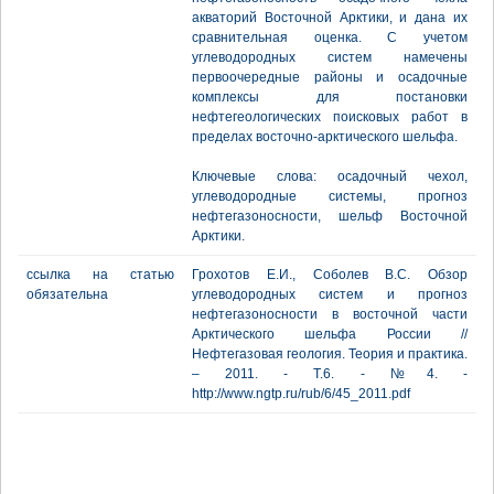
акваторий Восточной Арктики, и дана их
сравнительная оценка. С учетом
углеводородных систем намечены
первоочередные районы и осадочные
комплексы для постановки
нефтегеологических поисковых работ в
пределах восточно-арктического шельфа.
Ключевые слова: осадочный чехол,
углеводородные системы, прогноз
нефтегазоносности, шельф Восточной
Арктики.
ссылка на статью
Грохотов Е.И., Соболев В.С. Обзор
обязательна
углеводородных систем и прогноз
нефтегазоносности в восточной части
Арктического шельфа России //
Нефтегазовая геология. Теория и практика.
– 2011. - Т.6. - №4. -
http://www.ngtp.ru/rub/6/45_2011.pdf