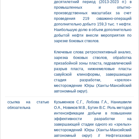
десятилетний период (2013-2023 гг.) в
промышленных и опытно-
производственных масштабах за счет
проведения 219 скважино-операций
дополнительно добыто 159,3 тыс. т нефти.
Наибольшую долю в объем дополнительно
добытой нефти внесли мероприятия по
зарезке боковых стволов.
Ключевые слова: ретроспективный анализ,
зарезка боковых стволов, обработка
призабойной зоны пласта, гидравлический
разрыв пласта, нижнемеловые пласты
савуйской клиноформы, завершающая
стадия разработки, «зрелое»
месторождение Югры (Ханты-Мансийский
автономный округ).
ссылка на статью
Кузьменков С.Г., Лобова Г.А., Нанишвили
обязательна
О.А., Новиков М.В., Бутин В.С. Роль методов
интенсификации добычи в повышении
эффективности разработки на
завершающей стадии одного из «зрелых»
месторождений Югры (Ханты-Мансийский
автономный округ) // Нефтегазовая