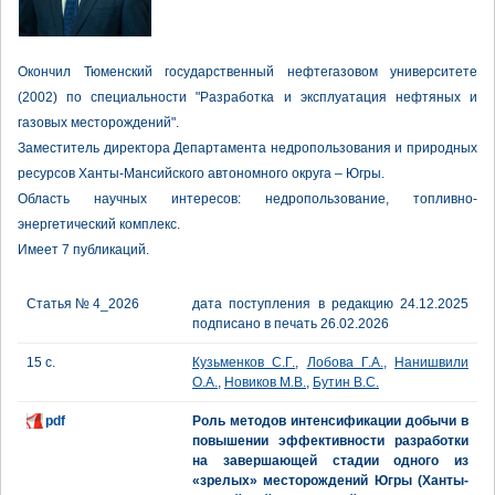
Окончил Тюменский государственный нефтегазовом университете
(2002) по специальности "Разработка и эксплуатация нефтяных и
газовых месторождений".
Заместитель директора Департамента недропользования и природных
ресурсов Ханты-Мансийского автономного округа – Югры.
Область научных интересов: недропользование, топливно-
энергетический комплекс.
Имеет 7 публикаций.
Статья № 4_2026
дата поступления в редакцию 24.12.2025
подписано в печать 26.02.2026
15 с.
Кузьменков С.Г.
,
Лобова Г.А.
,
Нанишвили
О.А.
,
Новиков М.В.
,
Бутин В.С.
pdf
Роль методов интенсификации добычи в
повышении эффективности разработки
на завершающей стадии одного из
«зрелых» месторождений Югры (Ханты-