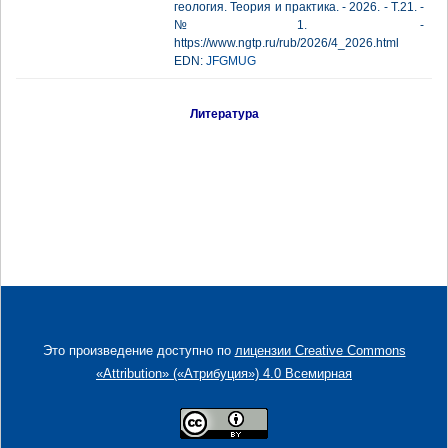
геология. Теория и практика. - 2026. - Т.21. -
№1. -
https://www.ngtp.ru/rub/2026/4_2026.html
EDN:
JFGMUG
Литература
Это произведение доступно по
лицензии Creative Commons
«Attribution» («Атрибуция») 4.0 Всемирная