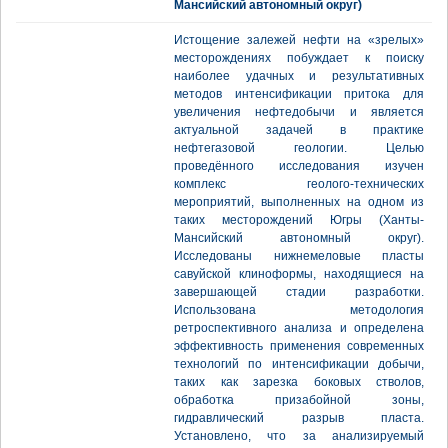
Мансийский автономный округ)
Истощение залежей нефти на «зрелых»
месторождениях побуждает к поиску
наиболее удачных и результативных
методов интенсификации притока для
увеличения нефтедобычи и является
актуальной задачей в практике
нефтегазовой геологии. Целью
проведённого исследования изучен
комплекс геолого-технических
мероприятий, выполненных на одном из
таких месторождений Югры (Ханты-
Мансийский автономный округ).
Исследованы нижнемеловые пласты
савуйской клиноформы, находящиеся на
завершающей стадии разработки.
Использована методология
ретроспективного анализа и определена
эффективность применения современных
технологий по интенсификации добычи,
таких как зарезка боковых стволов,
обработка призабойной зоны,
гидравлический разрыв пласта.
Установлено, что за анализируемый