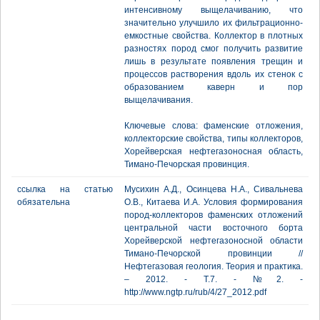
интенсивному выщелачиванию, что
значительно улучшило их фильтрационно-
емкостные свойства. Коллектор в плотных
разностях пород смог получить развитие
лишь в результате появления трещин и
процессов растворения вдоль их стенок с
образованием каверн и пор
выщелачивания.
Ключевые слова: фаменские отложения,
коллекторские свойства, типы коллекторов,
Хорейверская нефтегазоносная область,
Тимано-Печорская провинция.
ссылка на статью
Мусихин А.Д., Осинцева Н.А., Сивальнева
обязательна
О.В., Китаева И.А. Условия формирования
пород-коллекторов фаменских отложений
центральной части восточного борта
Хорейверской нефтегазоносной области
Тимано-Печорской провинции //
Нефтегазовая геология. Теория и практика.
– 2012. - Т.7. - №2. -
http://www.ngtp.ru/rub/4/27_2012.pdf