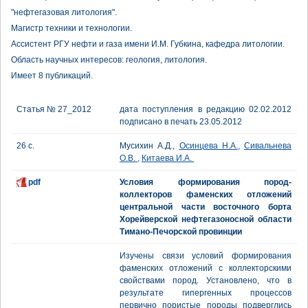
"нефтегазовая литология".
Магистр техники и технологии.
Ассистент РГУ нефти и газа имени И.М. Губкина, кафедра литологии.
Область научных интересов: геология, литология.
Имеет 8 публикаций.
Статья № 27_2012
дата поступления в редакцию 02.02.2012
подписано в печать 23.05.2012
26 с.
Мусихин А.Д.,
Осинцева Н.А.
,
Сивальнева
О.В.
,
Китаева И.А.
pdf
Условия формирования пород-
коллекторов фаменских отложений
центральной части восточного борта
Хорейверской нефтегазоносной области
Тимано-Печорской провинции
Изучены связи условий формирования
фаменских отложений с коллекторскими
свойствами пород. Установлено, что в
результате гипергенных процессов
первично пористые породы подверглись