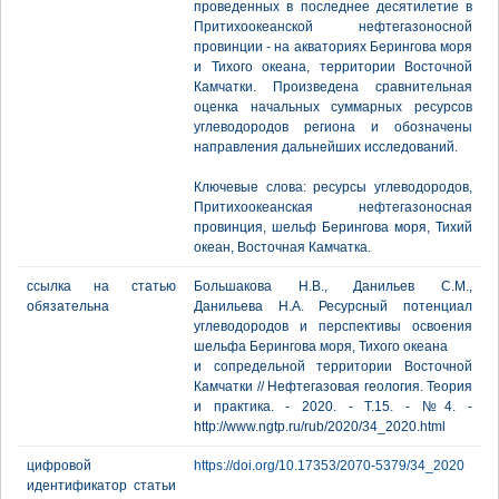
проведенных в последнее десятилетие в
Притихоокеанской нефтегазоносной
провинции - на акваториях Берингова моря
и Тихого океана, территории Восточной
Камчатки. Произведена сравнительная
оценка начальных суммарных ресурсов
углеводородов региона и обозначены
направления дальнейших исследований.
Ключевые слова: ресурсы углеводородов,
Притихоокеанская нефтегазоносная
провинция, шельф Берингова моря, Тихий
океан, Восточная Камчатка.
ссылка на статью
Большакова Н.В., Данильев С.М.,
обязательна
Данильева Н.А. Ресурсный потенциал
углеводородов и перспективы освоения
шельфа Берингова моря, Тихого океана
и сопредельной территории Восточной
Камчатки // Нефтегазовая геология. Теория
и практика. - 2020. - Т.15. - №4. -
http://www.ngtp.ru/rub/2020/34_2020.html
цифровой
https://doi.org/10.17353/2070-5379/34_2020
идентификатор статьи