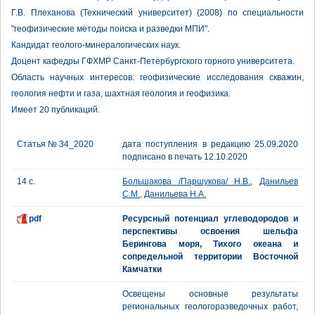
Г.В. Плеханова (Технический университет) (2008) по специальности
"геофизические методы поиска и разведки МПИ".
Кандидат геолого-минералогических наук.
Доцент кафедры ГФХМР Санкт-Петербургского горного университета.
Область научных интересов: геофизические исследования скважин,
геология нефти и газа, шахтная геология и геофизика.
Имеет 20 публикаций.
Статья № 34_2020
дата поступления в редакцию 25.09.2020
подписано в печать 12.10.2020
14 с.
Большакова /Паршукова/ Н.В.
,
Данильев
С.М.
,
Данильева Н.А.
pdf
Ресурсный потенциал углеводородов и
перспективы освоения шельфа
Берингова моря, Тихого океана и
сопредельной территории Восточной
Камчатки
Освещены основные результаты
региональных геологоразведочных работ,