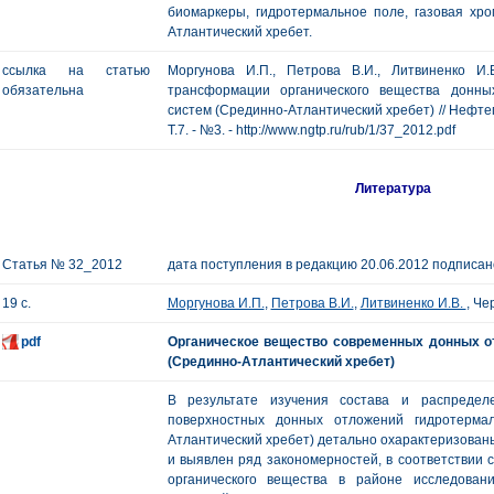
биомаркеры, гидротермальное поле, газовая хро
Атлантический хребет.
ссылка на статью
Моргунова И.П., Петрова В.И., Литвиненко И.
обязательна
трансформации органического вещества донны
систем (Срединно-Атлантический хребет) // Нефтега
Т.7. - №3. - http://www.ngtp.ru/rub/1/37_2012.pdf
Литература
Статья № 32_2012
дата поступления в редакцию 20.06.2012 подписано
19 с.
Моргунова И.П.
,
Петрова В.И.
,
Литвиненко И.В.
, Че
pdf
Органическое вещество современных донных о
(Срединно-Атлантический хребет)
В результате изучения состава и распределе
поверхностных донных отложений гидротермал
Атлантический хребет) детально охарактеризова
и выявлен ряд закономерностей, в соответствии 
органического вещества в районе исследован