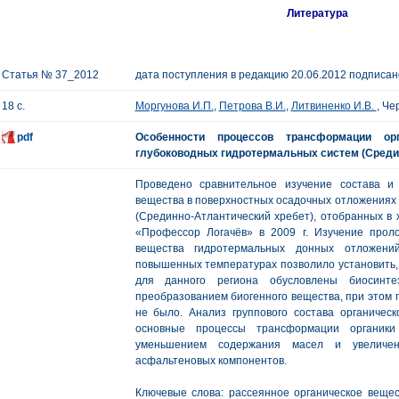
Литература
Статья № 37_2012
дата поступления в редакцию 20.06.2012 подписано
18 с.
Моргунова И.П.
,
Петрова В.И.
,
Литвиненко И.В.
, Че
pdf
Особенности процессов трансформации ор
глубоководных гидротермальных систем (Среди
Проведено сравнительное изучение состава и 
вещества в поверхностных осадочных отложениях 
(Срединно-Атлантический хребет), отобранных в 
«Профессор Логачёв» в 2009 г. Изучение прол
вещества гидротермальных донных отложени
повышенных температурах позволило установить,
для данного региона обусловлены биосинте
преобразованием биогенного вещества, при этом 
не было. Анализ группового состава органическ
основные процессы трансформации органик
уменьшением содержания масел и увеличен
асфальтеновых компонентов.
Ключевые слова: рассеянное органическое вещест