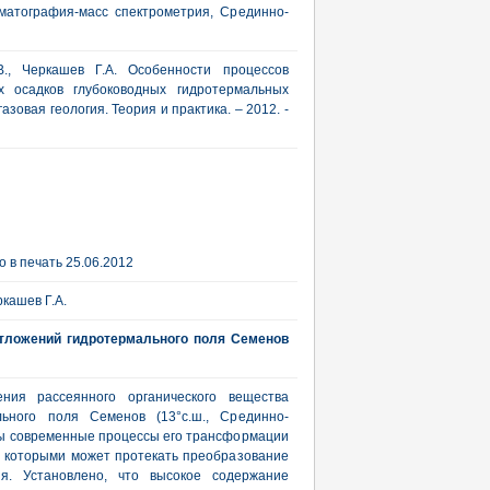
матография-масс спектрометрия, Срединно-
В., Черкашев Г.А. Особенности процессов
х осадков глубоководных гидротермальных
зовая геология. Теория и практика. – 2012. -
 в печать 25.06.2012
ркашев Г.А.
тложений гидротермального поля Семенов
ния рассеянного органического вещества
ьного поля Семенов (13°с.ш., Срединно-
ны современные процессы его трансформации
с которыми может протекать преобразование
ия. Установлено, что высокое содержание