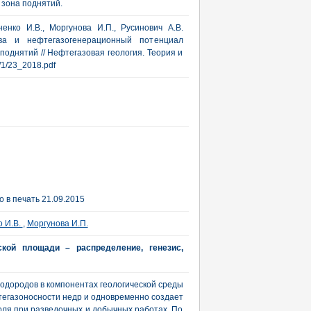
зона поднятий.
ненко И.В., Моргунова И.П., Русинович А.В.
тва и нефтегазогенерационный потенциал
однятий // Нефтегазовая геология. Теория и
b/1/23_2018.pdf
 в печать 21.09.2015
о И.В.
,
Моргунова И.П.
кой площади – распределение, генезис,
водородов в компонентах геологической среды
тегазоносности недр и одновременно создает
оля при разведочных и добычных работах. По