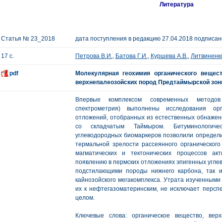
Литература
Статья № 23_2018
дата поступления в редакцию 27.04.2018 подписано
17 с.
Петрова В.И.
,
Батова Г.И.
,
Куршева А.В.
,
Литвиненк
pdf
Молекулярная геохимия органического вещес
верхнепалеозойских пород Предтаймырской зон
Впервые комплексом современных методов 
спектрометрия) выполнены исследования орг
отложений, отобранных из естественных обнажен
со складчатым Таймыром. Битуминологиче
углеводородных биомаркеров позволили определи
термальной зрелости рассеянного органического
магматических и тектонических процессов ак
появлению в пермских отложениях эпигенных углев
подстилающими породы нижнего карбона, так 
кайнозойского мегакомплекса. Утрата изученными
их к нефтегазоматеринским, не исключает персп
целом.
Ключевые слова: органическое вещество, верх