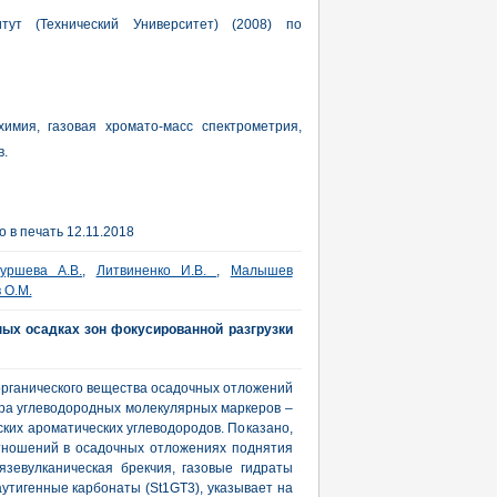
итут (Технический Университет) (2008) по
химия, газовая хромато-масс спектрометрия,
в.
 в печать 12.11.2018
уршева А.В.
,
Литвиненко И.В.
,
Малышев
 О.М.
ых осадках зон фокусированной разгрузки
рганического вещества осадочных отложений
ра углеводородных молекулярных маркеров –
ских ароматических углеводородов. Показано,
отношений в осадочных отложениях поднятия
язевулканическая брекчия, газовые гидраты
аутигенные карбонаты (St1GT3), указывает на