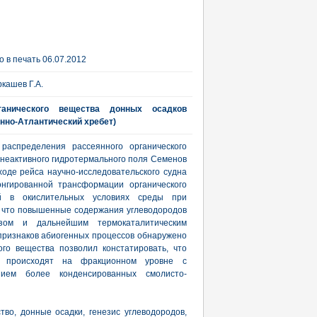
 в печать 06.07.2012
ркашев Г.А.
ганического вещества донных осадков
нно-Атлантический хребет)
распределения рассеянного органического
неактивного гидротермального поля Семенов
ходе рейса научно-исследовательского судна
онгированной трансформации органического
й в окислительных условиях среды при
 что повышенные содержания углеводородов
зом и дальнейшим термокаталитическим
признаков абиогенных процессов обнаружено
ого вещества позволил констатировать, что
и происходят на фракционном уровне с
ием более конденсированных смолисто-
во, донные осадки, генезис углеводородов,