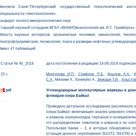
Окончила Санкт-Петербургский государственный технологический инст
пециальности «биотехнология».
андидат геолого-минералогических наук.
тарший научный сотрудник ФГБУ «ВНИИОкеангеология им. И.С. Грамберга».
Область научных интересов: органическая геохимия, океанология, биогео
пектрофлуориметрия, геоэкология, поиск и разведка нефтяных углеводородо
меет 47 публикаций.
Статья № 40_2018
дата поступления в редакцию 19.09.2018 подписано
25 с.
Моргунова И.П.
,
Семёнов П.Б.
,
Крылов А.А.
,
К
С.А.
, Минами Х., Хачикубо А.,
Земская Т.И.
,
Хлыстов
pdf
Углеводородные молекулярные маркеры в донн
флюидов озера Байкал
Проведено детальное исследование рассеянного о
озера Байкал, включающее анализ широкого спект
н-алканов, изопреноидов, терпанов и полицикличе
что распределение гомологов н-алканов и их со
Посольская банка – 2, в которых обнаружена гр
(станции донного опробования St1GT3, St1GT8) и 