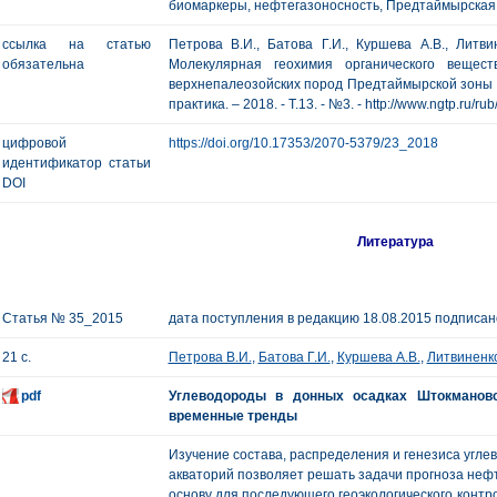
биомаркеры, нефтегазоносность, Предтаймырская 
ссылка на статью
Петрова В.И., Батова Г.И., Куршева А.В., Литви
обязательна
Молекулярная геохимия органического вещес
верхнепалеозойских пород Предтаймырской зоны п
практика. – 2018. - Т.13. - №3. - http://www.ngtp.ru/ru
цифровой
https://doi.org/10.17353/2070-5379/23_2018
идентификатор статьи
DOI
Литература
Статья № 35_2015
дата поступления в редакцию 18.08.2015 подписано
21 с.
Петрова В.И.
,
Батова Г.И.
,
Куршева А.В.
,
Литвиненк
pdf
Углеводороды в донных осадках Штокмановс
временные тренды
Изучение состава, распределения и генезиса угле
акваторий позволяет решать задачи прогноза неф
основу для последующего геоэкологического контр