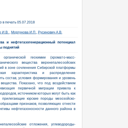
 в печать 05.07.2018
о И.В.
,
Моргунова И.П.
,
Русинович А.В.
тва и нефтегазогенерационный потенциал
ы поднятий
органической геохимии (хромато-масс-
анического вещества верхнепалеозойских
ий в зоне сочленения Сибирской платформы
ская характеристика и распределение
ть состав, условия формирования и уровень
 вещества. Показано, что под воздействием
тивизация первичной миграции привела к
одородов, источником которых могут быть как
и прилегающие юрские породы мезозойско-
 образцами признаков, позволяющих отнести
ективы нефтегазоносности данного района в
непалеозойские отложения, углеводороды-