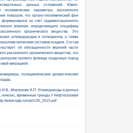
четвертичных донных отложений Южно-
 геохимические параметры рассеянного
ия показали, что органо-геохимический фон
 формировался за счет седиментационного
генного влияния, определяющего специфику
ассеянного органического вещества. Это
ских углеводородов и полиаренов, а также
 гранулометрическим составом осадков. Состав
ельствует об обогащенности верхней части
го рассеянного органического вещества, что
разгрузке газового флюида осадочных пород
говой миграцией.
биомаркеры, полициклические ароматические
ощадь.
ко И.В., Моргунова И.П. Углеводороды в донных
 генезис, временные тренды // Нефтегазовая
ttp://www.ngtp.ru/rub/1/35_2015.pdf