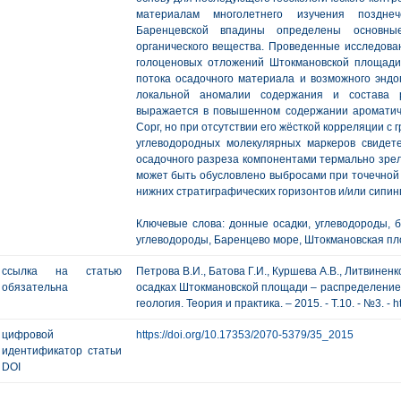
материалам многолетнего изучения поздне
Баренцевской впадины определены основные
органического вещества. Проведенные исследован
голоценовых отложений Штокмановской площади
потока осадочного материала и возможного эндо
локальной аномалии содержания и состава р
выражается в повышенном содержании ароматиче
Сорг, но при отсутствии его жёсткой корреляции с
углеводородных молекулярных маркеров свидет
осадочного разреза компонентами термально зрело
может быть обусловлено выбросами при точечной 
нижних стратиграфических горизонтов и/или сипин
Ключевые слова: донные осадки, углеводороды, 
углеводороды, Баренцево море, Штокмановская пл
ссылка на статью
Петрова В.И., Батова Г.И., Куршева А.В., Литвинен
обязательна
осадках Штокмановской площади – распределение,
геология. Теория и практика. – 2015. - Т.10. - №3. - h
цифровой
https://doi.org/10.17353/2070-5379/35_2015
идентификатор статьи
DOI