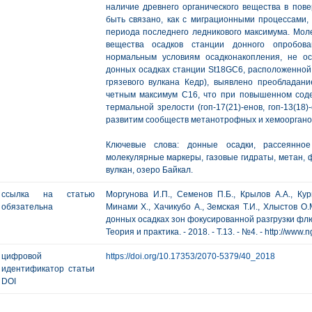
наличие древнего органического вещества в пов
быть связано, как с миграционными процессами,
периода последнего ледникового максимума. Моле
вещества осадков станции донного опробова
нормальным условиям осадконакопления, не о
донных осадках станции St18GC6, расположенной 
грязевого вулкана Кедр), выявлено преобладани
четным максимум С16, что при повышенном соде
термальной зрелости (гоп-17(21)-енов, гоп-13(18
развитим сообществ метанотрофных и хемооргано
Ключевые слова: донные осадки, рассеянное
молекулярные маркеры, газовые гидраты, метан, 
вулкан, озеро Байкал.
ссылка на статью
Моргунова И.П., Семенов П.Б., Крылов А.А., Кур
обязательна
Минами Х., Хачикубо А., Земская Т.И., Хлыстов 
донных осадках зон фокусированной разгрузки флю
Теория и практика. - 2018. - Т.13. - №4. - http://www.
цифровой
https://doi.org/10.17353/2070-5379/40_2018
идентификатор статьи
DOI