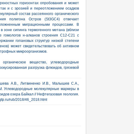
ерхностных горизонтах опробования и может
 так и с эрозией и переотложением осадков
кулярный состав рассеянного органического
ния полигона Остров (St3GC4) отвечает
сложненным миграционными процессами. В
в зоне сипинга термогенного метана (вблизи
е гомологов н-алканов строения С12-С21 с
ржании гопановых структур низкой степени
)-енов) может свидетельствовать об активном
трофных микроорганизмов.
 органическое вещество, углеводородные
фокусированная разгрузка флюидов, грязевой
шева А.В., Литвиненко И.В., Малышев С.А.,
О.М. Углеводородные молекулярные маркеры в
идов озера Байкал // Нефтегазовая геология.
ngtp.ru/rub/2018/46_2018.html