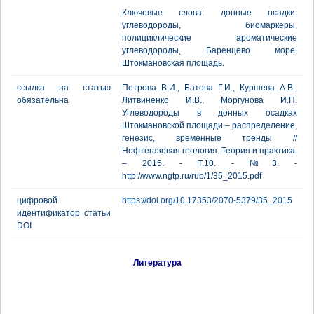
Ключевые слова: донные осадки,
углеводороды, биомаркеры,
полициклические ароматические
углеводороды, Баренцево море,
Штокмановская площадь.
ссылка на статью
Петрова В.И., Батова Г.И., Куршева А.В.,
обязательна
Литвиненко И.В., Моргунова И.П.
Углеводороды в донных осадках
Штокмановской площади – распределение,
генезис, временные тренды //
Нефтегазовая геология. Теория и практика.
– 2015. - Т.10. - №3. -
http://www.ngtp.ru/rub/1/35_2015.pdf
цифровой
https://doi.org/10.17353/2070-5379/35_2015
идентификатор статьи
DOI
Литература