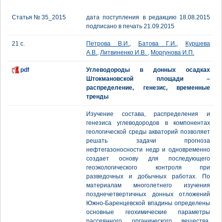
Статья № 35_2015
дата поступления в редакцию 18.08.2015
подписано в печать 21.09.2015
21 с.
Петрова В.И.
,
Батова Г.И.
,
Куршева
А.В.
,
Литвиненко И.В.
,
Моргунова И.П.
pdf
Углеводороды в донных осадках
Штокмановской площади –
распределение, генезис, временные
тренды
Изучение состава, распределения и
генезиса углеводородов в компонентах
геологической среды акваторий позволяет
решать задачи прогноза
нефтегазоносности недр и одновременно
создает основу для последующего
геоэкологического контроля при
разведочных и добычных работах. По
материалам многолетнего изучения
позднечетвертичных донных отложений
Южно-Баренцевской впадины определены
основные геохимические параметры
рассеянного органического вещества.