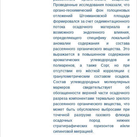
Проведенные исследования показали, что
органо-геохимический фон голоценовых
отложений Штокмановской площади
формировался за счет седиментационного
потока осадочного материала и
возможного эндогенного влияния,
определяющего специфику локальной
аномалии содержания и состава
рассеянного органического вещества. Это
выражается в повышенном содержании
ароматических углеводородов и
полиаренов, а также Сорг, но при
отсутствии его жёсткой корреляции с
гранулометрическим составом осадков.
Состав углеводородных молекулярных
маркеров свидетельствует об
обогащенности верхней части осадочного
разреза компонентами термально зрелого
рассеянного органического вещества, что
может быть обусловлено выбросами при
точечной разгрузке газового флюида
осадочных пород нижних
стратиграфических горизонтов и/или
сипинговой миграцией.