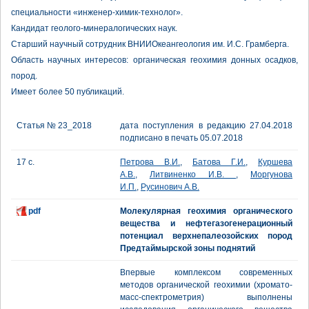
специальности «инженер-химик-технолог».
Кандидат геолого-минералогических наук.
Старший научный сотрудник ВНИИОкеангеология им. И.С. Грамберга.
Область научных интересов: органическая геохимия донных осадков,
пород.
Имеет более 50 публикаций.
Статья № 23_2018
дата поступления в редакцию 27.04.2018
подписано в печать 05.07.2018
17 с.
Петрова В.И.
,
Батова Г.И.
,
Куршева
А.В.
,
Литвиненко И.В.
,
Моргунова
И.П.
,
Русинович А.В.
pdf
Молекулярная геохимия органического
вещества и нефтегазогенерационный
потенциал верхнепалеозойских пород
Предтаймырской зоны поднятий
Впервые комплексом современных
методов органической геохимии (хромато-
масс-спектрометрия) выполнены