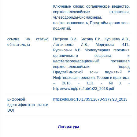
Ключевые слова: органическое вещество,
верхнепалеозойские отложения,
углеводороды-биомаркеры,
нефтегазоносность, Предтаймырская зона
поднятий.
ссылка на статью
Петрова В.И., Батова Г.И., Куршева А.В.,
обязательна
Литвиненко И.В., Моргунова И.П.,
Русинович А.В. Молекулярная геохимия
органического вещества и
нефтегазогенерационный потенциал
верхнепалеозойских пород
Предтаймырской зоны поднятий //
Нефтегазовая геология. Теория и практика.
– 2018. - Т.13. - №3. -
http://www.ngtp.ru/rub/1/23_2018.pdf
цифровой
https://doi.org/10.17353/2070-5379/23_2018
идентификатор статьи
DOI
Литература