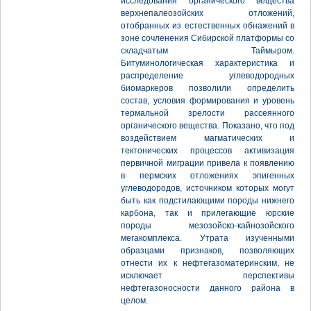
исследования органического вещества
верхнепалеозойских отложений,
отобранных из естественных обнажений в
зоне сочленения Сибирской платформы со
складчатым Таймыром.
Битуминологическая характеристика и
распределение углеводородных
биомаркеров позволили определить
состав, условия формирования и уровень
термальной зрелости рассеянного
органического вещества. Показано, что под
воздействием магматических и
тектонических процессов активизация
первичной миграции привела к появлению
в пермских отложениях эпигенных
углеводородов, источником которых могут
быть как подстилающими породы нижнего
карбона, так и прилегающие юрские
породы мезозойско-кайнозойского
мегакомплекса. Утрата изученными
образцами признаков, позволяющих
отнести их к нефтегазоматеринским, не
исключает перспективы
нефтегазоносности данного района в
целом.