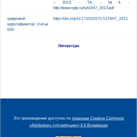
– 2013. - Т.8. - №4. -
http://www.ngtp.ru/rub/3/47_2013.pdf
цифровой
https://doi.org/10.17353/2070-5379/47_2013
идентификатор статьи
DOI
Литература
Это произведение доступно по
лицензии Creative Commons
«Attribution» («Атрибуция») 4.0 Всемирная