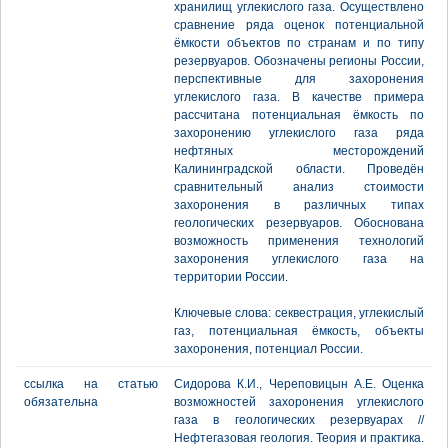
хранилищ углекислого газа. Осуществлено
сравнение ряда оценок потенциальной
ёмкости объектов по странам и по типу
резервуаров. Обозначены регионы России,
перспективные для захоронения
углекислого газа. В качестве примера
рассчитана потенциальная ёмкость по
захоронению углекислого газа ряда
нефтяных месторождений
Калининградской области. Проведён
сравнительный анализ стоимости
захоронения в различных типах
геологических резервуаров. Обоснована
возможность применения технологий
захоронения углекислого газа на
территории России.
Ключевые слова: секвестрация, углекислый
газ, потенциальная ёмкость, объекты
захоронения, потенциал России.
ссылка на статью
Сидорова К.И., Череповицын А.Е. Оценка
обязательна
возможностей захоронения углекислого
газа в геологических резервуарах //
Нефтегазовая геология. Теория и практика.