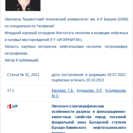
Окончила Ташкентский технический университет им. А.Р. Беруни (2006)
по специальности "геофизик".
Младший научный сотрудник Института геологии и разведки нефтяных
и газовых месторождений (ГУ «ИГИРНИГМ»).
Область научных интересов: нефтегазовая геология, петрография,
петрофизика.
Автор 6 публикаций.
Статья № 32_2021
дата поступления в редакцию 05.07.2021
подписано в печать 20.10.2021
17 с.
Евсеева Г.Б.
,
Кудашева Л.Р.
,
Атаджанова
М.Э.
pdf
Литолого-стратиграфические
особенности разреза и фильтрационно-
емкостные свойства пород лагунной
фациальной зоны Бухарской ступени
Бухаро-Хивинского нефтегазоносного