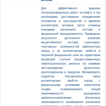
региона
Для эффективного ведения
геологоразведочных работ на нефть и газ
необходимо достоверное определение
положения в пространстве и времени
коллекторов, которые часто сложены
породами различного состава и
фациальной принадлежности. Приведены
результаты детального изучения
вещественного состава, структурно-
текстурных особенностей карбонатных
пород и их коллекторских свойств в
лагунной фациальной зоне на территории
Бухарской ступени Бухаро-Хивинского
нефтегазоносного региона на примере
месторождения Дультатепа,
расположенном в пределах Мубарекского
поднятия. Рассмотрена связь
коллекторских свойств пород с
фациальными условиями накопления
осадка, подчиняющихся общей
закономерности шельфового
карбонатонакопления. Изученные
закономерности размещения различных