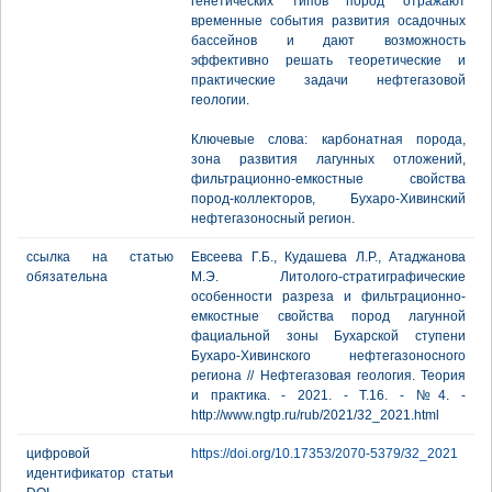
генетических типов пород отражают
временные события развития осадочных
бассейнов и дают возможность
эффективно решать теоретические и
практические задачи нефтегазовой
геологии.
Ключевые слова: карбонатная порода,
зона развития лагунных отложений,
фильтрационно-емкостные свойства
пород-коллекторов, Бухаро-Хивинский
нефтегазоносный регион.
ссылка на статью
Евсеева Г.Б., Кудашева Л.Р., Атаджанова
обязательна
М.Э. Литолого-стратиграфические
особенности разреза и фильтрационно-
емкостные свойства пород лагунной
фациальной зоны Бухарской ступени
Бухаро-Хивинского нефтегазоносного
региона // Нефтегазовая геология. Теория
и практика. - 2021. - Т.16. - №4. -
http://www.ngtp.ru/rub/2021/32_2021.html
цифровой
https://doi.org/10.17353/2070-5379/32_2021
идентификатор статьи