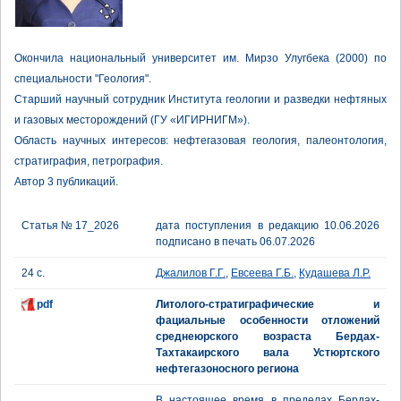
Окончила национальный университет им. Мирзо Улугбека (2000) по
специальности "Геология".
Старший научный сотрудник Института геологии и разведки нефтяных
и газовых месторождений (ГУ «ИГИРНИГМ»).
Область научных интересов: нефтегазовая геология, палеонтология,
стратиграфия, петрография.
Автор 3 публикаций.
Статья № 17_2026
дата поступления в редакцию 10.06.2026
подписано в печать 06.07.2026
24 с.
Джалилов Г.Г.
,
Евсеева Г.Б.
,
Кудашева Л.Р.
pdf
Литолого-стратиграфические и
фациальные особенности отложений
среднеюрского возраста Бердах-
Тахтакаирского вала Устюртского
нефтегазоносного региона
В настоящее время в пределах Бердах-