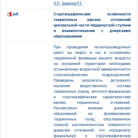
Л.Р.
,
Закиров Р.Т.
pdf
Стратиграфические особенности
терригенных юрских отложений
центральной части Чарджоуской ступени
и взаимоотношение с доюрскими
образованиями
При проведении геологоразведочных
работ на нефть и газ в отложениях
терригенной формации юрского возраста
на изучаемой территории необходимо
установление возрастной эквивалентности
стратиграфических подразделений.
Приведены результаты детального
изучения вещественного состава
терригенных пород, литолого-фациальная
и стратиграфическая характеристики
юрских терригенных отложений.
Рассмотрено влияние доюрских
образований на формирование
терригенных толщ, обусловленное
сильной расчлененностью поверхности
доюрских отложений, что определило
фациальную и стратиграфическую