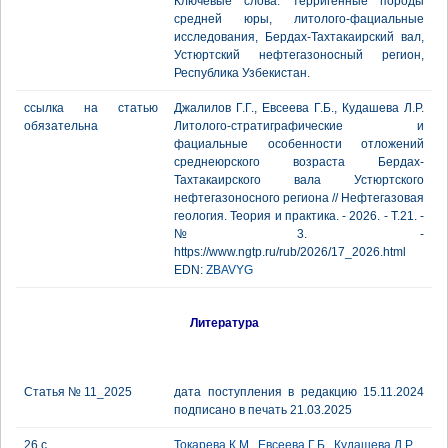
Ключевые слова: терригенные породы
средней юры, литолого-фациальные
исследования, Бердах-Тахтакаирский вал,
Устюртский нефтегазоносный регион,
Республика Узбекистан.
ссылка на статью
Джалилов Г.Г., Евсеева Г.Б., Кудашева Л.Р.
обязательна
Литолого-стратиграфические и
фациальные особенности отложений
среднеюрского возраста Бердах-
Тахтакаирского вала Устюртского
нефтегазоносного региона // Нефтегазовая
геология. Теория и практика. - 2026. - Т.21. -
№3. -
https://www.ngtp.ru/rub/2026/17_2026.html
EDN:
ZBAVYG
Литература
Статья № 11_2025
дата поступления в редакцию 15.11.2024
подписано в печать 21.03.2025
26 с.
Токарева К.М.
,
Евсеева Г.Б.
,
Кудашева Л.Р.