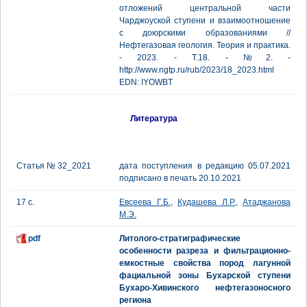
отложений центральной части
Чарджоуской ступени и взаимоотношение
с доюрскими образованиями //
Нефтегазовая геология. Теория и практика.
- 2023. - Т.18. - №2. -
http://www.ngtp.ru/rub/2023/18_2023.html
EDN: IYOWBT
Литература
Статья № 32_2021
дата поступления в редакцию 05.07.2021
подписано в печать 20.10.2021
17 с.
Евсеева Г.Б.
,
Кудашева Л.Р.
,
Атаджанова
М.Э.
pdf
Литолого-стратиграфические
особенности разреза и фильтрационно-
емкостные свойства пород лагунной
фациальной зоны Бухарской ступени
Бухаро-Хивинского нефтегазоносного
региона