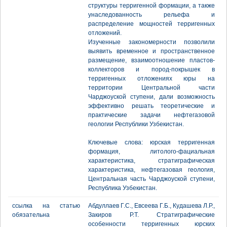
структуры терригенной формации, а также
унаследованность рельефа и
распределение мощностей терригенных
отложений.
Изученные закономерности позволили
выявить временное и пространственное
размещение, взаимоотношение пластов-
коллекторов и пород-покрышек в
терригенных отложениях юры на
территории Центральной части
Чарджоуской ступени, дали возможность
эффективно решать теоретические и
практические задачи нефтегазовой
геологии Республики Узбекистан.
Ключевые слова: юрская терригенная
формация, литолого-фациальная
характеристика, стратиграфическая
характеристика, нефтегазовая геология,
Центральная часть Чарджоуской ступени,
Республика Узбекистан.
ссылка на статью
Абдуллаев Г.С., Евсеева Г.Б., Кудашева Л.Р.,
обязательна
Закиров Р.Т. Стратиграфические
особенности терригенных юрских