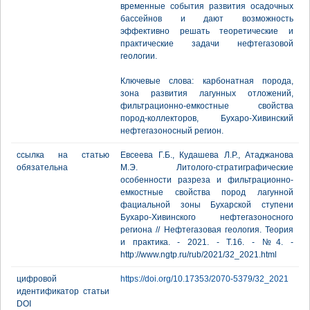
временные события развития осадочных
бассейнов и дают возможность
эффективно решать теоретические и
практические задачи нефтегазовой
геологии.
Ключевые слова: карбонатная порода,
зона развития лагунных отложений,
фильтрационно-емкостные свойства
пород-коллекторов, Бухаро-Хивинский
нефтегазоносный регион.
ссылка на статью
Евсеева Г.Б., Кудашева Л.Р., Атаджанова
обязательна
М.Э. Литолого-стратиграфические
особенности разреза и фильтрационно-
емкостные свойства пород лагунной
фациальной зоны Бухарской ступени
Бухаро-Хивинского нефтегазоносного
региона // Нефтегазовая геология. Теория
и практика. - 2021. - Т.16. - №4. -
http://www.ngtp.ru/rub/2021/32_2021.html
цифровой
https://doi.org/10.17353/2070-5379/32_2021
идентификатор статьи
DOI