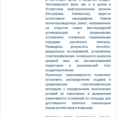
Тахтакаирского вала, как и в целом в
Устюртском нефтегазоносном регионе
(Республика Узбекистан), ведется
интенсивное наращивание темпов
геологоразведочных работ, направленное
на открытие новых месторождений
углеводородов в среднеюрских
отложениях, сложенных терригенными
породами различного генезиса.
Приведены результаты литолого-
фациальных исследований, установлены
стратиграфические особенности разрезов
средней юры на рассматриваемой
территории в среднеюрский этап
осадконакопления.
Изученные закономерности позволяют
установить распределение осадков в
среднеюрском стратиграфическом
интервале с определением генетических
условий их накопления и выявлением
изменчивости отложений по площади для
достоверного прогноза локализации
пород-коллекторов и покрышек.