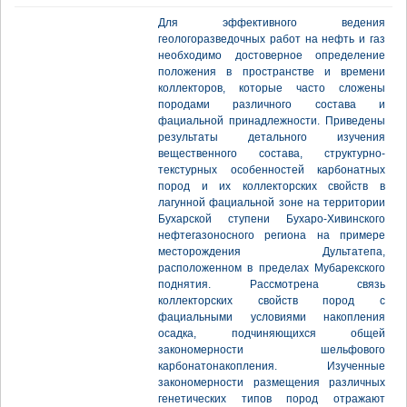
Для эффективного ведения
геологоразведочных работ на нефть и газ
необходимо достоверное определение
положения в пространстве и времени
коллекторов, которые часто сложены
породами различного состава и
фациальной принадлежности. Приведены
результаты детального изучения
вещественного состава, структурно-
текстурных особенностей карбонатных
пород и их коллекторских свойств в
лагунной фациальной зоне на территории
Бухарской ступени Бухаро-Хивинского
нефтегазоносного региона на примере
месторождения Дультатепа,
расположенном в пределах Мубарекского
поднятия. Рассмотрена связь
коллекторских свойств пород с
фациальными условиями накопления
осадка, подчиняющихся общей
закономерности шельфового
карбонатонакопления. Изученные
закономерности размещения различных
генетических типов пород отражают