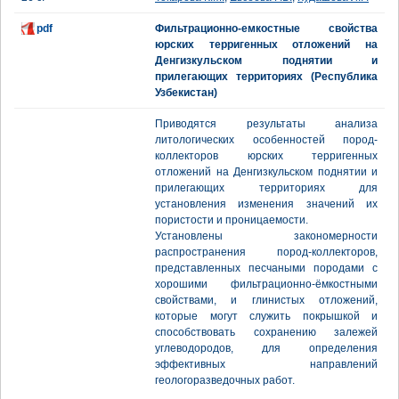
pdf
Фильтрационно-емкостные свойства
юрских терригенных отложений на
Денгизкульском поднятии и
прилегающих территориях (Республика
Узбекистан)
Приводятся результаты анализа
литологических особенностей пород-
коллекторов юрских терригенных
отложений на Денгизкульском поднятии и
прилегающих территориях для
установления изменения значений их
пористости и проницаемости.
Установлены закономерности
распространения пород-коллекторов,
представленных песчаными породами с
хорошими фильтрационно-ёмкостными
свойствами, и глинистых отложений,
которые могут служить покрышкой и
способствовать сохранению залежей
углеводородов, для определения
эффективных направлений
геологоразведочных работ.