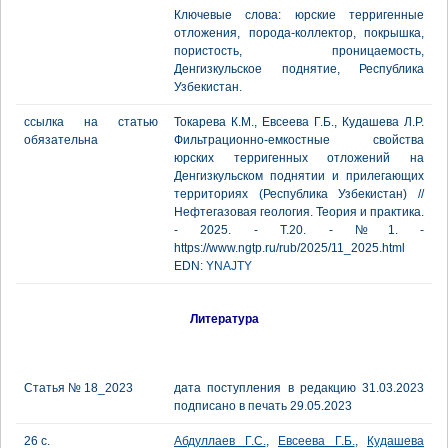
Ключевые слова: юрские терригенные
отложения, порода-коллектор, покрышка,
пористость, проницаемость,
Денгизкульское поднятие, Республика
Узбекистан.
ссылка на статью
Токарева К.М., Евсеева Г.Б., Кудашева Л.Р.
обязательна
Фильтрационно-емкостные свойства
юрских терригенных отложений на
Денгизкульском поднятии и прилегающих
территориях (Республика Узбекистан) //
Нефтегазовая геология. Теория и практика.
- 2025. - Т.20. - №1. -
https://www.ngtp.ru/rub/2025/11_2025.html
EDN:
YNAJTY
Литература
Статья № 18_2023
дата поступления в редакцию 31.03.2023
подписано в печать 29.05.2023
26 с.
Абдуллаев Г.С.
,
Евсеева Г.Б.
,
Кудашева