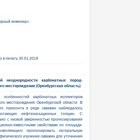
горный инженер».
 в печать 30.01.2019
ой неоднородности карбонатных пород-
ого месторождения (Оренбургская область)
 особенностей карбонатных коллекторов
ого месторождения Оренбургской области. В
ого горизонта в ряде скважин наблюдалось
аботающих нефтенасыщенных толщин. С
зано с низкой уверенностью прогнозирования
ционно-емкостными свойствами по площади.
зволяющего прогнозировать латеральную
офизического изучения скважин для уточнения