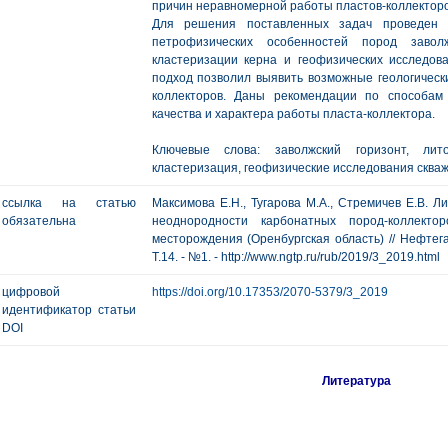
причин неравномерной работы пластов-коллекторо
Для решения поставленных задач проведен р
петрофизических особенностей пород завол
кластеризации керна и геофизических исследов
подход позволил выявить возможные геологическ
коллекторов. Даны рекомендации по способам
качества и характера работы пласта-коллектора.
Ключевые слова: заволжский горизонт, лито
кластеризация, геофизические исследования скваж
ссылка на статью
Максимова Е.Н., Тугарова М.А., Стремичев Е.В. 
обязательна
неоднородности карбонатных пород-коллектор
месторождения (Оренбургская область) // Нефтегаз
Т.14. - №1. - http://www.ngtp.ru/rub/2019/3_2019.html
цифровой
https://doi.org/10.17353/2070-5379/3_2019
идентификатор статьи
DOI
Литература