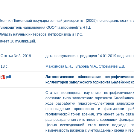
кончил Тюменский государственный университет (2005) по специальности «
Руководитель направления ООО “Газпромнефть НТЦ.
бласть научных интересов: петрофизика и ГИС.
меет 10 публикаций.
Статья № 3_2019
дата поступления в редакцию 14.01.2019 подписано
13 с.
Максимова Е.Н.
,
Тугарова М.А.
,
Стремичев Е.В.
pdf
Литологическое обоснование петрофизическ
коллекторов заволжского горизонта Балейкинск
Статья посвящена изучению петрофизических
сложного типа заволжского горизонта Балейкинск
ходе разработки пластов-коллекторов заволжск
несовпадение прогнозных и фактически р
геологической точки зрения, это может быть свя
распространения литотипов с хорошими фильтра
Целью исследований стал поиск подхода, по
изменчивость разреза с учетом данных керна и ге