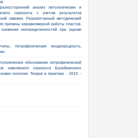
в.
азносторонний анализ литологических и
жского горизонта с учетом результатов
аний скважин. Разработанный методический
ие причины неравномерной работы пластов-
 снижения неопределенностей при оценке
типы, петрофизическая неоднородность,
ин.
Литологическое обоснование петрофизической
ов заволжского горизонта Балейкинского
овая геология. Теория и практика. - 2019. -