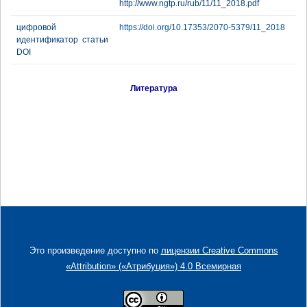
http://www.ngtp.ru/rub/11/11_2018.pdf
цифровой
https://doi.org/10.17353/2070-5379/11_2018
идентификатор статьи
DOI
Литература
Это произведение доступно по
лицензии Creative Commons
«Attribution» («Атрибуция») 4.0 Всемирная