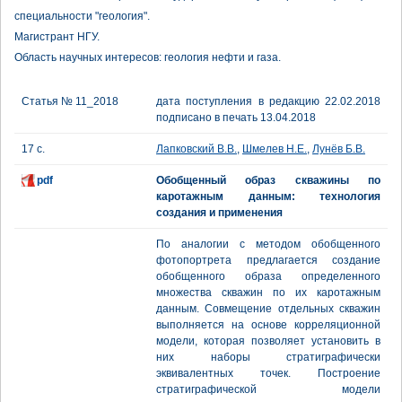
специальности "геология".
Магистрант НГУ.
Область научных интересов: геология нефти и газа.
Статья № 11_2018
дата поступления в редакцию 22.02.2018
подписано в печать 13.04.2018
17 с.
Лапковский В.В.
,
Шмелев Н.Е.
,
Лунёв Б.В.
pdf
Обобщенный образ скважины по
каротажным данным: технология
создания и применения
По аналогии с методом обобщенного
фотопортрета предлагается создание
обобщенного образа определенного
множества скважин по их каротажным
данным. Совмещение отдельных скважин
выполняется на основе корреляционной
модели, которая позволяет установить в
них наборы стратиграфически
эквивалентных точек. Построение
стратиграфической модели