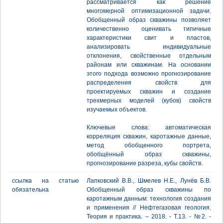
рассматривается как решение
многомерной оптимизационной задачи.
Обобщенный образ скважины позволяет
количественно оценивать типичные
характеристики свит и пластов,
анализировать индивидуальные
отклонения, свойственные отдельным
районам или скважинам. На основании
этого подхода возможно прогнозирование
распределения свойств для
проектируемых скважин и создание
трехмерных моделей (кубов) свойств
изучаемых объектов.
Ключевые слова: автоматическая
корреляция скважин, каротажные данные,
метод обобщенного портрета,
обобщённый образ скважины,
прогнозирование разреза, кубы свойств.
ссылка на статью
Лапковский В.В., Шмелев Н.Е., Лунёв Б.В.
обязательна
Обобщенный образ скважины по
каротажным данным: технология создания
и применения // Нефтегазовая геология.
Теория и практика. – 2018. - Т.13. - №2. -