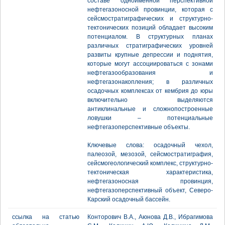
составе одноименной перспективной
нефтегазоносной провинции, которая с
сейсмостратиграфических и структурно-
тектонических позиций обладает высоким
потенциалом. В структурных планах
различных стратиграфических уровней
развиты крупные депрессии и поднятия,
которые могут ассоциироваться с зонами
нефтегазообразования и
нефтегазонакопления; в различных
осадочных комплексах от кембрия до юры
включительно выделяются
антиклинальные и сложнопостроенные
ловушки – потенциальные
нефтегазоперспективные объекты.
Ключевые слова: осадочный чехол,
палеозой, мезозой, сейсмостратиграфия,
сейсмогеологический комплекс, структурно-
тектоническая характеристика,
нефтегазоносная провинция,
нефтегазоперспективный объект, Северо-
Карский осадочный бассейн.
ссылка на статью
Конторович В.А., Аюнова Д.В., Ибрагимова