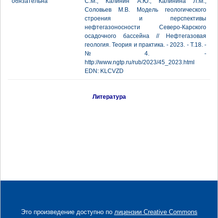
обязательна
С.М., Калинин А.Ю., Калинина Л.М.,
Соловьев М.В. Модель геологического
строения и перспективы
нефтегазоносности Северо-Карского
осадочного бассейна // Нефтегазовая
геология. Теория и практика. - 2023. - Т.18. -
№4. -
http://www.ngtp.ru/rub/2023/45_2023.html
EDN: KLCVZD
Литература
Это произведение доступно по
лицензии Creative Commons