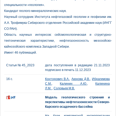
специальности «геология».
Кандидат геолого-минералогических наук.
Научный сотрудник Института нефтегазовой геологии и геофизики им.
А.А. Трофимука Сибирского отделения Российской академии наук (ИНГГ
СО РАН).
Область научных интересов: сейсмогеологическая и структурно-
тектоническая характеристики, нефтегазоносность мезозойско-
кайнозойского комплекса Западной Сибири.
Имеет 46 публикаций.
Статья № 45_2023
дата поступления в редакцию 21.11.2023
подписано в печать 11.12.2023
16 с.
Конторович В.А.
,
Аюнова Д.В.
,
Ибрагимова
С.М.
,
Калинин А.Ю.
,
Калинина
Л.М.
,
Соловьев М.В.
pdf
Модель геологического строения и
перспективы нефтегазоносности Северо-
Карского осадочного бассейна
На базе комплексной интерпретации