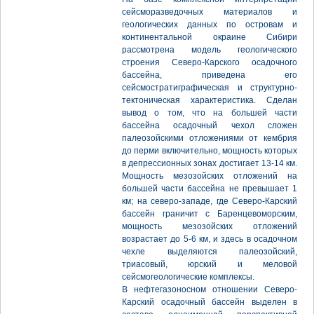
сейсморазведочных материалов и
геологических данных по островам и
континентальной окраине Сибири
рассмотрена модель геологического
строения Северо-Карского осадочного
бассейна, приведена его
сейсмостратиграфическая и структурно-
тектоническая характеристика. Сделан
вывод о том, что на большей части
бассейна осадочный чехол сложен
палеозойскими отложениями от кембрия
до перми включительно, мощность которых
в депрессионных зонах достигает 13-14 км.
Мощность мезозойских отложений на
большей части бассейна не превышает 1
км; на северо-западе, где Северо-Карский
бассейн граничит с Баренцевоморским,
мощность мезозойских отложений
возрастает до 5-6 км, и здесь в осадочном
чехле выделяются палеозойский,
триасовый, юрский и меловой
сейсмогеологические комплексы.
В нефтегазоносном отношении Северо-
Карский осадочный бассейн выделен в