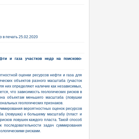
 в печать 25.02.2020
фти и газа участков недр на поисково-
тностной оценки ресурсов нефти и газа для
ических объектов разного масштаба (участок
для них определяют наличие как независимых,
ется, что зависимость геологических рисков в
енна объектам меньшего масштаба (ловушки
иональных геологических признаков.
уммирования вероятностных оценок ресурсов
ба (ловушка) к большему масштабу (пласт и
 рисков ловушек каждого пласта. Такой способ
к последовательности задач суммирования
ологическими рисками.