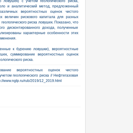
 ловушек) с учетом геологического риска,
арло и аналитический метод, предложенный
азличных вероятностных оценок чистого
ых величин рискового капитала для разных
геологического риска ловушек. Показано, что
ого дисконтированного дохода, полученные
ализированы характерные особенности этих
именения.
ленные к бурению ловушки), вероятностные
ушек, суммирование вероятностных оценок
ологического риска.
вание вероятностных оценок чистого
четом геологического риска // Нефтегазовая
tp://www.ngtp.ru/rub/2019/12_2019.html