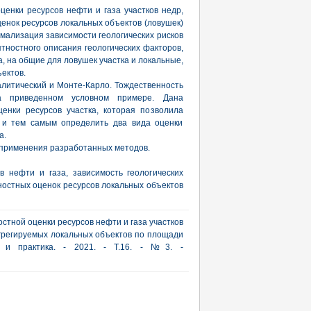
енки ресурсов нефти и газа участков недр,
нок ресурсов локальных объектов (ловушек)
рмализация зависимости геологических рисков
тностного описания геологических факторов,
 на общие для ловушек участка и локальные,
ектов.
литический и Монте-Карло. Тождественность
а приведенном условном примере. Дана
енки ресурсов участка, которая позволила
» и тем самым определить два вида оценки
а.
 применения разработанных методов.
 нефти и газа, зависимость геологических
ностных оценок ресурсов локальных объектов
стной оценки ресурсов нефти и газа участков
агрегируемых локальных объектов по площади
я и практика. - 2021. - Т.16. - №3. -