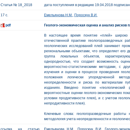
Статья № 18_2018
дата поступления в редакцию 19.04.2018 подписано
17 с.
Емельянова Н.М.
,
Пороскун В.И.
pdf
Геолого-экономическая оценка и анализ рисков 
В настоящее время понятие «плей» широко и
отечественной практике геологоразведочных р
геологических исследований плей занимает пр
региональными объектами, что определяет его дв
группа локальных объектов, характеризую
однородностью, что создает возможность оцени
вероятностно-статистическими методами, с др
изучения и оценки в процессе проведения геол
положения логически упорядоченной мето
неопределенности и риска по материалам пуб
изданиях. Введено понятие «геологический
вероятностные оценки геолого-экономических пока
условии продуктивности плея), и с учетом геоло
непродуктивности плея).
Ключевые слова: геологоразведочные работы н
методология учета неопределенности и геологическ
ссылка на статью
Емельянова Н.М., Пороскун В.И. Геолого-эконо