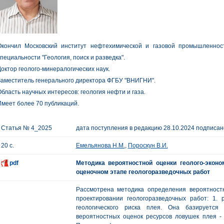
Окончил Московский институт нефтехимической и газовой промышленнос
пециальности "Геология, поиск и разведка".
октор геолого-минералогических наук.
аместитель генерального директора ФГБУ "ВНИГНИ".
бласть научных интересов: геология нефти и газа.
меет более 70 публикаций.
Статья № 4_2025
дата поступления в редакцию 28.10.2024 подписано
20 с.
Емельянова Н.М.
,
Пороскун В.И.
pdf
Методика вероятностной оценки геолого-эконо
оценочном этапе геологоразведочных работ
Рассмотрена методика определения вероятност
проектировании геологоразведочных работ: 1. р
геологического риска плея. Она базируется
вероятностных оценок ресурсов ловушек плея - б