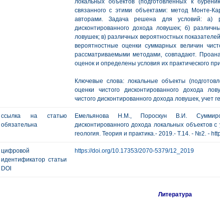
локальных объектов (подготовленных к бурению
связанного с этими объектами: метод Монте-К
авторами. Задача решена для условий: а) р
дисконтированного дохода ловушек; б) различн
ловушек; в) различных вероятностных показателей 
вероятностные оценки суммарных величин чист
рассматриваемыми методами, совпадают. Проан
оценок и определены условия их практического пр
Ключевые слова: локальные объекты (подготов
оценки чистого дисконтированного дохода лов
чистого дисконтированного дохода ловушек, учет ге
ссылка на статью
Емельянова Н.М., Пороскун В.И. Суммиро
обязательна
дисконтированного дохода локальных объектов с у
геология. Теория и практика.- 2019.- Т.14. - №2. - ht
цифровой
https://doi.org/10.17353/2070-5379/12_2019
идентификатор статьи
DOI
Литература