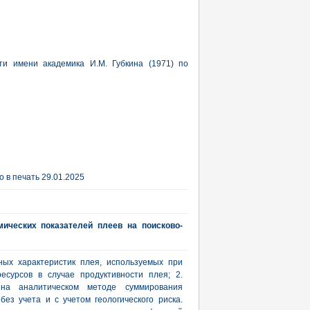
ти имени академика И.М. Губкина (1971) по
 в печать 29.01.2025
мических показателей плеев на поисково-
ных характеристик плея, используемых при
есурсов в случае продуктивности плея; 2.
 на аналитическом методе суммирования
ез учета и с учетом геологического риска.