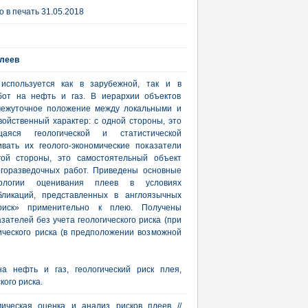
 в печать 31.05.2018
плеев
спользуется как в зарубежной, так и в
абот на нефть и газ. В иерархии объектов
омежуточное положение между локальными и
ойственный характер: с одной стороны, это
щаяся геологической и статистической
вать их геолого-экономические показатели
угой стороны, это самостоятельный объект
огоразведочных работ. Приведены основные
дологии оценивания плеев в условиях
ликаций, представленных в англоязычных
 риск» применительно к плею. Получены
зателей без учета геологического риска (при
гического риска (в предположении возможной
а нефть и газ, геологический риск плея,
ого риска.
мическая оценка и анализ рисков плеев //