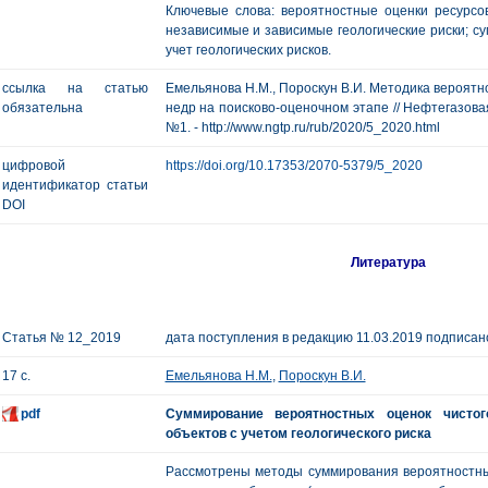
Ключевые слова: вероятностные оценки ресурсо
независимые и зависимые геологические риски; с
учет геологических рисков.
ссылка на статью
Емельянова Н.М., Пороскун В.И. Методика вероятно
обязательна
недр на поисково-оценочном этапе // Нефтегазовая г
№1. - http://www.ngtp.ru/rub/2020/5_2020.html
цифровой
https://doi.org/10.17353/2070-5379/5_2020
идентификатор статьи
DOI
Литература
Статья № 12_2019
дата поступления в редакцию 11.03.2019 подписано
17 с.
Емельянова Н.М.
,
Пороскун В.И.
pdf
Суммирование вероятностных оценок чистог
объектов с учетом геологического риска
Рассмотрены методы суммирования вероятностных