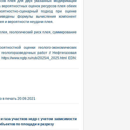
сов плея для двух указанных модификаций
а вероятностных оценок ресурсов плея обеих
оятностно-сценарный подход при оценке
Приведены формулы вычисления компонент
лея и вероятности неудачи плея.
лея, геологический риск плея, суммирование
оятностной оценки геолого-экономических
 геологоразведочных работ // Нефтегазовая
- https://www.ngtp.ru/rub/2025/4_2025.html EDN:
 в печать 20.09.2021
и газа участков недр с учетом зависимости
объектов по площади и разрезу