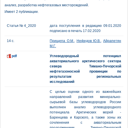
анализ, разработка нефтегазовых месторождений.
Имеет 2 публикации.
Статья № 4_2020
дата поступления в редакцию 09.01.2020
подписано в печать 17.02.2020
14 с.
Прищепа О.М.
,
Нефедов Ю.В.
,
Айрапетян
М.Г.
pdf
Углеводородный потенциал
акваториального арктического сектора
севера Тимано-Печорской
нефтегазоносной провинции по
результатам региональных
исследований
С целью оценки одного из важнейших
направлений развития минерально-
сырьевой базы углеводородов России
выполнен анализ углеводородного
потенциала Арктических морей -
Баренцева и Карского, а также зоны их
сочленения с акваториальным
продолжением Тимано-Печорской