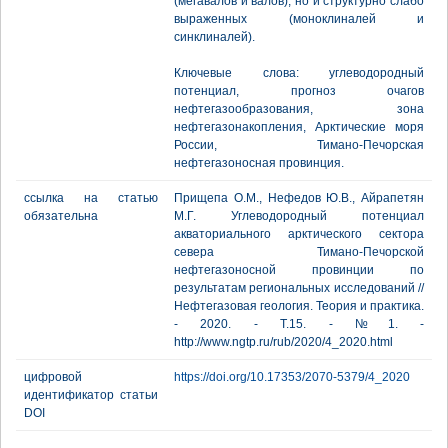
(мегавалов и валов), но и структурно слабо
выраженных (моноклиналей и
синклиналей).
Ключевые слова: углеводородный
потенциал, прогноз очагов
нефтегазообразования, зона
нефтегазонакопления, Арктические моря
России, Тимано-Печорская
нефтегазоносная провинция.
ссылка на статью
Прищепа О.М., Нефедов Ю.В., Айрапетян
обязательна
М.Г. Углеводородный потенциал
акваториального арктического сектора
севера Тимано-Печорской
нефтегазоносной провинции по
результатам региональных исследований //
Нефтегазовая геология. Теория и практика.
- 2020. - Т.15. - №1. -
http://www.ngtp.ru/rub/2020/4_2020.html
цифровой
https://doi.org/10.17353/2070-5379/4_2020
идентификатор статьи
DOI