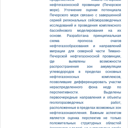
нефтегазоносной провинции (Печорское
море). Уточнение оценки потенциала
Печорского моря связано с завершенной
серией региональных сейсморазведочных
исследований и проведения комплексного
бассейнового моделирования на их
основе. Разработана принципиальная
схема прогноза очагов
нефтегазообразования и направлений
миграции для северной части Тимано-
Печорской нефтегазоносной провинции,
где выявлены возможности
распространения зон аккумуляции
углеводородов в пределах основных
нефтегазоносных комплексов,
позволившие дифференцировать участки
нераспределенного фона недр по
перспективности. Выделены
первоочередные направления и объекты
геологоразведочных работ,
расположенные в пределах возможных зон
нефтегазонакопления. Важным аспектом
является оценка перспектив не только
положительных структурных областей