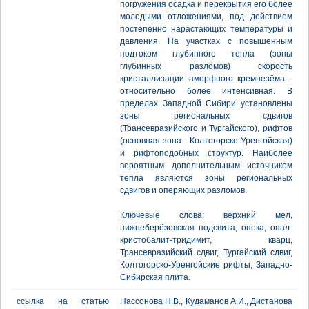
погружения осадка и перекрытия его более
молодыми отложениями, под действием
постепенно нарастающих температуры и
давления. На участках с повышенным
подтоком глубинного тепла (зоны
глубинных разломов) скорость
кристаллизации аморфного кремнезёма -
относительно более интенсивная. В
пределах Западной Сибири установлены
зоны региональных сдвигов
(Трансевразийского и Тургайского), рифтов
(основная зона - Колтогорско-Уренгойская)
и рифтоподобных структур. Наиболее
вероятным дополнительным источником
тепла являются зоны региональных
сдвигов и оперяющих разломов.
Ключевые слова: верхний мел,
нижнеберёзовская подсвита, опока, опал-
кристобалит-тридимит, кварц,
Трансевразийский сдвиг, Тургайский сдвиг,
Колтогорско-Уренгойские рифты, Западно-
Сибирская плита.
ссылка на статью
Нассонова Н.В., Кудаманов А.И., Дистанова