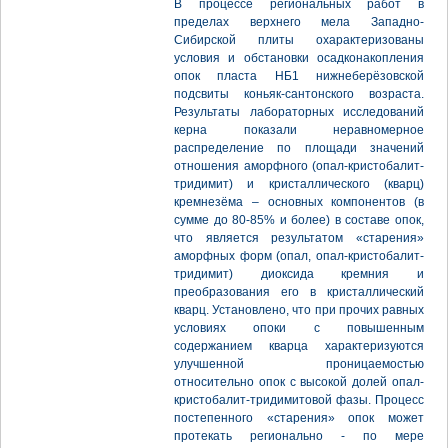
В процессе региональных работ в
пределах верхнего мела Западно-
Сибирской плиты охарактеризованы
условия и обстановки осадконакопления
опок пласта НБ1 нижнеберёзовской
подсвиты коньяк-сантонского возраста.
Результаты лабораторных исследований
керна показали неравномерное
распределение по площади значений
отношения аморфного (опал-кристобалит-
тридимит) и кристаллического (кварц)
кремнезёма – основных компонентов (в
сумме до 80-85% и более) в составе опок,
что является результатом «старения»
аморфных форм (опал, опал-кристобалит-
тридимит) диоксида кремния и
преобразования его в кристаллический
кварц. Установлено, что при прочих равных
условиях опоки с повышенным
содержанием кварца характеризуются
улучшенной проницаемостью
относительно опок с высокой долей опал-
кристобалит-тридимитовой фазы. Процесс
постепенного «старения» опок может
протекать регионально - по мере