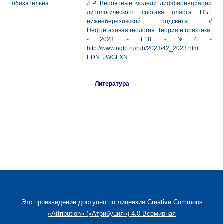
обязательна
Л.Р. Вероятные модели дифференциации
литологического состава пласта НБ1
нижнеберёзовской подсвиты //
Нефтегазовая геология. Теория и практика.
- 2023. - Т.18. - №4. -
http://www.ngtp.ru/rub/2023/42_2023.html
EDN: JWGFXN
Литература
Это произведение доступно по
лицензии Creative Commons
«Attribution» («Атрибуция») 4.0 Всемирная