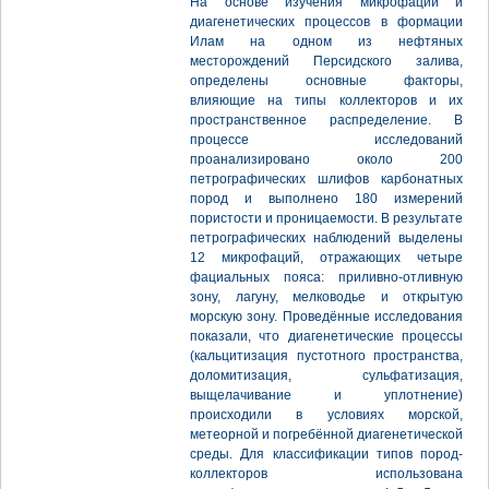
На основе изучения микрофаций и
диагенетических процессов в формации
Илам на одном из нефтяных
месторождений Персидского залива,
определены основные факторы,
влияющие на типы коллекторов и их
пространственное распределение. В
процессе исследований
проанализировано около 200
петрографических шлифов карбонатных
пород и выполнено 180 измерений
пористости и проницаемости. В результате
петрографических наблюдений выделены
12 микрофаций, отражающих четыре
фациальных пояса: приливно-отливную
зону, лагуну, мелководье и открытую
морскую зону. Проведённые исследования
показали, что диагенетические процессы
(кальцитизация пустотного пространства,
доломитизация, сульфатизация,
выщелачивание и уплотнение)
происходили в условиях морской,
метеорной и погребённой диагенетической
среды. Для классификации типов пород-
коллекторов использована