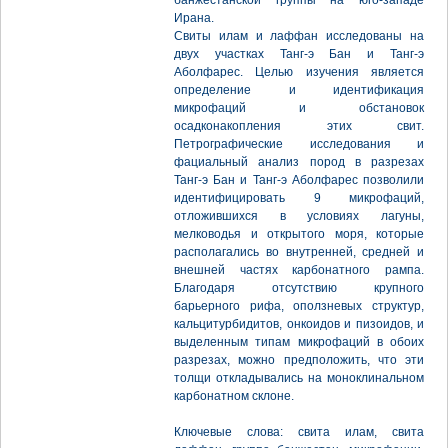
банжестанской группы на юго-западе
Ирана.
Свиты илам и лаффан исследованы на
двух участках Танг-э Бан и Танг-э
Аболфарес. Целью изучения является
определение и идентификация
микрофаций и обстановок
осадконакопления этих свит.
Петрографические исследования и
фациальный анализ пород в разрезах
Танг-э Бан и Танг-э Аболфарес позволили
идентифицировать 9 микрофаций,
отложившихся в условиях лагуны,
мелководья и открытого моря, которые
располагались во внутренней, средней и
внешней частях карбонатного рампа.
Благодаря отсутствию крупного
барьерного рифа, оползневых структур,
кальцитурбидитов, онкоидов и пизоидов, и
выделенным типам микрофаций в обоих
разрезах, можно предположить, что эти
толщи откладывались на моноклинальном
карбонатном склоне.
Ключевые слова: свита илам, свита