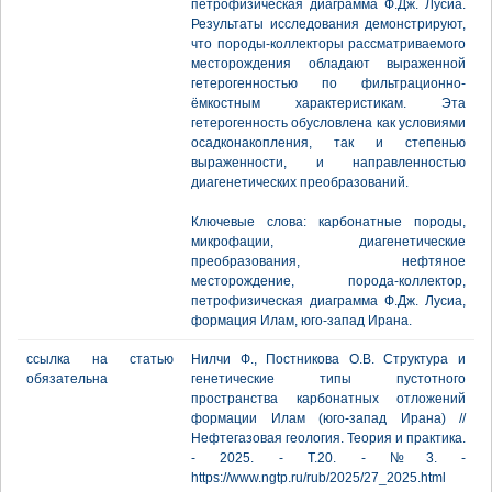
петрофизическая диаграмма Ф.Дж. Лусиа.
Результаты исследования демонстрируют,
что породы-коллекторы рассматриваемого
месторождения обладают выраженной
гетерогенностью по фильтрационно-
ёмкостным характеристикам. Эта
гетерогенность обусловлена как условиями
осадконакопления, так и степенью
выраженности, и направленностью
диагенетических преобразований.
Ключевые слова: карбонатные породы,
микрофации, диагенетические
преобразования, нефтяное
месторождение, порода-коллектор,
петрофизическая диаграмма Ф.Дж. Лусиа,
формация Илам, юго-запад Ирана.
ссылка на статью
Нилчи Ф., Постникова О.В. Структура и
обязательна
генетические типы пустотного
пространства карбонатных отложений
формации Илам (юго-запад Ирана) //
Нефтегазовая геология. Теория и практика.
- 2025. - Т.20. - №3. -
https://www.ngtp.ru/rub/2025/27_2025.html