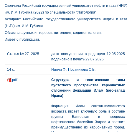
Окончила Российский государственный университет нефти и газа (НИУ)
им. И.М. Губкина (2022) по специальности "Литология".
Аспирант Российского государственного университета нефти и газа
(НИУ) им. И.М. Губкина.
Область научных интересов: литология, седиментология.
Имеет 6 публикаций.
Статья № 27_2025
дата поступления в редакцию 12.05.2025
подписано в печать 29.07.2025
14 с.
Нилчи Ф.
,
Постникова О.В.
pdf
Структура и генетические типы
пустотного пространства карбонатных
отложений формации Илам (юго-запад
Ирана)
Формация Илам сантон-кампанского
возраста играет ключевую роль в составе
группы Бангестан в пределах
нефтеносного бассейна Загрос и состоит
преимущественно из карбонатных пород.