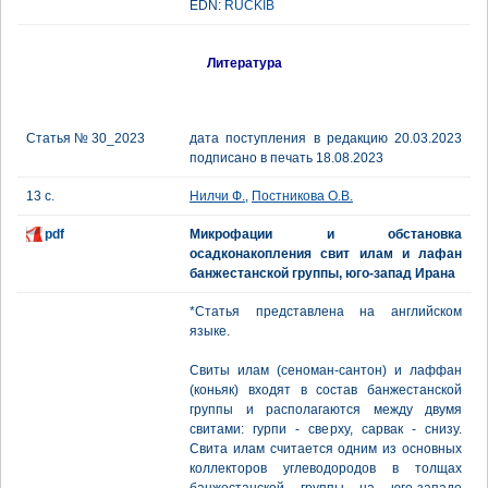
EDN:
RUCKIB
Литература
Статья № 30_2023
дата поступления в редакцию 20.03.2023
подписано в печать 18.08.2023
13 с.
Нилчи Ф.
,
Постникова О.В.
pdf
Микрофации и обстановка
осадконакопления свит илам и лафан
банжестанской группы, юго-запад Ирана
*Статья представлена на английском
языке.
Свиты илам (сеноман-сантон) и лаффан
(коньяк) входят в состав банжестанской
группы и располагаются между двумя
свитами: гурпи - сверху, сарвак - снизу.
Свита илам считается одним из основных
коллекторов углеводородов в толщах