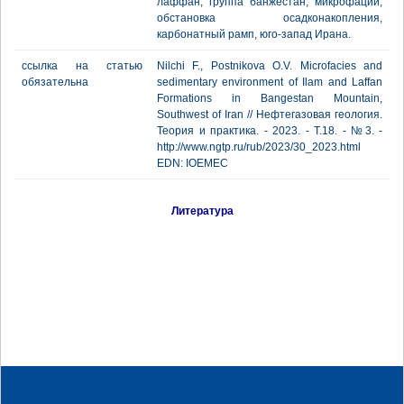
лаффан, группа банжестан, микрофации,
обстановка осадконакопления,
карбонатный рамп, юго-запад Ирана.
ссылка на статью
Nilchi F., Postnikova О.V. Microfacies and
обязательна
sedimentary environment of Ilam and Laffan
Formations in Bangestan Mountain,
Southwest of Iran // Нефтегазовая геология.
Теория и практика. - 2023. - Т.18. - №3. -
http://www.ngtp.ru/rub/2023/30_2023.html
EDN: IOEMEC
Литература