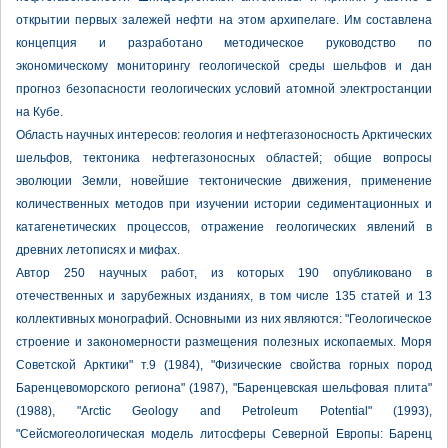
открытии первых залежей нефти на этом архипелаге. Им составлена
концепция и разработано методическое руководство по
экономическому мониторингу геологической среды шельфов и дан
прогноз безопасности геологических условий атомной электростанции
на Кубе.
Область научных интересов: геология и нефтегазоносность Арктических
шельфов, тектоника нефтегазоносных областей; общие вопросы
эволюции Земли, новейшие тектонические движения, применение
количественных методов при изучении истории седиментационных и
катагенетических процессов, отражение геологических явлений в
древних летописях и мифах.
Автор 250 научных работ, из которых 190 опубликовано в
отечественных и зарубежных изданиях, в том числе 135 статей и 13
коллективных монографий. Основными из них являются: "Геологическое
строение и закономерности размещения полезных ископаемых. Моря
Советской Арктики" т.9 (1984), "Физические свойства горных пород
Баренцевоморского региона" (1987), "Баренцевская шельфовая плита"
(1988), "Arctic Geology and Petroleum Potential" (1993),
"Сейсмогеологическая модель литосферы Северной Европы: Баренц