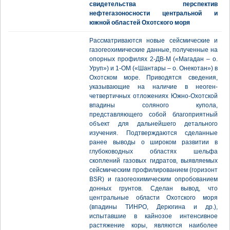
свидетельства перспектив
нефтегазоносности центральной и
южной областей Охотского моря
Рассматриваются новые сейсмические и
газогеохимические данные, полученные на
опорных профилях 2-ДВ-М («Магадан – о.
Уруп») и 1-ОМ («Шантары – о. Онекотан») в
Охотском море. Приводятся сведения,
указывающие на наличие в неоген-
четвертичных отложениях Южно-Охотской
впадины соляного купола,
представляющего собой благоприятный
объект для дальнейшего детального
изучения. Подтверждаются сделанные
ранее выводы о широком развитии в
глубоководных областях шельфа
скоплений газовых гидратов, выявляемых
сейсмическим профилированием (горизонт
BSR) и газогеохимическим опробованием
донных грунтов. Сделан вывод, что
центральные области Охотского моря
(впадины ТИНРО, Дерюгина и др.),
испытавшие в кайнозое интенсивное
растяжение коры, являются наиболее