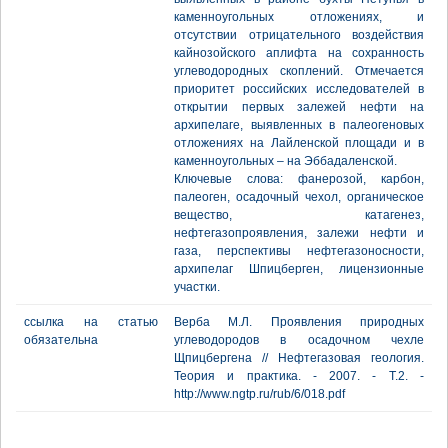
каменноугольных отложениях, и
отсутствии отрицательного воздействия
кайнозойского аплифта на сохранность
углеводородных скоплений. Отмечается
приоритет российских исследователей в
открытии первых залежей нефти на
архипелаге, выявленных в палеогеновых
отложениях на Лайленской площади и в
каменноугольных – на Эббадаленской.
Ключевые слова: фанерозой, карбон,
палеоген, осадочный чехол, органическое
вещество, катагенез,
нефтегазопроявления, залежи нефти и
газа, перспективы нефтегазоносности,
архипелаг Шпицберген, лицензионные
участки.
ссылка на статью
Верба М.Л. Проявления природных
обязательна
углеводородов в осадочном чехле
Щпицбергена // Нефтегазовая геология.
Теория и практика. - 2007. - Т.2. -
http://www.ngtp.ru/rub/6/018.pdf