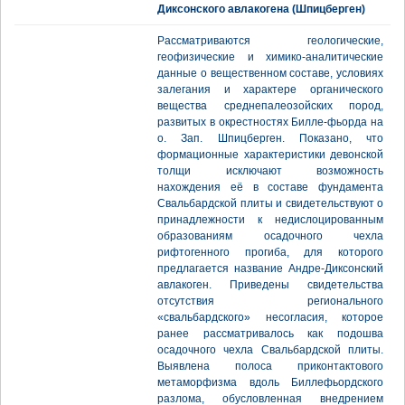
Диксонского авлакогена (Шпицберген)
Рассматриваются геологические,
геофизические и химико-аналитические
данные о вещественном составе, условиях
залегания и характере органического
вещества среднепалеозойских пород,
развитых в окрестностях Билле-фьорда на
о. Зап. Шпицберген. Показано, что
формационные характеристики девонской
толщи исключают возможность
нахождения её в составе фундамента
Свальбардской плиты и свидетельствуют о
принадлежности к недислоцированным
образованиям осадочного чехла
рифтогенного прогиба, для которого
предлагается название Андре-Диксонский
авлакоген. Приведены свидетельства
отсутствия регионального
«свальбардского» несогласия, которое
ранее рассматривалось как подошва
осадочного чехла Свальбардской плиты.
Выявлена полоса приконтактового
метаморфизма вдоль Биллефьордского
разлома, обусловленная внедрением