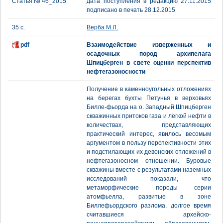
Статья № 46_2015
дата поступления в редакцию 27.11.2015
подписано в печать 28.12.2015
35 с.
Верба М.Л.
pdf
Взаимодействие изверженных и
осадочных пород архипелага
Шпицберген в свете оценки перспектив
нефтегазоносности
Получение в каменноугольных отложениях
на берегах бухты Петунья в верховьях
Билле-фьорда на о. Западный Шпицберген
скважинных притоков газа и лёгкой нефти в
количествах, представляющих
практический интерес, явилось весомым
аргументом в пользу перспективности этих
и подстилающих их девонских отложений в
нефтегазоносном отношении. Буровые
скважины вместе с результатами наземных
исследований показали, что
метаморфические породы серии
атомфьелла, развитые в зоне
Биллефьордского разлома, долгое время
считавшиеся архейско-