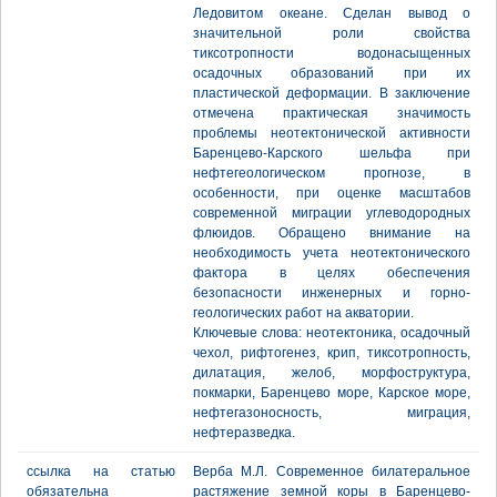
Ледовитом океане. Сделан вывод о
значительной роли свойства
тиксотропности водонасыщенных
осадочных образований при их
пластической деформации. В заключение
отмечена практическая значимость
проблемы неотектонической активности
Баренцево-Карского шельфа при
нефтегеологическом прогнозе, в
особенности, при оценке масштабов
современной миграции углеводородных
флюидов. Обращено внимание на
необходимость учета неотектонического
фактора в целях обеспечения
безопасности инженерных и горно-
геологических работ на акватории.
Ключевые слова: неотектоника, осадочный
чехол, рифтогенез, крип, тиксотропность,
дилатация, желоб, морфоструктура,
покмарки, Баренцево море, Карское море,
нефтегазоносность, миграция,
нефтеразведка.
ссылка на статью
Верба М.Л. Современное билатеральное
обязательна
растяжение земной коры в Баренцево-