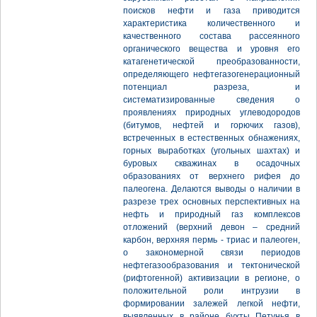
поисков нефти и газа приводится
характеристика количественного и
качественного состава рассеянного
органического вещества и уровня его
катагенетической преобразованности,
определяющего нефтегазогенерационный
потенциал разреза, и
систематизированные сведения о
проявлениях природных углеводородов
(битумов, нефтей и горючих газов),
встреченных в естественных обнажениях,
горных выработках (угольных шахтах) и
буровых скважинах в осадочных
образованиях от верхнего рифея до
палеогена. Делаются выводы о наличии в
разрезе трех основных перспективных на
нефть и природный газ комплексов
отложений (верхний девон – средний
карбон, верхняя пермь - триас и палеоген,
о закономерной связи периодов
нефтегазообразования и тектонической
(рифтогенной) активизации в регионе, о
положительной роли интрузии в
формировании залежей легкой нефти,
выявленных в районе бухты Петунья в