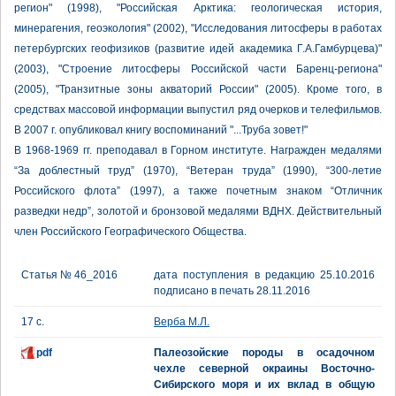
регион" (1998), "Российская Арктика: геологическая история,
минерагения, геоэкология" (2002), "Исследования литосферы в работах
петербургских геофизиков (развитие идей академика Г.А.Гамбурцева)"
(2003), "Строение литосферы Российской части Баренц-региона"
(2005), "Транзитные зоны акваторий России" (2005). Кроме того, в
средствах массовой информации выпустил ряд очерков и телефильмов.
В 2007 г. опубликовал книгу воспоминаний "...Труба зовет!"
В 1968-1969 гг. преподавал в Горном институте. Награжден медалями
“За доблестный труд” (1970), “Ветеран труда” (1990), “300-летие
Российского флота” (1997), а также почетным знаком “Отличник
разведки недр”, золотой и бронзовой медалями ВДНХ. Действительный
член Российского Географического Общества.
Статья № 46_2016
дата поступления в редакцию 25.10.2016
подписано в печать 28.11.2016
17 с.
Верба М.Л.
pdf
Палеозойские породы в осадочном
чехле северной окраины Восточно-
Сибирского моря и их вклад в общую