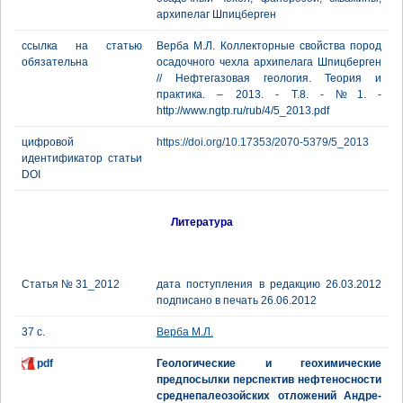
архипелаг Шпицберген
ссылка на статью
Верба М.Л. Коллекторные свойства пород
обязательна
осадочного чехла архипелага Шпицберген
// Нефтегазовая геология. Теория и
практика. – 2013. - Т.8. - №1. -
http://www.ngtp.ru/rub/4/5_2013.pdf
цифровой
https://doi.org/10.17353/2070-5379/5_2013
идентификатор статьи
DOI
Литература
Статья № 31_2012
дата поступления в редакцию 26.03.2012
подписано в печать 26.06.2012
37 с.
Верба М.Л.
pdf
Геологические и геохимические
предпосылки перспектив нефтеносности
среднепалеозойских отложений Андре-