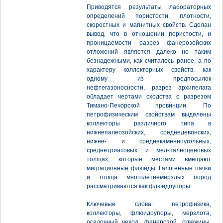
Приводятся результаты лабораторных
определений пористости, плотности,
скоростных и магнитных свойств. Сделан
вывод, что в отношении пористости, и
проницаемости разрез фанерозойских
отложений является далеко не таким
безнадежными, как считалось ранее, а по
характеру коллекторных свойств, как
одному из предпосылок
нефтегазоносности, разрез архипелага
обладает чертами сходства с разрезом
Тимано-Печорской провинции. По
петрофизическим свойствам выделены
коллекторы различного типа в
нижнепалеозойских, среднедевонских,
нижне- и среднекаменноугольных,
среднетриасовых и мел-палеоценовых
толщах, которые местами вмещают
миграционные флюиды. Галогенные пачки
и толща многолетнемерзлых пород
рассматриваются как флюидоупоры.
Ключевые слова: петрофизика,
коллекторы, флюидоупоры, мерзлота,
осадочный чехол, фанерозой, скважины,