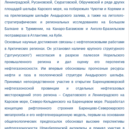
Ленинградской, Русановской, Скуратовской, Обручевской и ряде других
площадей шельфа Карского моря, на побережьях Чукотки и Корякии и
на прилегающем шельфе Анадырского залива, а также на литолого-
стратиграфических и региональных исследованиях на Большом
Балхане в Туркмении, на Канаро-Багамском и Анголо-Бразильском
геотраверзах в Атлантике, на Кубе.
Основные научные достижения связаны с нефтепоисковыми работами
в Арктических регионах. Он установил наличие крупного структурного
(“дотунгусского”) несогласия в разрезе палеозоя Норильского
промышленного региона и дал оценку его перспектив
нефтегазоносности. Им впервые обоснованы прогнозные ресурсы
нефти и газа в геологической структуре Анадырского шельфа.
Принимал непосредственное участие в открытии Баренцевоморской
нефтегазоносной провинции и отдельных нефтегазовых
месторождений этого региона – Скуратовского и Ленинградского на
Карском море, Северо-Кильдинского на Баренцевом море. Разработал
концепцию рифтогенного строения Баренцево-Северокарского
мегапрогиба и его нефтегенерационную модель, первым на основании
общегеологических предпосылок обосновал высокие перспективы
нефтегазоносности Шпицбергенской антеклизы и принял участие в