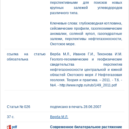
перспективными для поисков новых
крупных залежей углеводородов
различного типа.
Ключевые слова: глубоководная котловина,
сейсмические профили, газогеохимические
аномалии, соляной купол, газогидратные
залежи, перспективы нефтегазоносности,
Охотское море.
ссылка на статью
Верба М.Л., Иванов Г.И., Тихонова И.М.
обязательна
Геолого-геохимические и геофизические
свидетельства перспектив
нефтегазоносности центральной и южной
областей Охотского моря // Нефтегазовая
геология. Теория и практика. – 2011. - Т.6. -
№4. - http://www.ngtp.ru/rub/1/49_2011.pdf
Статья № 026
подписано в печать 28.06.2007
37 с.
Верба М.Л.
pdf
Современное билатеральное растяжение