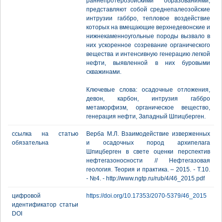
раннепротерозойскими образованиями,
представляют собой среднепалеозойские
интрузии габбро, тепловое воздействие
которых на вмещающие верхнедевонские и
нижнекаменноугольные породы вызвало в
них ускоренное созревание органического
вещества и интенсивную генерацию легкой
нефти, выявленной в них буровыми
скважинами.
Ключевые слова: осадочные отложения,
девон, карбон, интрузия габбро
метаморфизм, органическое вещество,
генерация нефти, Западный Шпицберген.
ссылка на статью
Верба М.Л. Взаимодействие изверженных
обязательна
и осадочных пород архипелага
Шпицберген в свете оценки перспектив
нефтегазоносности // Нефтегазовая
геология. Теория и практика. – 2015. - Т.10.
- №4. - http://www.ngtp.ru/rub/4/46_2015.pdf
цифровой
https://doi.org/10.17353/2070-5379/46_2015
идентификатор статьи
DOI