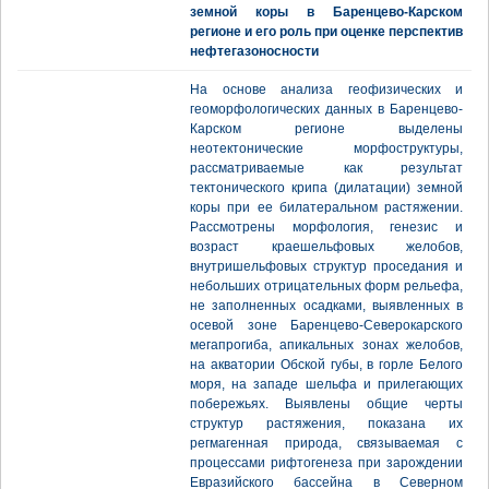
земной коры в Баренцево-Карском
регионе и его роль при оценке перспектив
нефтегазоносности
На основе анализа геофизических и
геоморфологических данных в Баренцево-
Карском регионе выделены
неотектонические морфоструктуры,
рассматриваемые как результат
тектонического крипа (дилатации) земной
коры при ее билатеральном растяжении.
Рассмотрены морфология, генезис и
возраст краешельфовых желобов,
внутришельфовых структур проседания и
небольших отрицательных форм рельефа,
не заполненных осадками, выявленных в
осевой зоне Баренцево-Северокарского
мегапрогиба, апикальных зонах желобов,
на акватории Обской губы, в горле Белого
моря, на западе шельфа и прилегающих
побережьях. Выявлены общие черты
структур растяжения, показана их
регмагенная природа, связываемая с
процессами рифтогенеза при зарождении
Евразийского бассейна в Северном