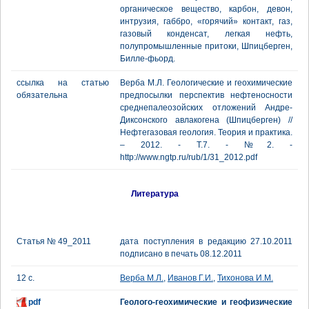
органическое вещество, карбон, девон,
интрузия, габбро, «горячий» контакт, газ,
газовый конденсат, легкая нефть,
полупромышленные притоки, Шпицберген,
Билле-фьорд.
ссылка на статью
Верба М.Л. Геологические и геохимические
обязательна
предпосылки перспектив нефтеносности
среднепалеозойских отложений Андре-
Диксонского авлакогена (Шпицберген) //
Нефтегазовая геология. Теория и практика.
– 2012. - Т.7. - №2. -
http://www.ngtp.ru/rub/1/31_2012.pdf
Литература
Статья № 49_2011
дата поступления в редакцию 27.10.2011
подписано в печать 08.12.2011
12 с.
Верба М.Л.
,
Иванов Г.И.
,
Тихонова И.М.
pdf
Геолого-геохимические и геофизические