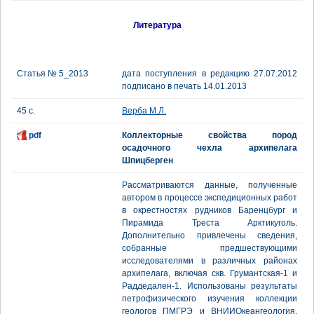
Литература
Статья № 5_2013
дата поступления в редакцию 27.07.2012
подписано в печать 14.01.2013
45 с.
Верба М.Л.
pdf
Коллекторные свойства пород
осадочного чехла архипелага
Шпицберген
Рассматриваются данные, полученные
автором в процессе экспедиционных работ
в окрестностях рудников Баренцбург и
Пирамида Треста Арктикуголь.
Дополнительно привлечены сведения,
собранные предшествующими
исследователями в различных районах
архипелага, включая скв. Грумантская-1 и
Раддедален-1. Использованы результаты
петрофизического изучения коллекции
геологов ПМГРЭ и ВНИИОкеангеология.