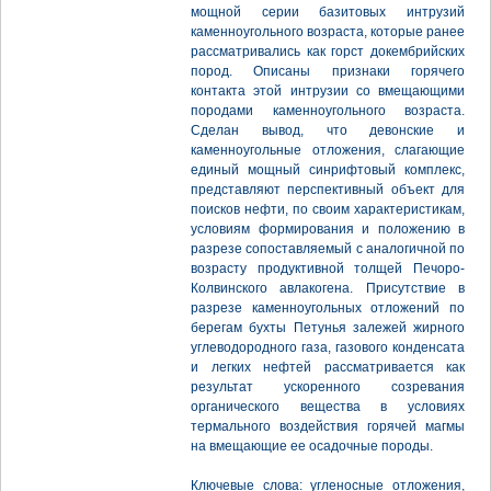
мощной серии базитовых интрузий
каменноугольного возраста, которые ранее
рассматривались как горст докембрийских
пород. Описаны признаки горячего
контакта этой интрузии со вмещающими
породами каменноугольного возраста.
Сделан вывод, что девонские и
каменноугольные отложения, слагающие
единый мощный синрифтовый комплекс,
представляют перспективный объект для
поисков нефти, по своим характеристикам,
условиям формирования и положению в
разрезе сопоставляемый с аналогичной по
возрасту продуктивной толщей Печоро-
Колвинского авлакогена. Присутствие в
разрезе каменноугольных отложений по
берегам бухты Петунья залежей жирного
углеводородного газа, газового конденсата
и легких нефтей рассматривается как
результат ускоренного созревания
органического вещества в условиях
термального воздействия горячей магмы
на вмещающие ее осадочные породы.
Ключевые слова: угленосные отложения,