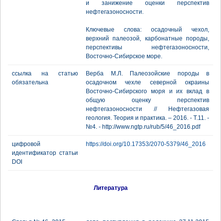
и занижение оценки перспектив
нефтегазоносности.
Ключевые слова: осадочный чехол,
верхний палеозой, карбонатные породы,
перспективы нефтегазоносности,
Восточно-Сибирское море.
ссылка на статью
Верба М.Л. Палеозойские породы в
обязательна
осадочном чехле северной окраины
Восточно-Сибирского моря и их вклад в
общую оценку перспектив
нефтегазоносности // Нефтегазовая
геология. Теория и практика. – 2016. - Т.11. -
№4. - http://www.ngtp.ru/rub/5/46_2016.pdf
цифровой
https://doi.org/10.17353/2070-5379/46_2016
идентификатор статьи
DOI
Литература