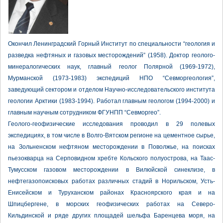
Окончил Ленинградский Горный Институт по специальности “геология и
разведка нефтяных и газовых месторождений” (1958). Доктор геолого-
минералогических наук, главный геолог Полярной (1969-1972),
Мурманской (1973-1983) экспедиций НПО “Севморгеология”,
заведующий сектором и отделом Научно-исследовательского института
геологии Арктики (1983-1994). Работал главным геологом (1994-2000) и
главным научным сотрудником ФГУНПП “Севморгео”.
Геолого-геофизические исследования проводил в 29 полевых
экспедициях, в том числе в Волго-Вятском регионе на цементное сырье,
на Зольненском нефтяном месторождении в Поволжье, на поисках
пьезокварца на Серповидном хребте Кольского полуострова, на Таас-
Тумусском газовом месторождении в Вилюйской синеклизе, в
нефтегазопоисковых работах различных стадий в Норильском, Усть-
Енисейском и Туруханском районах Красноярского края и на
Шпицбергене, в морских геофизических работах на Северо-
Кильдинской и ряде других площадей шельфа Баренцева моря, на