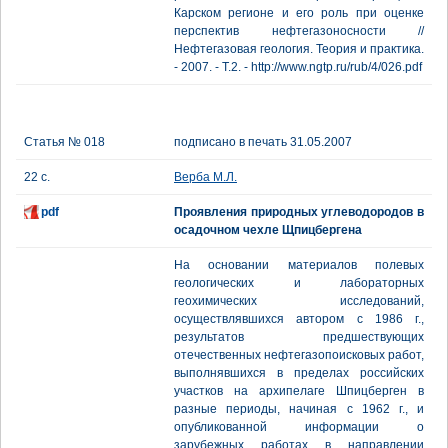
Карском регионе и его роль при оценке
перспектив нефтегазоносности //
Нефтегазовая геология. Теория и практика.
- 2007. - Т.2. - http://www.ngtp.ru/rub/4/026.pdf
Статья № 018
подписано в печать 31.05.2007
22 с.
Верба М.Л.
pdf
Проявления природных углеводородов в
осадочном чехле Щпицбергена
На основании материалов полевых
геологических и лабораторных
геохимических исследований,
осуществлявшихся автором с 1986 г.,
результатов предшествующих
отечественных нефтегазопоисковых работ,
выполнявшихся в пределах российских
участков на архипелаге Шпицберген в
разные периоды, начиная с 1962 г., и
опубликованной информации о
зарубежных работах в направлении