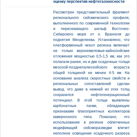
оценку перспектив нефтегазоносности
Рассмотрен представительный фрагмент
регионального сейсмического профиля,
выполненного по современной технологии
и пересекающего шельф Восточно-
Сибирского моря от о. Врангеля до
поднятия Менделеева. Установлено, что
платформенный чехол региона включает
не только верхнемеловые-кайнозойские
отложения мощностью 0,5-1,5 км, как это
полагали ранее, но и две осадочные толщи
мезозой-позднепалеозойского возраста
общей толщиной не менее 4-5 км. На
основании анализа скоростных свойств и
региональных сопоставлений сделан
вывод, что даже в нижней из этих толщ
сохранился нефтегенерационный
потенциал. В этой толще выявлены
карбонатные пачки, обладающие
признаками благоприятных коллекторов
кавернозного типа. Показано, что
использование в регионе облегченных
модификаций сейсморазведки влечет
неполное освещение осадочного разреза