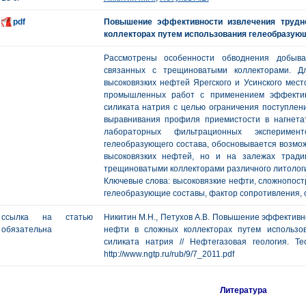
pdf
Повышение эффективности извлечения трудн
коллекторах путем использования гелеобразующ
Рассмотрены особенности обводнения добыв
связанных с трещиноватыми коллекторами. Д
высоковязких нефтей Ярегского и Усинского мес
промышленных работ с применением эффектив
силиката натрия с целью ограничения поступлен
выравнивания профиля приемистости в нагнета
лабораторных фильтрационных эксперимен
гелеобразующего состава, обосновывается возмож
высоковязких нефтей, но и на залежах трад
трещиноватыми коллекторами различного литологи
Ключевые слова: высоковязкие нефти, сложнопост
гелеобразующие составы, фактор сопротивления, 
ссылка на статью
Никитин М.Н., Петухов А.В. Повышение эффективн
обязательна
нефти в сложных коллекторах путем использо
силиката натрия // Нефтегазовая геология. Т
http://www.ngtp.ru/rub/9/7_2011.pdf
Литература