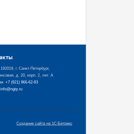
акты
192019, г. Санкт-Петербург,
нсовая, д. 20, корп. 2, лит. А
н: +7 (921) 966-62-83
 info@ngtp.ru
Создание сайта на 1С-Битрикс