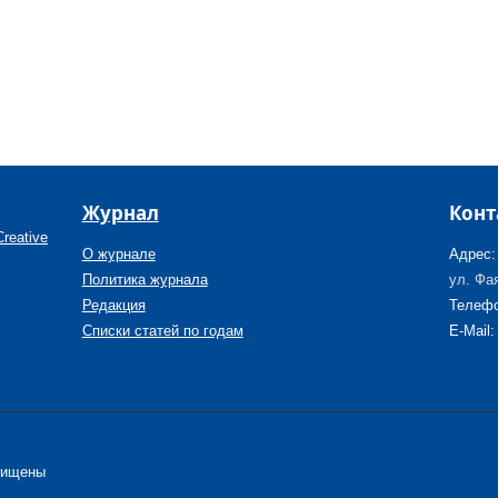
Журнал
Конт
reative
О журнале
Адрес:
Политика журнала
ул. Фая
Редакция
Телефо
Списки статей по годам
E-Mail:
щищены