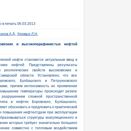
 в печать 06.03.2013
аров А.Д.
,
Хромых Л.Н.
ковязких и высокопарафинистых нефтей
легкой нефти становится актуальным ввод в
язких нефтей. Представлены результаты
 реологических свойств высоковязких и
амарской области. Установлено, что все
овского, Бузбашского и Петрухновского
вами, причем интенсивность их проявления
 повышении температуры происходит резкое
 разрушением сложной пространственной
 типа в нефтях Боровского, Бузбашского,
яют обосновать и предложить к практической
и повышения нефтеотдачи при эксплуатации
образовываться структуры коагуляционного и
ение которых требует значительно большего
енение совместно с тепловым воздействием