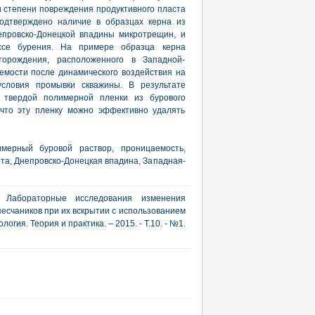
и степени повреждения продуктивного пласта
одтверждено наличие в образцах керна из
епровско-Донецкой впадины микротрещин, и
ссе бурения. На примере образца керна
сторождения, расположенного в Западной-
емости после динамического воздействия на
словия промывки скважины. В результате
е твердой полимерной пленки из бурового
 что эту пленку можно эффективно удалять
имерный буровой раствор, проницаемость,
та, Днепровско-Донецкая впадина, Западная-
. Лабораторные исследования изменения
есчаников при их вскрытии с использованием
огия. Теория и практика. – 2015. - Т.10. - №1.