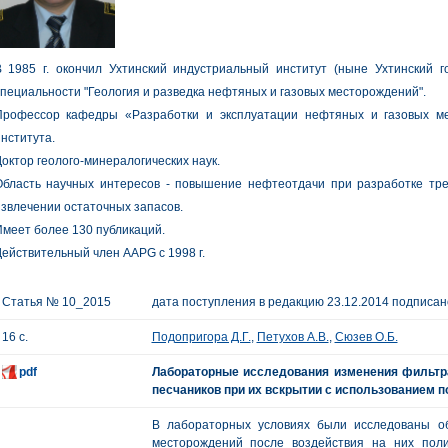
В 1985 г. окончил Ухтинский индустриальный институт (ныне Ухтинский г
пециальности "Геология и разведка нефтяных и газовых месторождений".
Профессор кафедры «Разработки и эксплуатации нефтяных и газовых ме
нститута.
октор геолого-минералогических наук.
Область научных интересов - повышение нефтеотдачи при разработке тре
звлечении остаточных запасов.
меет более 130 публикаций.
ействительный член AAPG с 1998 г.
Статья № 10_2015
дата поступления в редакцию 23.12.2014 подписано
16 с.
Подопригора Д.Г.
,
Петухов А.В.
,
Сюзев О.Б.
pdf
Лабораторные исследования изменения фильтр
песчаников при их вскрытии с использованием п
В лабораторных условиях были исследованы о
месторождений после воздействия на них поли