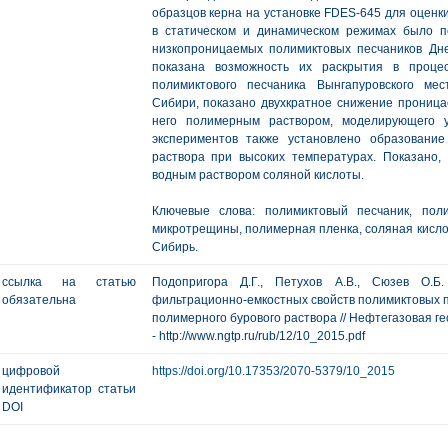
образцов керна на установке FDES-645 для оценк
в статическом и динамическом режимах было п
низкопроницаемых полимиктовых песчаников Дн
показана возможность их раскрытия в проце
полимиктового песчаника Вынгапуровского ме
Сибири, показано двухкратное снижение проница
него полимерным раствором, моделирующего у
экспериментов также установлено образовани
раствора при высоких температурах. Показано,
водным раствором соляной кислоты.
Ключевые слова: полимиктовый песчаник, пол
микротрещины, полимерная пленка, соляная кисло
Сибирь.
ссылка на статью
Подопригора Д.Г., Петухов А.В., Сюзев О.Б
обязательна
фильтрационно-емкостных свойств полимиктовых п
полимерного бурового раствора // Нефтегазовая геол
- http://www.ngtp.ru/rub/12/10_2015.pdf
цифровой
https://doi.org/10.17353/2070-5379/10_2015
идентификатор статьи
DOI