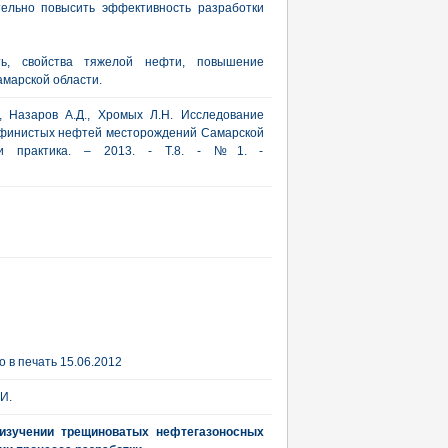
тельно повысить эффективность разработки
ть, свойства тяжелой нефти, повышение
амарской области.
., Назаров А.Д., Хромых Л.Н. Исследование
рафинистых нефтей месторождений Самарской
я и практика. – 2013. - Т.8. - №1. -
 в печать 15.06.2012
.И.
 изучении трещиноватых нефтегазоносных