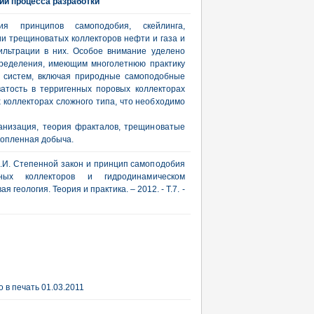
и процесса разработки
я принципов самоподобия, скейлинга,
и трещиноватых коллекторов нефти и газа и
ильтрации в них. Особое внимание уделено
пределения, имеющим многолетнюю практику
х систем, включая природные самоподобные
атость в терригенных поровых коллекторах
 коллекторах сложного типа, что необходимо
ганизация, теория фракталов, трещиноватые
копленная добыча.
 А.И. Степенной закон и принцип самоподобия
ных коллекторов и гидродинамическом
геология. Теория и практика. – 2012. - Т.7. -
 в печать 01.03.2011