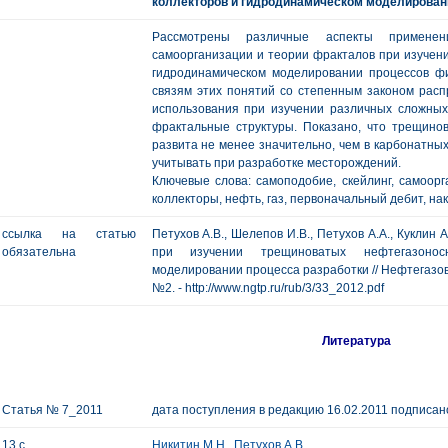
коллекторов и гидродинамическом моделировани
Рассмотрены различные аспекты применени
самоорганизации и теории фракталов при изучени
гидродинамическом моделировании процессов ф
связям этих понятий со степенным законом рас
использования при изучении различных сложны
фрактальные структуры. Показано, что трещинов
развита не менее значительно, чем в карбонатных
учитывать при разработке месторождений.
Ключевые слова: самоподобие, скейлинг, самоор
коллекторы, нефть, газ, первоначальный дебит, на
ссылка на статью
Петухов А.В., Шелепов И.В., Петухов А.А., Куклин
обязательна
при изучении трещиноватых нефтегазонос
моделировании процесса разработки // Нефтегазовая 
№2. - http://www.ngtp.ru/rub/3/33_2012.pdf
Литература
Статья № 7_2011
дата поступления в редакцию 16.02.2011 подписано
13 с.
Никитин М.Н.
,
Петухов А.В.