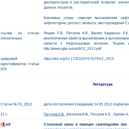
диспергаторов и растворителей позволит значи
данных объектов.
Ключевые слова: тяжелая высоковязкая неф
нефтеотдачи, реотест, вязкость, месторождения С
ссылка на статью
Рощин П.В., Петухов А.В., Васкес Карденас Л.К
обязательна
реологических свойств высоковязких и высокопа
области // Нефтегазовая геология. Теори
http://www.ngtp.ru/rub/9/12_2013.pdf
цифровой
https://doi.org/10.17353/2070-5379/12_2013
идентификатор статьи
DOI
Литература
Статья № 33_2012
дата поступления в редакцию 14.05.2012 подписано
21 с.
Петухов А.В.
, Шелепов И.В., Петухов А.А. , Куклин А
pdf
Степенной закон и принцип самоподобия при