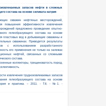
оизвлекаемых запасов нефти в сложных
его состава на основе силиката натрия
ающих скважин нефтяных месторождений,
ля повышения эффективности извлечения
торождений предложено проведение опытно-
ного гелеобразующего состава на основе
ия пластовых вод в добывающие скважины и
тельных скважинах. Приводятся результаты
тов с использованием разработанного
ность его применения не только на залежах
иционных нефтей, связанных со сложными
ческого состава.
роенные коллекторы, трещиноватость пород,
селективность.
ости извлечения трудноизвлекаемых запасов
вания гелеобразующего состава на основе
еория и практика. – 2011. - Т.6. - №1. -