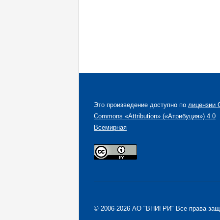
Это произведение доступно по
лицензии C
Commons «Attribution» («Атрибуция») 4.0
Всемирная
© 2006-2026 АО "ВНИГРИ" Все права за