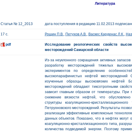
Литература
Статья № 12_2013
дата поступления в редакцию 11.02.2013 подписано
17 с.
Рощин П.В.
,
Петухов А.В.
,
Васкес Карденас Л.К.
,
Наз
pdf
Исследование реологических свойств высо
месторождений Самарской области
Из-за неуклонного сокращения активных запасов 
разработку месторождений тяжелых высоков
экспериментов по определению особенностей
высокопарафинистых нефтей месторождений С
изученные образцы высоковязких нефтей Бор
месторождений обладают тиксотропными свойст
зависит главным образом от температуры. При
снижение вязкости нефтей, что обусловлено
структуры коагуляционно-кристаллизационного
Петрухновского месторождений. Результаты позвол
реализации эффективные комплексные технологи
данных объектов. Показано, что в нефтях могут 
коагуляционно-кристаллизационного типа, разруш
количества подводимой энергии. Поэтому прим